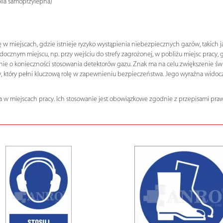
olia samoprzylepna)
w miejscach, gdzie istnieje ryzyko wystąpienia niebezpiecznych gazów, takich ja
ocznym miejscu, np. przy wejściu do strefy zagrożonej, w pobliżu miejsc pracy
ie o konieczności stosowania detektorów gazu. Znak ma na celu zwiększenie ś
 który pełni kluczową rolę w zapewnieniu bezpieczeństwa. Jego wyraźna widoczn
 w miejscach pracy. Ich stosowanie jest obowiązkowe zgodnie z przepisami praw