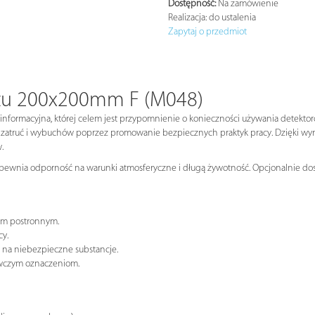
Dostępność:
Na zamówienie
Realizacja:
do ustalenia
Zapytaj o przedmiot
azu 200x200mm F (M048)
informacyjna, której celem jest przypomnienie o konieczności używania detekto
a zatruć i wybuchów poprzez promowanie bezpiecznych praktyk pracy. Dzięki w
.
apewnia odporność na warunki atmosferyczne i długą żywotność. Opcjonalnie dost
om postronnym.
cy.
a na niebezpieczne substancje.
gawczym oznaczeniom.