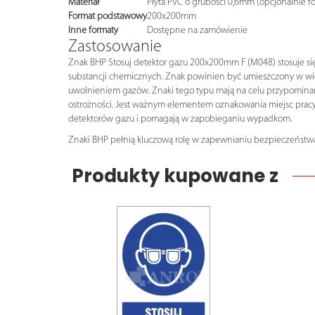
Materiał
Płyta PVC o grubości 0,6mm (opcjonalnie f
Format podstawowy
200x200mm
Inne formaty
Dostępne na zamówienie
Zastosowanie
Znak BHP Stosuj detektor gazu 200x200mm F (M048) stosuje się 
substancji chemicznych. Znak powinien być umieszczony w wid
uwolnieniem gazów. Znaki tego typu mają na celu przypominan
ostrożności. Jest ważnym elementem oznakowania miejsc pracy,
detektorów gazu i pomagają w zapobieganiu wypadkom.
Znaki BHP pełnią kluczową rolę w zapewnianiu bezpieczeństwa
Produkty kupowane z