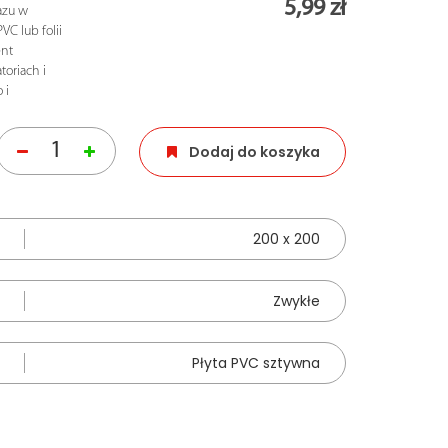
5,99 zł
azu w
C lub folii
ent
oriach i
 i
Dodaj do koszyka
200 x 200
Zwykłe
Płyta PVC sztywna