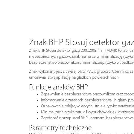
Znak BHP Stosuj detektor g
Znak BHP Stosuj detektor gazu 200x200mm F (M048) to tablica 
niebezpiecznych gazów. Znak ma na celu minimalizację ryzyk
bezpieczeństwo pracownikom, minimalizując ryzyko wypadków
Znak wykonany jest z trwałej płyty PVC o grubości 0,6mm, co z
umożliwia łatwą aplikację na gładkich powierzchniach.
Funkcje znaków BHP
Zapewnienie bezpieczeństwa pracownikom oraz osob
Informowanie o zasadach bezpieczeństwa i higieny pra
Oznakowanie miejsc, w których istnieje ryzyko narażeni
Minimalizacja ryzyka zatruć i wybuchów dzięki ostrze
Zgodność z przepisami BHP i normami bezpieczeństwa.
Parametry techniczne