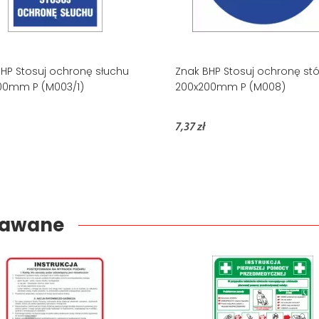
HP Stosuj ochronę słuchu
Znak BHP Stosuj ochronę st
00mm P (M003/1)
200x200mm P (M008)
7,37 zł
edawane