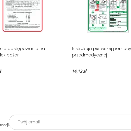
kcja postępowania na
Instrukcja pierwszej pomoc
ek pożar
przedmedycznej
ł
14,12 zł
omocji