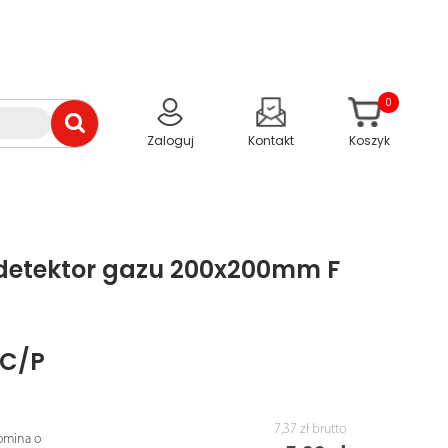
0
Zaloguj
Kontakt
Koszyk
 detektor gazu 200x200mm F
/C/P
7,37 zł
brutto
omina o