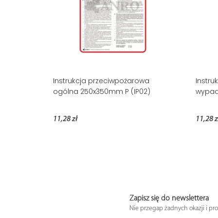
Instrukcja przeciwpożarowa
Instru
ogólna 250x350mm P (IP02)
wypad
11,28 zł
11,28 z
Zapisz się do newslettera
Nie przegap żadnych okazji i pr