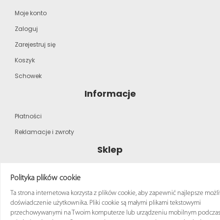
Moje konto
Zaloguj
Zarejestruj się
Koszyk
Schowek
Informacje
Płatności
Reklamacje i zwroty
Sklep
Strona główna
Polityka plików cookie
Katalog produktów
Ta strona internetowa korzysta z plików cookie, aby zapewnić najlepsze możl
Regulamin zakupów
doświadczenie użytkownika. Pliki cookie są małymi plikami tekstowymi
przechowywanymi na Twoim komputerze lub urządzeniu mobilnym podcza