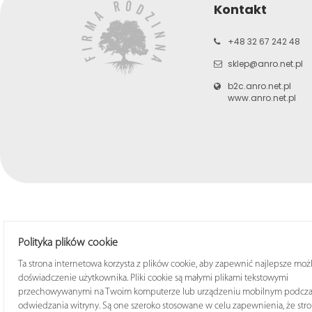
Kontakt
+48 32 67 242 48
sklep@anro.net.pl
b2c.anro.net.pl
www.anro.net.pl
© 2025 Sklep ANRO Wsze
Polityka plików cookie
Ta strona internetowa korzysta z plików cookie, aby zapewnić najlepsze moż
doświadczenie użytkownika. Pliki cookie są małymi plikami tekstowymi
przechowywanymi na Twoim komputerze lub urządzeniu mobilnym podcza
odwiedzania witryny. Są one szeroko stosowane w celu zapewnienia, że str