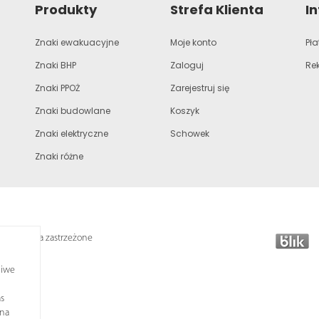
Produkty
Strefa Klienta
I
Znaki ewakuacyjne
Moje konto
Pła
Znaki BHP
Zaloguj
Re
Znaki PPOŻ
Zarejestruj się
Znaki budowlane
Koszyk
Znaki elektryczne
Schowek
Znaki różne
lkie prawa zastrzeżone
liwe
s
ona