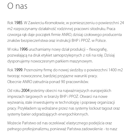
O nas
Rok
1985
. W Zawierciu-Kromołowie, w pomieszczeniu o powierzchni 24
m2 rozpoczynamy działalność rodzinnej pracowni sitodruku. Praca
czworga rąk daje początek firmie ANRO, dzisiaj czołowego producenta
znaków bezpieczeństwa oraz instrukcji BHP i PPOŻ. w Polsce.
W roku
1996
uruchamiamy nowy dział produkcji – flexografię,
pozwalającą na druk etykiet samoprzylepnych z roli na rolę. Dzisiaj
dysponujemy nowoczesnym parkiem maszynowym.
Rok
1999
. Przenosimy firmę do nowej siedziby o powierzchni 1400 m2
tworząc nowoczesne, bardziej przyjazne warunki pracy.
Obecnie ANRO zatrudnia ponad 90 pracowników.
Od roku
2004
jesteśmy obecni na najważniejszych europejskich
imprezach targowych w branży BHP i PPOŻ. Otwarci na nowe
wyzwania, stale inwestujemy w technologię i poprawę organizacji
pracy. Przykładem są wdrażane przez nas systemy lockout tagout oraz
systemy barier odgradzających energochłonnych.
Możecie Państwo od nas oczekiwać elastycznego podejścia oraz
pełnego profesjonalizmu, ponieważ Państwa zadowolenie - to nasz