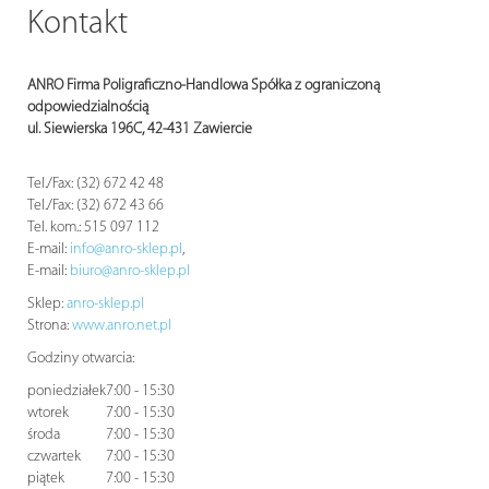
Kontakt
ANRO Firma Poligraficzno-Handlowa Spółka z ograniczoną
odpowiedzialnością
ul. Siewierska 196C, 42-431 Zawiercie
Tel./Fax: (32) 672 42 48
Tel./Fax: (32) 672 43 66
Tel. kom.: 515 097 112
E-mail:
info@anro-sklep.pl
,
E-mail:
biuro@anro-sklep.pl
Sklep:
anro-sklep.pl
Strona:
www.anro.net.pl
Godziny otwarcia:
poniedziałek
7:00 - 15:30
wtorek
7:00 - 15:30
środa
7:00 - 15:30
czwartek
7:00 - 15:30
piątek
7:00 - 15:30