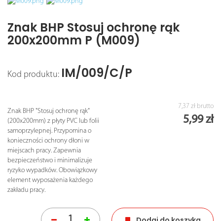
Znak BHP Stosuj ochronę rąk
200x200mm P (M009)
IM/009/C/P
Kod produktu:
7,37 zł
brutto
Znak BHP "Stosuj ochronę rąk"
5,99 zł
(200x200mm) z płyty PVC lub folii
samoprzylepnej. Przypomina o
konieczności ochrony dłoni w
miejscach pracy. Zapewnia
bezpieczeństwo i minimalizuje
ryzyko wypadków. Obowiązkowy
element wyposażenia każdego
zakładu pracy.
Dodaj do koszyka