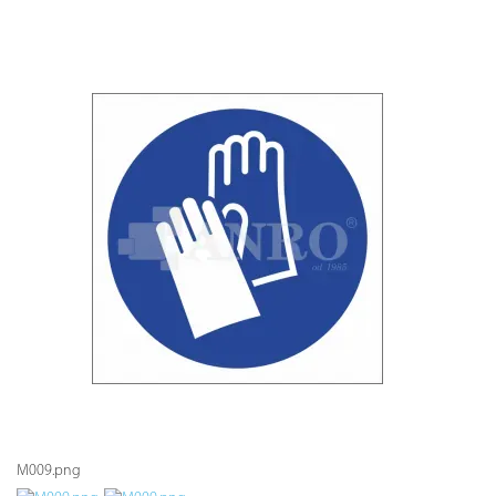
M009.png