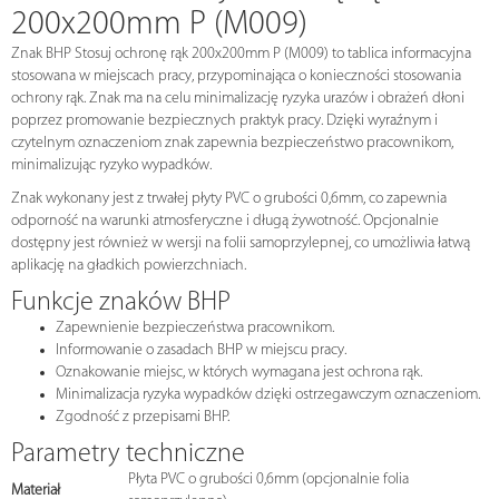
200x200mm P (M009)
Znak BHP Stosuj ochronę rąk 200x200mm P (M009) to tablica informacyjna
stosowana w miejscach pracy, przypominająca o konieczności stosowania
ochrony rąk. Znak ma na celu minimalizację ryzyka urazów i obrażeń dłoni
poprzez promowanie bezpiecznych praktyk pracy. Dzięki wyraźnym i
czytelnym oznaczeniom znak zapewnia bezpieczeństwo pracownikom,
minimalizując ryzyko wypadków.
Znak wykonany jest z trwałej płyty PVC o grubości 0,6mm, co zapewnia
odporność na warunki atmosferyczne i długą żywotność. Opcjonalnie
dostępny jest również w wersji na folii samoprzylepnej, co umożliwia łatwą
aplikację na gładkich powierzchniach.
Funkcje znaków BHP
Zapewnienie bezpieczeństwa pracownikom.
Informowanie o zasadach BHP w miejscu pracy.
Oznakowanie miejsc, w których wymagana jest ochrona rąk.
Minimalizacja ryzyka wypadków dzięki ostrzegawczym oznaczeniom.
Zgodność z przepisami BHP.
Parametry techniczne
Płyta PVC o grubości 0,6mm (opcjonalnie folia
Materiał