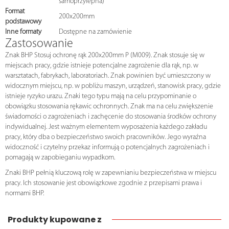
samoprzylepna)
Format
200x200mm
podstawowy
Inne formaty
Dostępne na zamówienie
Zastosowanie
Znak BHP Stosuj ochronę rąk 200x200mm P (M009). Znak stosuje się w
miejscach pracy, gdzie istnieje potencjalne zagrożenie dla rąk, np. w
warsztatach, fabrykach, laboratoriach. Znak powinien być umieszczony w
widocznym miejscu, np. w pobliżu maszyn, urządzeń, stanowisk pracy, gdzie
istnieje ryzyko urazu. Znaki tego typu mają na celu przypominanie o
obowiązku stosowania rękawic ochronnych. Znak ma na celu zwiększenie
świadomości o zagrożeniach i zachęcenie do stosowania środków ochrony
indywidualnej. Jest ważnym elementem wyposażenia każdego zakładu
pracy, który dba o bezpieczeństwo swoich pracowników. Jego wyraźna
widoczność i czytelny przekaz informują o potencjalnych zagrożeniach i
pomagają w zapobieganiu wypadkom.
Znaki BHP pełnią kluczową rolę w zapewnianiu bezpieczeństwa w miejscu
pracy. Ich stosowanie jest obowiązkowe zgodnie z przepisami prawa i
normami BHP.
Produkty kupowane z