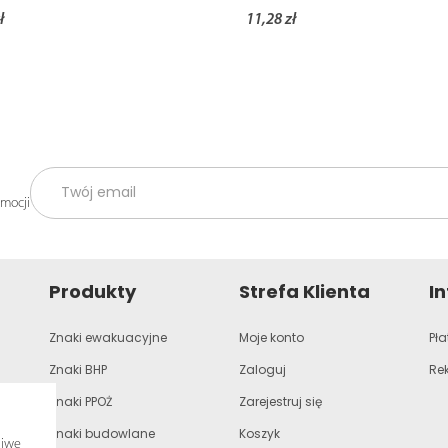
ł
11,28 zł
omocji
Produkty
Strefa Klienta
I
Znaki ewakuacyjne
Moje konto
Pła
Znaki BHP
Zaloguj
Re
Znaki PPOŻ
Zarejestruj się
Znaki budowlane
Koszyk
liwe