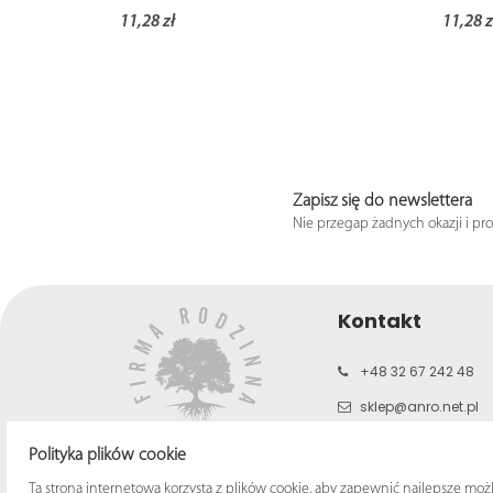
11,28 zł
11,28 z
Zapisz się do newslettera
Nie przegap żadnych okazji i pr
Kontakt
+48 32 67 242 48
sklep@anro.net.pl
b2c.anro.net.pl
Polityka plików cookie
www.anro.net.pl
Ta strona internetowa korzysta z plików cookie, aby zapewnić najlepsze moż