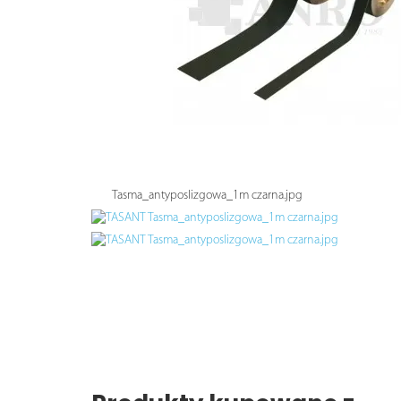
Tasma_antyposlizgowa_1m czarna.jpg