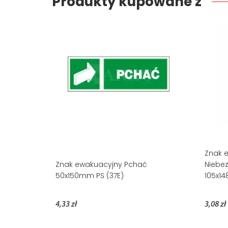
Produkty kupowane z
Znak e
Znak ewakuacyjny Pchać
Niebez
50x150mm PS (37E)
105x14
4,33 zł
3,08 zł