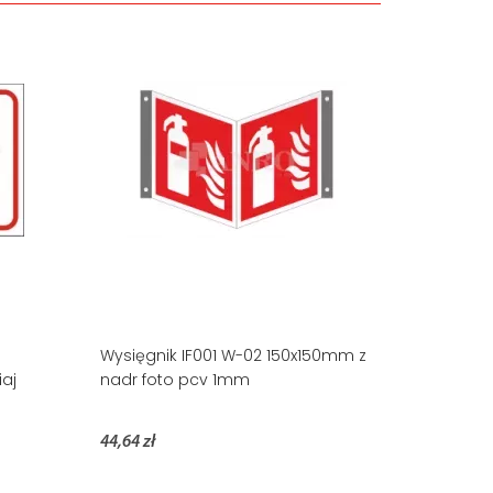
Wysięgnik IF001 W-02 150x150mm z
aj
nadr foto pcv 1mm
44,64 zł