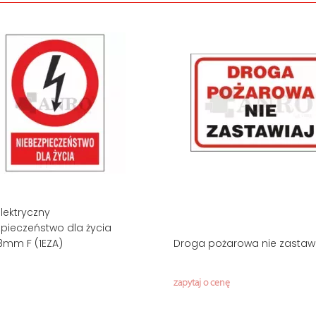
lektryczny
pieczeństwo dla życia
8mm F (1EZA)
Droga pożarowa nie zastawi
zapytaj o cenę