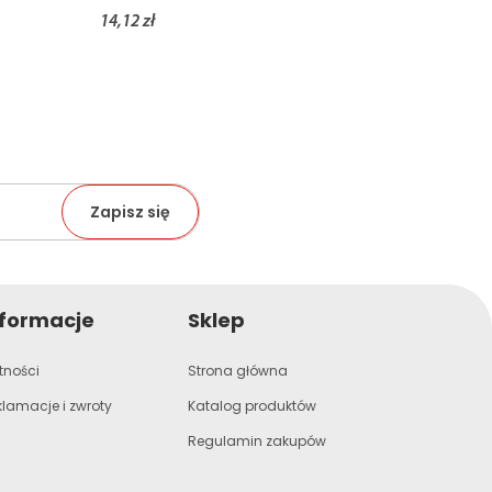
14,12 zł
nformacje
Sklep
tności
Strona główna
klamacje i zwroty
Katalog produktów
Regulamin zakupów