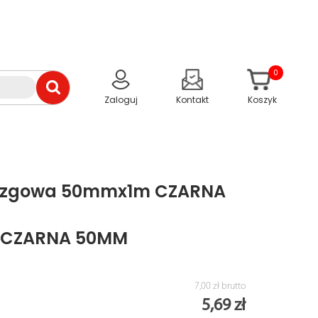
0
Zaloguj
Kontakt
Koszyk
lizgowa 50mmx1m CZARNA
 CZARNA 50MM
7,00 zł
brutto
5,69 zł