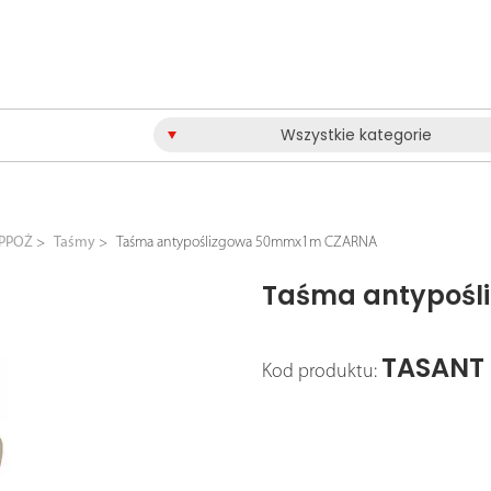
Wszystkie kategorie
 PPOŻ
Taśmy
Taśma antypoślizgowa 50mmx1m CZARNA
Taśma antypoś
TASANT
Kod produktu: