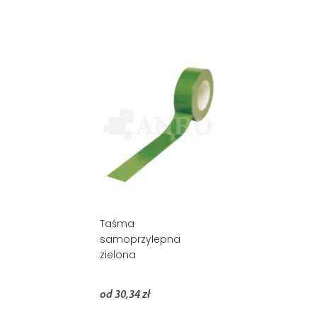
Taśma
samoprzylepna
zielona
od 30,34 zł