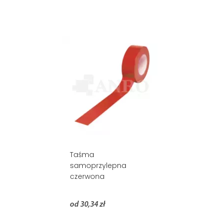
Taśma
samoprzylepna
czerwona
od 30,34 zł