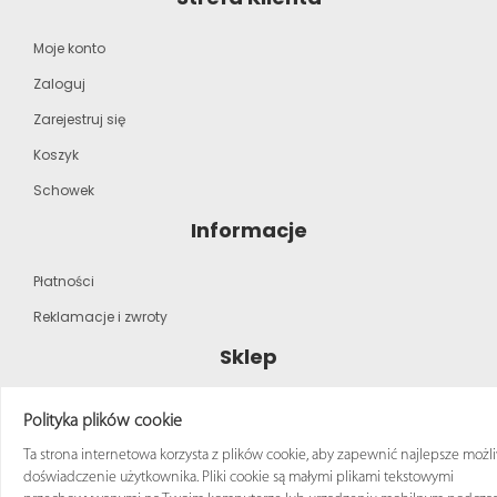
Moje konto
Zaloguj
Zarejestruj się
Koszyk
Schowek
Informacje
Płatności
Reklamacje i zwroty
Sklep
Strona główna
Polityka plików cookie
Katalog produktów
Ta strona internetowa korzysta z plików cookie, aby zapewnić najlepsze możl
doświadczenie użytkownika. Pliki cookie są małymi plikami tekstowymi
Regulamin zakupów