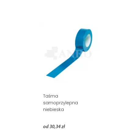
Taśma
samoprzylepna
niebieska
od 30,34 zł