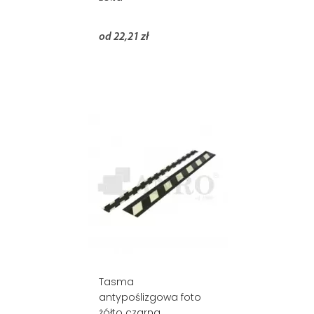
od 22,21 zł
Tasma
antypoślizgowa foto
żółto czarna