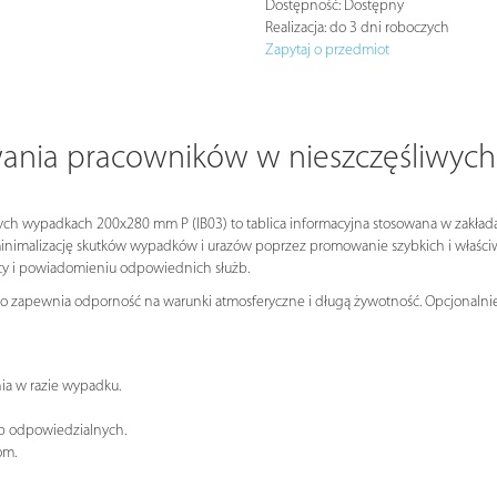
Dostępność:
Dostępny
Realizacja:
do 3 dni roboczych
Zapytaj o przedmiot
wania pracowników w nieszczęśliwy
ch wypadkach 200x280 mm P (IB03) to tablica informacyjna stosowana w zakłada
inimalizację skutków wypadków i urazów poprzez promowanie szybkich i właści
cy i powiadomieniu odpowiednich służb.
 co zapewnia odporność na warunki atmosferyczne i długą żywotność. Opcjonalnie 
a w razie wypadku.
b odpowiedzialnych.
om.