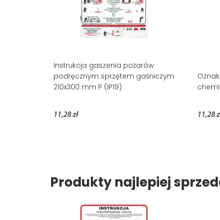
Instrukcja gaszenia pożarów
podręcznym sprzętem gaśniczym
Oznak
210x300 mm P (IP19)
chemi
11,28 zł
11,28 z
Produkty najlepiej sprz