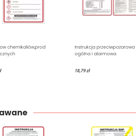
ow chemikaliów,prod
Instrukcja przeciwpożarowa
cznych
ogólna i alarmowa
ł
18,79 zł
edawane