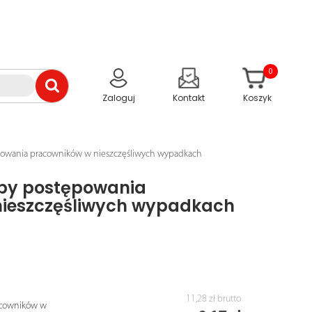
0
Zaloguj
Kontakt
Koszyk
ępowania pracowników w nieszczęśliwych wypadkach
oby postępowania
nieszczęśliwych wypadkach
11,28 zł
brutto
acowników w