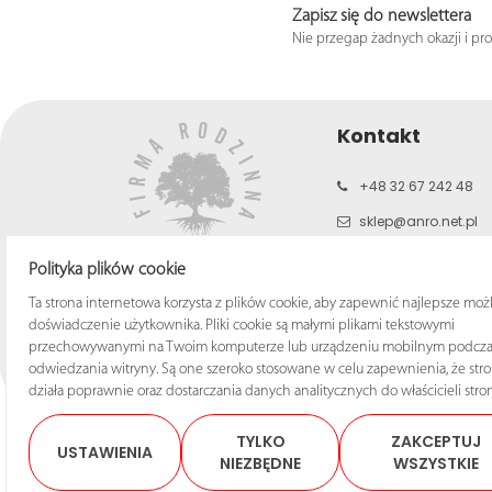
Zapisz się do newslettera
Nie przegap żadnych okazji i pr
Kontakt
+48 32 67 242 48
sklep@anro.net.pl
b2c.anro.net.pl
Polityka plików cookie
www.anro.net.pl
Ta strona internetowa korzysta z plików cookie, aby zapewnić najlepsze moż
doświadczenie użytkownika. Pliki cookie są małymi plikami tekstowymi
przechowywanymi na Twoim komputerze lub urządzeniu mobilnym podcza
odwiedzania witryny. Są one szeroko stosowane w celu zapewnienia, że str
działa poprawnie oraz dostarczania danych analitycznych do właścicieli stron
TYLKO
ZAKCEPTUJ
USTAWIENIA
NIEZBĘDNE
WSZYSTKIE
© 2025 Sklep ANRO Wsze