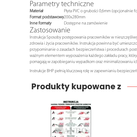
Parametry techniczne
Materiał
Płyta PVC o grubości 0,6mm (opcjonalnie f
Format podstawowy
200x280mm
Inne formaty
Dostępne na zamówienie
Zastosowanie
Instrukcja Sposoby postępowania pracowników w nieszczęśliwyc
zdrowia i życia pracowników. Instrukcja powinna być umieszczo
przypominanie o zasadach bezpieczeństwa i procedurach postęp
ważnym elementem wyposażenia każdego zakładu pracy, który p
pomagają w zapobieganiu wypadkom oraz minimalizowaniu ic
Instrukcje BHP pełnią kluczową rolę w zapewnianiu bezpieczeń
Produkty kupowane z