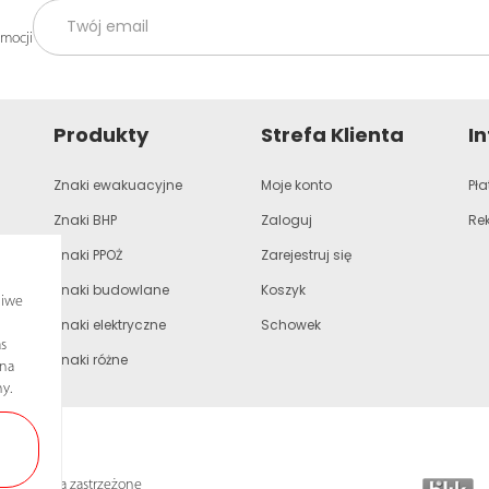
omocji
Produkty
Strefa Klienta
I
Znaki ewakuacyjne
Moje konto
Pła
Znaki BHP
Zaloguj
Re
Znaki PPOŻ
Zarejestruj się
Znaki budowlane
Koszyk
liwe
Znaki elektryczne
Schowek
s
Znaki różne
ona
y.
lkie prawa zastrzeżone