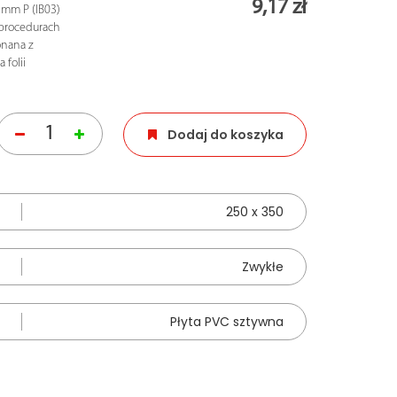
9,17 zł
 mm P (IB03)
o procedurach
onana z
 folii
Dodaj do koszyka
250 x 350
Zwykłe
Płyta PVC sztywna