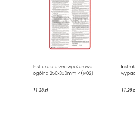
Instrukcja przeciwpożarowa
Instru
ogólna 250x350mm P (IP02)
wypad
11,28 zł
11,28 z