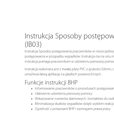
Instrukcja Sposoby postępo
(IB03)
Instrukcja Sposoby postępowania pracowników w nieszczęśliwy
postępowania w przypadku wypadków. Instrukcja ma na celu m
instrukcja pomaga pracownikom w udzieleniu pierwszej pomo
Instrukcja wykonana jest z trwałej płyty PVC o grubości 0,6mm,
umożliwia łatwą aplikację na gładkich powierzchniach.
Funkcje instrukcji BHP
Informowanie pracowników o procedurach postępowani
Ułatwienie udzielenia pierwszej pomocy.
Wskazywanie numerów alarmowych i kontaktów do osó
Minimalizacja skutków wypadków dzięki szybkim reakcj
Zgodność z przepisami BHP i wymogami prawa pracy.