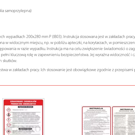
olia samoprzylepna)
h wypadkach 200x280 mm P (IB03). Instrukcja stosowana jest w zakładach pracy, 
na w widocznym miejscu, np. w pobliżu apteczki, na korytarzach, w pomieszczenia
owania w razie wypadku. Instrukcja ma na celu zwiększenie świadomości o zagro
ełni kluczową rolę w zapewnieniu bezpieczeństwa. Jej wyraźna widoczność i czy
h skutków.
stwa w zakładach pracy. Ich stosowanie jest obowiązkowe zgodnie z przepisami 