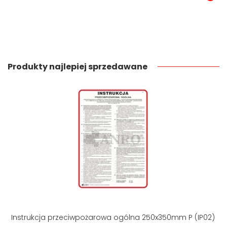
Produkty najlepiej sprzedawane
Instrukcja przeciwpożarowa ogólna 250x350mm P (IP02)