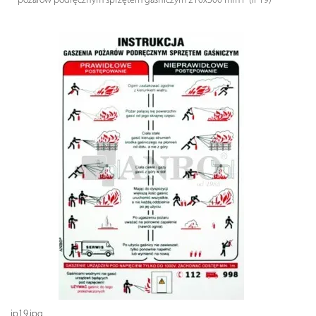
pożarów podręcznym sprzętem gaśniczym 210x300 mm P (IP19)
ip19.jpg