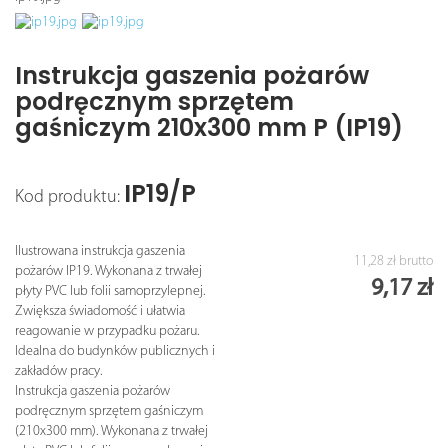
Instrukcja gaszenia pożarów
podręcznym sprzętem
gaśniczym 210x300 mm P (IP19)
IP19/P
Kod produktu:
Ilustrowana instrukcja gaszenia
11,28 zł
brutto
pożarów IP19. Wykonana z trwałej
9,17 zł
płyty PVC lub folii samoprzylepnej.
Zwiększa świadomość i ułatwia
reagowanie w przypadku pożaru.
Idealna do budynków publicznych i
zakładów pracy.
Instrukcja gaszenia pożarów
podręcznym sprzętem gaśniczym
(210x300 mm). Wykonana z trwałej