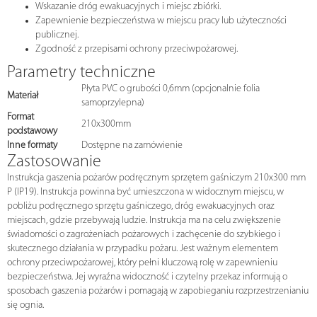
Wskazanie dróg ewakuacyjnych i miejsc zbiórki.
Zapewnienie bezpieczeństwa w miejscu pracy lub użyteczności
publicznej.
Zgodność z przepisami ochrony przeciwpożarowej.
Parametry techniczne
Płyta PVC o grubości 0,6mm (opcjonalnie folia
Materiał
samoprzylepna)
Format
210x300mm
podstawowy
Inne formaty
Dostępne na zamówienie
Zastosowanie
Instrukcja gaszenia pożarów podręcznym sprzętem gaśniczym 210x300 mm
P (IP19). Instrukcja powinna być umieszczona w widocznym miejscu, w
pobliżu podręcznego sprzętu gaśniczego, dróg ewakuacyjnych oraz
miejscach, gdzie przebywają ludzie. Instrukcja ma na celu zwiększenie
świadomości o zagrożeniach pożarowych i zachęcenie do szybkiego i
skutecznego działania w przypadku pożaru. Jest ważnym elementem
ochrony przeciwpożarowej, który pełni kluczową rolę w zapewnieniu
bezpieczeństwa. Jej wyraźna widoczność i czytelny przekaz informują o
sposobach gaszenia pożarów i pomagają w zapobieganiu rozprzestrzenianiu
się ognia.