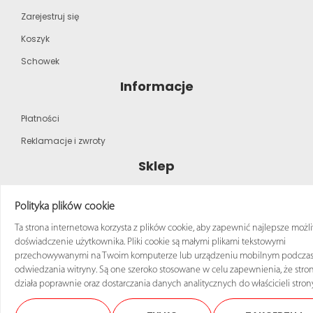
Zarejestruj się
Koszyk
Schowek
Informacje
Płatności
Reklamacje i zwroty
Sklep
Strona główna
Polityka plików cookie
Katalog produktów
Ta strona internetowa korzysta z plików cookie, aby zapewnić najlepsze możl
doświadczenie użytkownika. Pliki cookie są małymi plikami tekstowymi
Regulamin zakupów
przechowywanymi na Twoim komputerze lub urządzeniu mobilnym podcza
odwiedzania witryny. Są one szeroko stosowane w celu zapewnienia, że stro
działa poprawnie oraz dostarczania danych analitycznych do właścicieli stron