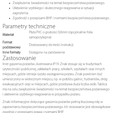
Zwiększenie świadomości na temat bezpieczeństwa pożarowego.
Ułatwienie szybkiego i skutecznego reagowania w sytuacji
zagrożenia.
Zgodność z przepisami BHP i normami bezpieczeństwa pożarowego.
Parametry techniczne
Płyta PVC o grubości 0,6mm (opcjonalnie folia
Materiał
samoprzylepna)
Format
Dostosowany do treści instrukcji
podstawowy
Inne formaty
Dostępne na zamówienie
Zastosowanie
Instr gaszenia pożarów...ilustrowana IP19. Znak stosuje się w budynkach
użyteczności publicznej, zakładach pracy, szkołach, szpitalach oraz innych
miejscach, gdzie istnieje ryzyko wystąpienia pożaru. Znak powinien być
umieszczony w widocznym miejscu, np. w pobliżu gaśnic, hydrantów, dróg
ewakuacyjnych oraz w miejscach, gdzie przebywa duża liczba osób. Tablica
ma na celu zwiększenie świadomości na temat bezpieczeństwa pożarowego
i ułatwienie szybkiego reagowania w przypadku pożaru.
Znaki informacyjne dotyczące gaszenia pożarów pełnią kluczową rolę w
zapewnianiu bezpieczeństwa pożarowego. Ich stosowanie jest obowiązkowe
zgodnie z przepisami prawa i normami BHP.