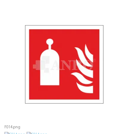
F014.png