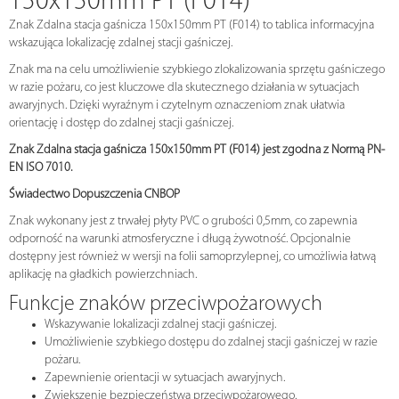
150x150mm PT (F014)
Znak Zdalna stacja gaśnicza 150x150mm PT (F014) to tablica informacyjna
wskazująca lokalizację zdalnej stacji gaśniczej.
Znak ma na celu umożliwienie szybkiego zlokalizowania sprzętu gaśniczego
w razie pożaru, co jest kluczowe dla skutecznego działania w sytuacjach
awaryjnych. Dzięki wyraźnym i czytelnym oznaczeniom znak ułatwia
orientację i dostęp do zdalnej stacji gaśniczej.
Znak Zdalna stacja gaśnicza 150x150mm PT (F014) jest zgodna z Normą PN-
EN ISO 7010.
Świadectwo Dopuszczenia CNBOP
Znak wykonany jest z trwałej płyty PVC o grubości 0,5mm, co zapewnia
odporność na warunki atmosferyczne i długą żywotność. Opcjonalnie
dostępny jest również w wersji na folii samoprzylepnej, co umożliwia łatwą
aplikację na gładkich powierzchniach.
Funkcje znaków przeciwpożarowych
Wskazywanie lokalizacji zdalnej stacji gaśniczej.
Umożliwienie szybkiego dostępu do zdalnej stacji gaśniczej w razie
pożaru.
Zapewnienie orientacji w sytuacjach awaryjnych.
Zwiększenie bezpieczeństwa przeciwpożarowego.