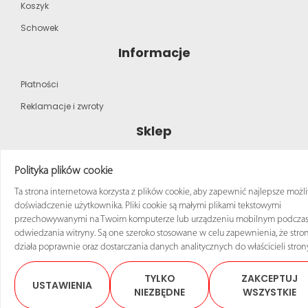
Koszyk
Schowek
Informacje
Płatności
Reklamacje i zwroty
Sklep
Strona główna
Polityka plików cookie
Katalog produktów
Ta strona internetowa korzysta z plików cookie, aby zapewnić najlepsze możl
doświadczenie użytkownika. Pliki cookie są małymi plikami tekstowymi
Regulamin zakupów
przechowywanymi na Twoim komputerze lub urządzeniu mobilnym podcza
odwiedzania witryny. Są one szeroko stosowane w celu zapewnienia, że stro
działa poprawnie oraz dostarczania danych analitycznych do właścicieli stron
TYLKO
ZAKCEPTUJ
USTAWIENIA
© 2025 Sklep ANRO Wszelkie prawa zastrzeżone
NIEZBĘDNE
WSZYSTKIE