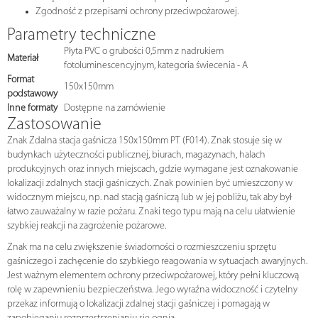
Zgodność z przepisami ochrony przeciwpożarowej.
Parametry techniczne
Płyta PVC o grubości 0,5mm z nadrukiem
Materiał
fotoluminescencyjnym, kategoria świecenia - A
Format
150x150mm
podstawowy
Inne formaty
Dostępne na zamówienie
Zastosowanie
Znak Zdalna stacja gaśnicza 150x150mm PT (F014). Znak stosuje się w
budynkach użyteczności publicznej, biurach, magazynach, halach
produkcyjnych oraz innych miejscach, gdzie wymagane jest oznakowanie
lokalizacji zdalnych stacji gaśniczych. Znak powinien być umieszczony w
widocznym miejscu, np. nad stacją gaśniczą lub w jej pobliżu, tak aby był
łatwo zauważalny w razie pożaru. Znaki tego typu mają na celu ułatwienie
szybkiej reakcji na zagrożenie pożarowe.
Znak ma na celu zwiększenie świadomości o rozmieszczeniu sprzętu
gaśniczego i zachęcenie do szybkiego reagowania w sytuacjach awaryjnych.
Jest ważnym elementem ochrony przeciwpożarowej, który pełni kluczową
rolę w zapewnieniu bezpieczeństwa. Jego wyraźna widoczność i czytelny
przekaz informują o lokalizacji zdalnej stacji gaśniczej i pomagają w