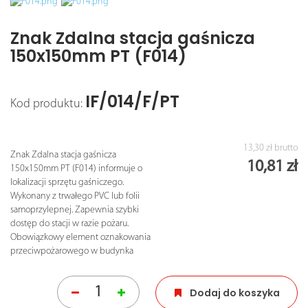
Znak Zdalna stacja gaśnicza
150x150mm PT (F014)
IF/014/F/PT
Kod produktu:
13,30 zł
brutto
Znak Zdalna stacja gaśnicza
10,81 zł
150x150mm PT (F014) informuje o
lokalizacji sprzętu gaśniczego.
Wykonany z trwałego PVC lub folii
samoprzylepnej. Zapewnia szybki
dostęp do stacji w razie pożaru.
Obowiązkowy element oznakowania
przeciwpożarowego w budynka
Dodaj do koszyka