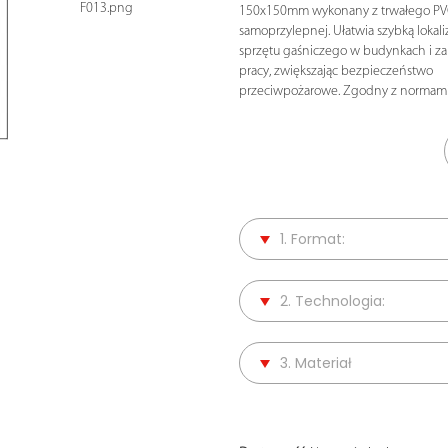
F013.png
150x150mm wykonany z trwałego PVC 
samoprzylepnej. Ułatwia szybką lokali
sprzętu gaśniczego w budynkach i z
pracy, zwiększając bezpieczeństwo
przeciwpożarowe. Zgodny z normami
1. Format:
2. Technologia:
3. Materiał