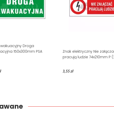
ewakuacyjny Droga
acyjna 150x300mm PSA
Znak elektryczny Nie załącz
pracują ludzie 74x210mm P (
ł
3,55 zł
edawane