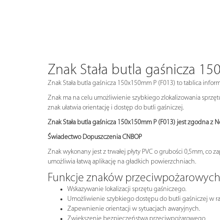
Znak Stała butla gaśnicza 1
Znak Stała butla gaśnicza 150x150mm P (F013) to tablica informac
Znak ma na celu umożliwienie szybkiego zlokalizowania sprzęt
znak ułatwia orientację i dostęp do butli gaśniczej.
Znak Stała butla gaśnicza 150x150mm P (F013) jest zgodna z 
Świadectwo Dopuszczenia CNBOP
Znak wykonany jest z trwałej płyty PVC o grubości 0,5mm, co z
umożliwia łatwą aplikację na gładkich powierzchniach.
Funkcje znaków przeciwpożarowyc
Wskazywanie lokalizacji sprzętu gaśniczego.
Umożliwienie szybkiego dostępu do butli gaśniczej w ra
Zapewnienie orientacji w sytuacjach awaryjnych.
Zwiększenie bezpieczeństwa przeciwpożarowego.