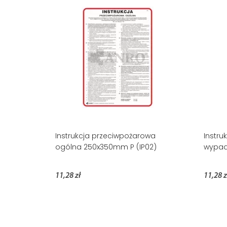
Instrukcja przeciwpożarowa
Instru
ogólna 250x350mm P (IP02)
wypad
11,28 zł
11,28 z