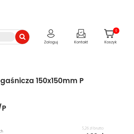
0
Zaloguj
Kontakt
Koszyk
a gaśnicza 150x150mm P
/P
5,26 zł
brutto
ch