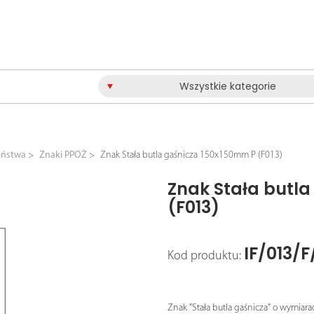
Wszystkie kategorie
eństwa
Znaki PPOŻ
Znak Stała butla gaśnicza 150x150mm P (F013)
Znak Stała butl
(F013)
IF/013/F
Kod produktu:
Znak "Stała butla gaśnicza" o wymiara