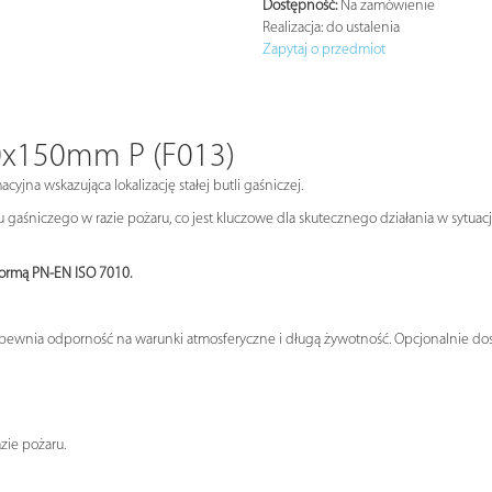
Dostępność:
Na zamówienie
Realizacja:
do ustalenia
Zapytaj o przedmiot
50x150mm P (F013)
yjna wskazująca lokalizację stałej butli gaśniczej.
u gaśniczego w razie pożaru, co jest kluczowe dla skutecznego działania w sytu
Normą PN-EN ISO 7010.
apewnia odporność na warunki atmosferyczne i długą żywotność. Opcjonalnie dost
h
zie pożaru.