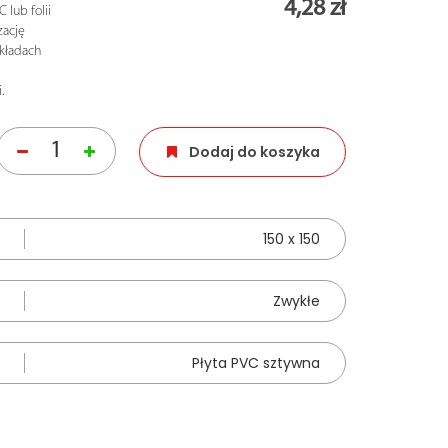
4,28 zł
lub folii
zację
akładach
.
Dodaj do koszyka
150 x 150
Zwykłe
Płyta PVC sztywna