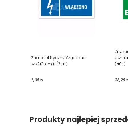
Znak 
Znak elektryczny Włączono
ewaku
74x210mm F (3EIB)
(40E)
3,08 zł
28,25 z
Produkty najlepiej sprz