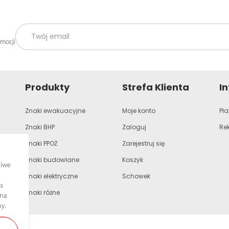
omocji
Produkty
Strefa Klienta
I
Znaki ewakuacyjne
Moje konto
Pła
Znaki BHP
Zaloguj
Re
Znaki PPOŻ
Zarejestruj się
Znaki budowlane
Koszyk
liwe
Znaki elektryczne
Schowek
s
Znaki różne
ona
y.