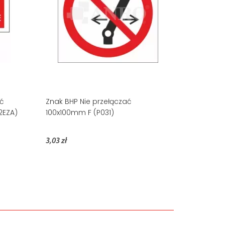
ać
Znak BHP Nie przełączać
2EZA)
100x100mm F (P031)
3,03 zł