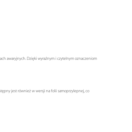
acjach awaryjnych. Dzięki wyraźnym i czytelnym oznaczeniom
ępny jest również w wersji na folii samoprzylepnej, co