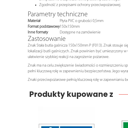
Zgodność z przepisami ochrony przeciwpożarowej.
Parametry techniczne
Materiał
Płyta PVC o grubości 0,5mm
Format podstawowy
150x150mm
Inne formaty
Dostępne na zamówienie
Zastosowanie
Znak Stała butla gaśnicza 150x150mm P (F013). Znak stosuje s
lokalizacji butli gaśniczych. Znak powinien być umieszczony w 
ułatwienie szybkiej reakcji na zagrożenie pożarowe.
Znak ma na celu zwiększenie świadomości o rozmieszczeniu sp
pełni kluczową rolę w zapewnieniu bezpieczeństwa. Jego wyraźna
Znaki przeciwpożarowe pełnią kluczową rolę w zapewnianiu b
Produkty kupowane z