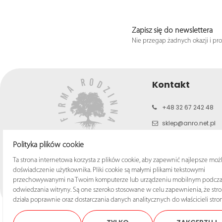
Zapisz się do newslettera
Nie przegap żadnych okazji i pr
Kontakt
+48 32 67 242 48
sklep@anro.net.pl
b2c.anro.net.pl
Polityka plików cookie
www.anro.net.pl
Ta strona internetowa korzysta z plików cookie, aby zapewnić najlepsze moż
doświadczenie użytkownika. Pliki cookie są małymi plikami tekstowymi
przechowywanymi na Twoim komputerze lub urządzeniu mobilnym podcza
odwiedzania witryny. Są one szeroko stosowane w celu zapewnienia, że str
działa poprawnie oraz dostarczania danych analitycznych do właścicieli stron