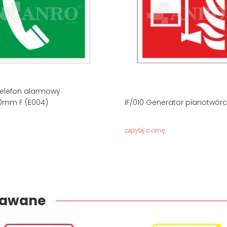
Telefon alarmowy
50mm F (E004)
IF/010 Generator pianotwór
zapytaj o cenę
edawane