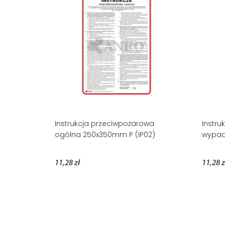
Instrukcja przeciwpożarowa
Instru
ogólna 250x350mm P (IP02)
wypad
11,28 zł
11,28 z