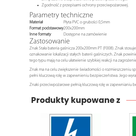
Zgodność z przepisami ochrony przeciwpożarowej.
Parametry techniczne
Materiał
Płyta PVC o grubości 0,5mm
Format podstawowy
200x200mm
Inne formaty
Dostępne na zamówienie
Zastosowanie
Znak Stała bateria gaśnicza 200x200mm PT (F008). Znak stosuj
oznakowanie lokalizacji stałych baterii gaśniczych. Znak powin
tego typu mają na celu ułatwienie szybkiej reakcji na zagrożen
Znak ma na celu zwiększenie świadomości o rozmieszczeniu sp
pełni kluczową rolę w zapewnieniu bezpieczeństwa. Jego wyraźna
Znaki przeciwpożarowe pełnią kluczową rolę w zapewnianiu b
Produkty kupowane z