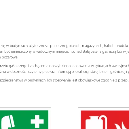
e się w budynkach użyteczności publicznej, biurach, magazynach, halach produk
ien być umieszczony w widocznym miejscu, np. nad stałą baterią gaśniczą lub w jej
ie pożarowe.
rzętu gaśniczego i zachęcenie do szybkiego reagowania w sytuacjach awaryjny
 widoczność i czytelny przekaz informują o lokalizacji stałej baterii gaśniczej 
ezpieczeństwa w budynkach. Ich stosowanie jest obowiązkowe zgodnie z przepi