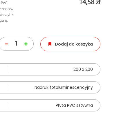
14,58 zł
 PVC.
iczego w
ia szybki
żaru.
Dodaj do koszyka
200 x 200
Nadruk fotoluminescencyjny
Płyta PVC sztywna