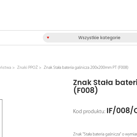
Wszystkie kategorie
eństwa
Znaki PPOŻ
Znak Stała bateria gaśnicza 200x200mm PT (F008)
Znak Stała bate
(F008)
IF/008/
Kod produktu:
Znak "Stała bateria gaśnicza" o wymia