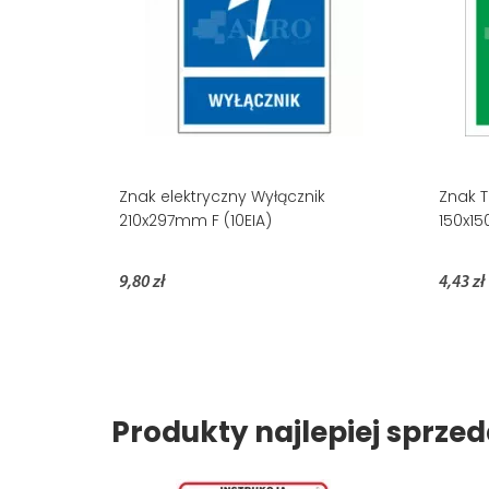
Znak elektryczny Wyłącznik
Znak 
210x297mm F (10EIA)
150x1
9,80 zł
4,43 zł
Produkty najlepiej sprz