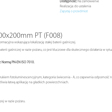
Dostępność:
Na zamówienie
Realizacja:
do ustalenia
Zapytaj o przedmiot
 200x200mm PT (F008)
macyjna wskazująca lokalizację stałej baterii gaśniczej.
aterii gaśniczej w razie pożaru, co jest kluczowe dla skutecznego działania w s
 z Normą PN-EN ISO 7010.
drukiem fotoluminescencyjnym, kategoria świecenia - A, co zapewnia odporność 
żliwia łatwą aplikację na gładkich powierzchniach.
h
zej w razie pożaru.