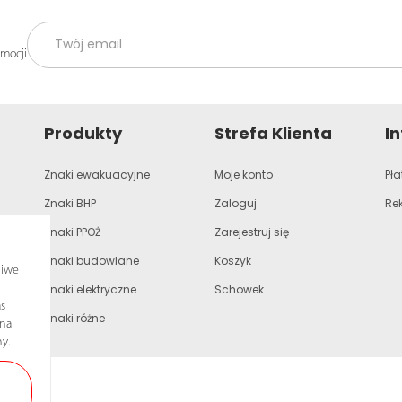
omocji
Produkty
Strefa Klienta
I
Znaki ewakuacyjne
Moje konto
Pła
Znaki BHP
Zaloguj
Re
Znaki PPOŻ
Zarejestruj się
Znaki budowlane
Koszyk
liwe
Znaki elektryczne
Schowek
s
Znaki różne
ona
y.