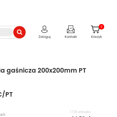
0
Zaloguj
Kontakt
Koszyk
ria gaśnicza 200x200mm PT
C/PT
17,93 zł
brutto
rach