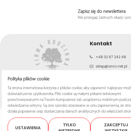
Zapisz się do newslettera
Nie przegap żadnych okazji i pr
Kontakt
+48 32 67 242 48
sklep@anro.net.pl
b2c.anro.net.pl
Polityka plików cookie
www.anro.net.pl
Ta strona internetowa korzysta z plików cookie, aby zapewnić najlepsze moż
doświadczenie użytkownika. Pliki cookie są małymi plikami tekstowymi
przechowywanymi na Twoim komputerze lub urządzeniu mobilnym podcza
odwiedzania witryny. Są one szeroko stosowane w celu zapewnienia, że str
działa poprawnie oraz dostarczania danych analitycznych do właścicieli stron
TYLKO
ZAKCEPTUJ
USTAWIENIA
NIEZBĘDNE
WSZYSTKIE