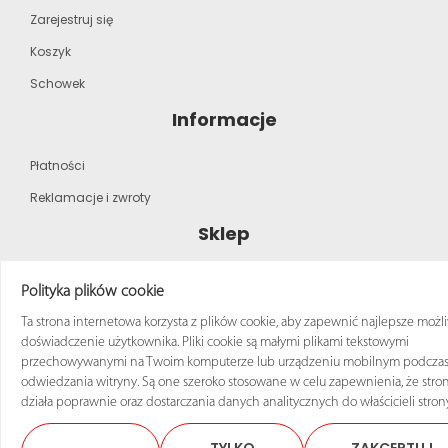
Zarejestruj się
Koszyk
Schowek
Informacje
Płatności
Reklamacje i zwroty
Sklep
Strona główna
Polityka plików cookie
Katalog produktów
Ta strona internetowa korzysta z plików cookie, aby zapewnić najlepsze możl
doświadczenie użytkownika. Pliki cookie są małymi plikami tekstowymi
Regulamin zakupów
przechowywanymi na Twoim komputerze lub urządzeniu mobilnym podcza
odwiedzania witryny. Są one szeroko stosowane w celu zapewnienia, że stro
działa poprawnie oraz dostarczania danych analitycznych do właścicieli stron