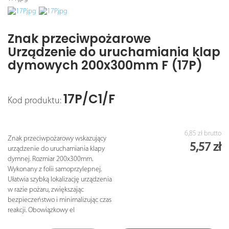
Znak przeciwpożarowe
Urządzenie do uruchamiania klap
dymowych 200x300mm F (17P)
17P/C1/F
Kod produktu:
6,85 zł
brutto
Znak przeciwpożarowy wskazujący
5,57 zł
urządzenie do uruchamiania klapy
dymnej. Rozmiar 200x300mm.
Wykonany z folii samoprzylepnej.
Ułatwia szybką lokalizację urządzenia
w razie pożaru, zwiększając
bezpieczeństwo i minimalizując czas
reakcji. Obowiązkowy el