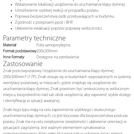
Wskazywanie lokalizacji urządzenia do uruchamiania klapy dymnej.
Umożliwienie szybkiej reakcji w przypadku pożaru.
Poprawa bezpieczeństwa osób przebywających w budynku.
Zgodność z przepisami ppoż i BHP.
Ułatwienie ewakuacji poprzez poprawę widoczności.
Parametry techniczne
Materiał
Folia samoprzylepna
Format podstawowy
200x300mm
Inne formaty
Dostępne na zamówienie
Zastosowanie
Znak przeciwpożarowy Urządzenie do uruchamiania klapy dymnej
200x300mm F (17P). Znak stosuje się w budynkach wyposażonych w systemy
wentylacji pożarowej, w miejscach, gdzie znajduje się urządzenie do
uruchamiania klapy dymnej. Znak powinien być umieszczony w widocznym
miejscu, bezpośrednio nad lub obok urządzenia, aby zapewnić szybki dostęp
i identyfikację w sytuacji awaryjnej.
Znaki tego typu mają na celu zapewnienie szybkiego i skutecznego
uruchomienia klap dymnych, co jest kluczowe dla bezpieczeństwa podczas
pożaru. Znak ma na celu zwiększenie świadomości i ułatwienie orientacji w
sytuacjach zagrożenia. Jest ważnym elementem oznakowania
przeciwpożarowego, który pełni kluczową rolę w ochronie życia i mienia.