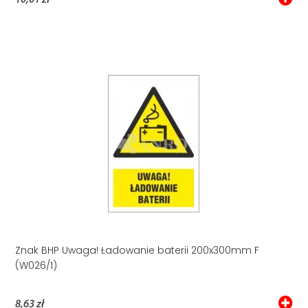
10,01 zł
Znak BHP Uwaga! Ładowanie baterii 200x300mm F
(W026/1)
8,63 zł