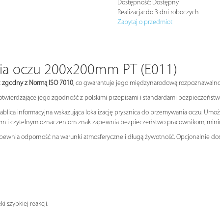
Dostępność:
Dostępny
Realizacja:
do 3 dni roboczych
Zapytaj o przedmiot
ia oczu 200x200mm PT (E011)
t
zgodny z Normą ISO 7010
, co gwarantuje jego międzynarodową rozpoznawalno
potwierdzające jego zgodność z polskimi przepisami i standardami bezpieczeńst
blica informacyjna wskazująca lokalizację prysznica do przemywania oczu. Umoż
źnym i czytelnym oznaczeniom znak zapewnia bezpieczeństwo pracownikom, mini
apewnia odporność na warunki atmosferyczne i długą żywotność. Opcjonalnie dost
 szybkiej reakcji.