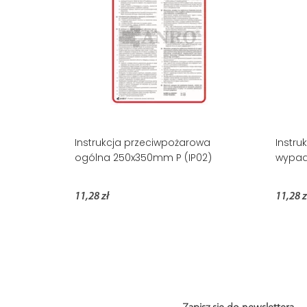
Instrukcja przeciwpożarowa
Instru
ogólna 250x350mm P (IP02)
wypad
11,28 zł
11,28 z