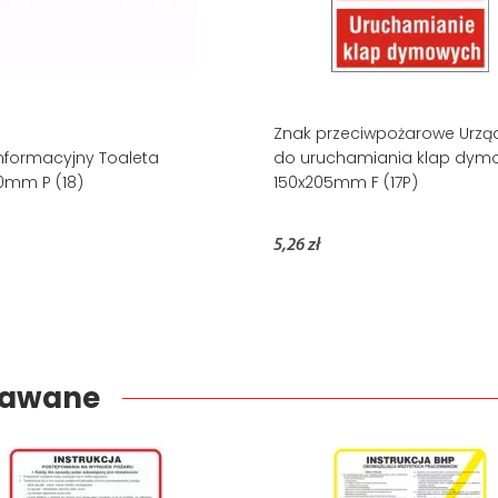
Znak przeciwpożarowe Urzą
nformacyjny Toaleta
do uruchamiania klap dym
0mm P (18)
150x205mm F (17P)
5,26 zł
edawane