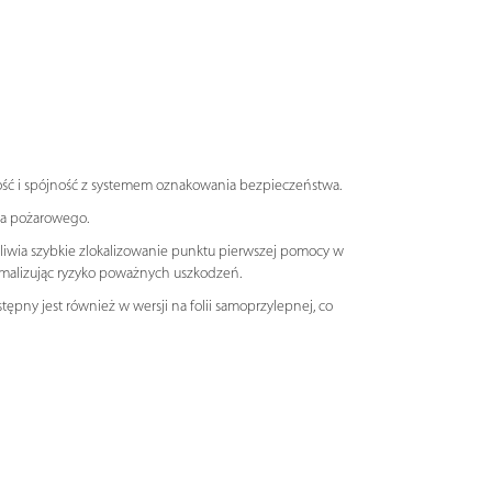
ść i spójność z systemem oznakowania bezpieczeństwa.
wa pożarowego.
liwia szybkie zlokalizowanie punktu pierwszej pomocy w
malizując ryzyko poważnych uszkodzeń.
ępny jest również w wersji na folii samoprzylepnej, co