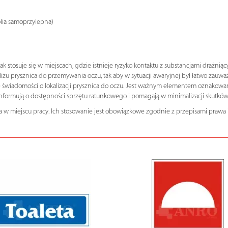
olia samoprzylepna)
tosuje się w miejscach, gdzie istnieje ryzyko kontaktu z substancjami drażniący
 prysznica do przemywania oczu, tak aby w sytuacji awaryjnej był łatwo zauważa
świadomości o lokalizacji prysznica do oczu. Jest ważnym elementem oznakowani
informują o dostępności sprzętu ratunkowego i pomagają w minimalizacji skutk
 w miejscu pracy. Ich stosowanie jest obowiązkowe zgodnie z przepisami prawa 