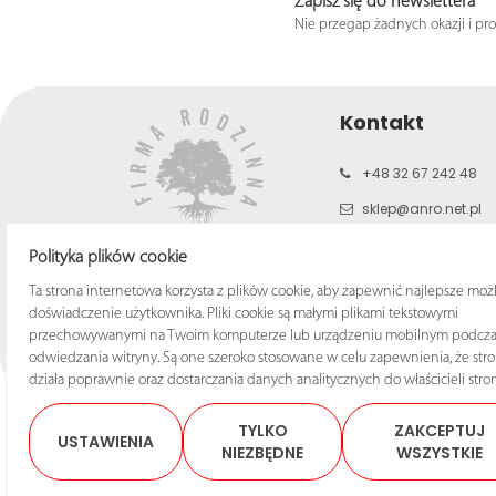
Zapisz się do newslettera
Nie przegap żadnych okazji i pr
Kontakt
+48 32 67 242 48
sklep@anro.net.pl
b2c.anro.net.pl
Polityka plików cookie
www.anro.net.pl
Ta strona internetowa korzysta z plików cookie, aby zapewnić najlepsze moż
doświadczenie użytkownika. Pliki cookie są małymi plikami tekstowymi
przechowywanymi na Twoim komputerze lub urządzeniu mobilnym podcza
odwiedzania witryny. Są one szeroko stosowane w celu zapewnienia, że str
działa poprawnie oraz dostarczania danych analitycznych do właścicieli stron
TYLKO
ZAKCEPTUJ
USTAWIENIA
NIEZBĘDNE
WSZYSTKIE
© 2025 Sklep ANRO Wsze