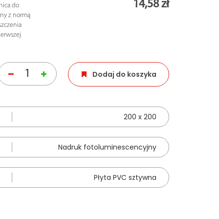
14,58 zł
znica do
dny z normą
szczenia
ierwszej
Dodaj do koszyka
200 x 200
Nadruk fotoluminescencyjny
Płyta PVC sztywna