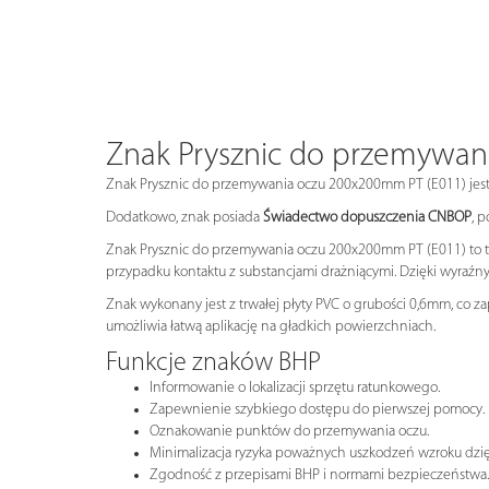
Znak Prysznic do przemywan
Znak Prysznic do przemywania oczu 200x200mm PT (E011) jes
Dodatkowo, znak posiada
Świadectwo dopuszczenia CNBOP
, 
Znak Prysznic do przemywania oczu 200x200mm PT (E011) to ta
przypadku kontaktu z substancjami drażniącymi. Dzięki wyra
Znak wykonany jest z trwałej płyty PVC o grubości 0,6mm, co z
umożliwia łatwą aplikację na gładkich powierzchniach.
Funkcje znaków BHP
Informowanie o lokalizacji sprzętu ratunkowego.
Zapewnienie szybkiego dostępu do pierwszej pomocy.
Oznakowanie punktów do przemywania oczu.
Minimalizacja ryzyka poważnych uszkodzeń wzroku dzięki
Zgodność z przepisami BHP i normami bezpieczeństwa.