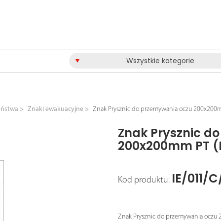
Wszystkie kategorie
eństwa
Znaki ewakuacyjne
Znak Prysznic do przemywania oczu 200x200
Znak Prysznic d
200x200mm PT (E
IE/011/C
Kod produktu:
Znak Prysznic do przemywania ocz