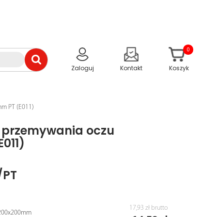
0
Zaloguj
Kontakt
Koszyk
mm PT (E011)
o przemywania oczu
011)
/PT
17,93 zł
brutto
u 200x200mm