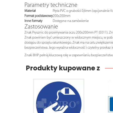
Parametry techniczne
Materiał
Płyta PVC o grubości 0,6mm (opcjonalnie f
Format podstawowy
200x200mm
Inne formaty
Dostępne na zamówienie
Zastosowanie
Znak Prysznic do przemywania oczu 200x200mm PT (E011). Znak s
Znak powinien być umieszczony w widocznym miejscu, w pobliżu
dostępu do sprzętu ratunkowego. Znak ma na celu zwiększenie 
bezpieczeństwa. Jego wyraźna widoczność i czytelny przekaz 
Znaki BHP pełnią kluczową rolę w zapewnianiu bezpieczeństwa
Produkty kupowane z