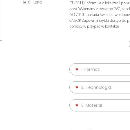
ie_011.png
PT (E011) informuje o lokalizacji prys
oczu. Wykonany z trwałego PVC, zgo
ISO 7010 i posiada Świadectwo dopu
CNBOP. Zapewnia szybki dostęp do p
pomocy w przypadku kontaktu
1. Format:
2. Technologia:
3. Materiał