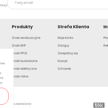
omocji
Produkty
Strefa Klienta
I
Znaki ewakuacyjne
Moje konto
Pła
Znaki BHP
Zaloguj
Re
Znaki PPOŻ
Zarejestruj się
Znaki budowlane
Koszyk
liwe
Znaki elektryczne
Schowek
s
Znaki różne
ona
y.
lkie prawa zastrzeżone