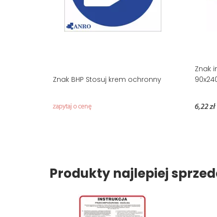
Znak i
Znak BHP Stosuj krem ochronny
90x24
zapytaj o cenę
6,22 zł
Produkty najlepiej sprz