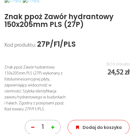
Znak ppoż Zawór hydrantowy
150x205mm PLS (27P)
27P/F1/PLS
Kod produktu:
30,16 zł
brutto
Znak ppoż Zawór hydrantowy
24,52 zł
150x205mm PLS (27P) wykonany z
fotoluminescencyjnej płyty,
zapewniający widoczność w
ciemności. Szybka identyfikacja
zaworu hydrantowego w budynkach
i halach. Zgodny z przepisami ppoż.
Kod towaru: 27P/F1/PLS.
Dodaj do koszyka