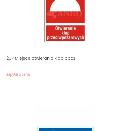
25P Miejsce otwierania klap ppoż
zapytaj o cenę