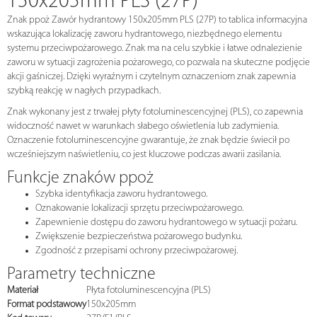
150x205mm PLS (27P)
Znak ppoż Zawór hydrantowy 150x205mm PLS (27P) to tablica informacyjna
wskazująca lokalizację zaworu hydrantowego, niezbędnego elementu
systemu przeciwpożarowego. Znak ma na celu szybkie i łatwe odnalezienie
zaworu w sytuacji zagrożenia pożarowego, co pozwala na skuteczne podjęcie
akcji gaśniczej. Dzięki wyraźnym i czytelnym oznaczeniom znak zapewnia
szybką reakcję w nagłych przypadkach.
Znak wykonany jest z trwałej płyty fotoluminescencyjnej (PLS), co zapewnia
widoczność nawet w warunkach słabego oświetlenia lub zadymienia.
Oznaczenie fotoluminescencyjne gwarantuje, że znak będzie świecił po
wcześniejszym naświetleniu, co jest kluczowe podczas awarii zasilania.
Funkcje znaków ppoż
Szybka identyfikacja zaworu hydrantowego.
Oznakowanie lokalizacji sprzętu przeciwpożarowego.
Zapewnienie dostępu do zaworu hydrantowego w sytuacji pożaru.
Zwiększenie bezpieczeństwa pożarowego budynku.
Zgodność z przepisami ochrony przeciwpożarowej.
Parametry techniczne
Materiał
Płyta fotoluminescencyjna (PLS)
Format podstawowy
150x205mm