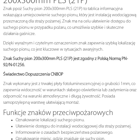
200x300mm PLS (21P)
Znak ppoż Suchy pion 200x300mm PLS (21P) to tablica informacyjna
wskazująca umiejscowienie suchego pionu, który jest instalacją wodociągową
przeznaczoną dla straży pożarnej. Znak ma na celu ułatwienie dostępu do
suchego pionu w przypadku pożaru, co umożliwia szybkie i skuteczne
działania gaśnicze.
Dzięki wyraźnym i czytelnym oznaczeniom znak zapewnia szybką lokalizację
suchego pionu, co jest kluczowe w sytuacjach awaryjnych.
Znak Suchy pion 200x300mm PLS (21P) jest zgodny z Polską Normą PN-
92/N-01256.
Świadectwo Dopuszczenia CNBOP
Znak wykonany jest z trwałej płyty fotoluminescencyjnej o grubości 1mm, co
zapewnia widoczność w warunkach słabego oświetlenia lub zadymienia oraz
odporność na warunki atmosferyczne i długą żywotność. Posiada
samoprzylepną warstwę ułatwiającą montaż.
Funkcje znaków przeciwpożarowych
Oznakowanie lokalizacji suchego pionu.
Ułatwienie dostępu do instalacji wodociągowej dla straży pożarnej.
Informowanie o zasadach bezpieczeństwa pożarowego.
Oznakowanie miejsc, gdzie znajduje się suchy pion.