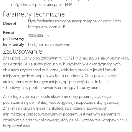
Zgodność z przepisami ppoż i BHP.
Parametry techniczne
Płyta fotoluminescencyjna samoprzylepna, grubość 1mm,
Materiał
kategoria świecenia - B
Format
200x300mm
podstawowy
Inne formaty
Dostępne na zamówienie
Zastosowanie
Znak ppoż Suchy pion 200x300mm PLS (21P). Znak stosuje się w budynkach,
gdzie znajduje się suchy pion, np. w budynkach wielokondygnacyjnych,
obiektach użyteczności publicznej, zakładach produkcyjnych i innych
miejscach, gdzie dostęp do wody jest utrudniony. Znak powinien być
umieszczony w widocznym miejscu, np. przy wejściach do klatek
schodowych, w pobliżu zaworów odcinających suchy pion.
Znaki tego typu mają na celu ułatwienie straży pożarnej szybkiego
podłączenia się do instalacji wodociągowej i rozpoczęcia akcji gaśniczej.
Znak ma na celu zwiększenie skuteczności działań ratowniczych i
minimalizację strat spowodowanych pożarem. Jest ważnym elementem
oznakowania przeciwpożarowego, który pełni kluczową rolę w zapewnianiu
bezpieczeństwa.