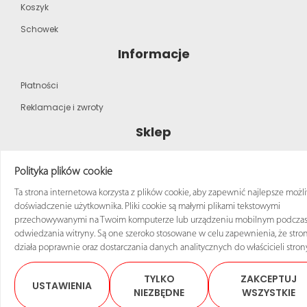
Koszyk
Schowek
Informacje
Płatności
Reklamacje i zwroty
Sklep
Strona główna
Polityka plików cookie
Katalog produktów
Ta strona internetowa korzysta z plików cookie, aby zapewnić najlepsze możl
doświadczenie użytkownika. Pliki cookie są małymi plikami tekstowymi
Regulamin zakupów
przechowywanymi na Twoim komputerze lub urządzeniu mobilnym podcza
odwiedzania witryny. Są one szeroko stosowane w celu zapewnienia, że stro
działa poprawnie oraz dostarczania danych analitycznych do właścicieli stron
TYLKO
ZAKCEPTUJ
USTAWIENIA
© 2025 Sklep ANRO Wszelkie prawa zastrzeżone
NIEZBĘDNE
WSZYSTKIE