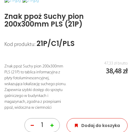
Znak ppoż Suchy pion
200x300mm PLS (21P)
21P/C1/PLS
Kod produktu:
47,33 zł
brutto
Znak ppoż Suchy pion 200x300mm
38,48 zł
PLS (21P) to tablica informacyjna z
płyty fotoluminescencyjnej,
wskazująca lokalizację suchego pionu.
Zapewnia szybki dostęp do sprzętu
gaśniczego w budynkach i
magazynach, zgodna z przepisami
ppoż, widoczna w ciemności
Dodaj do koszyka