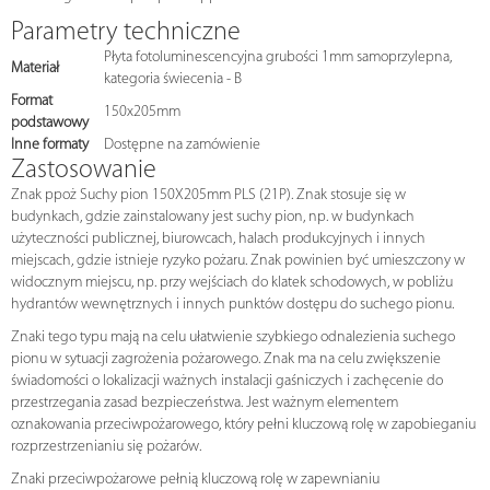
Parametry techniczne
Płyta fotoluminescencyjna grubości 1mm samoprzylepna,
Materiał
kategoria świecenia - B
Format
150x205mm
podstawowy
Inne formaty
Dostępne na zamówienie
Zastosowanie
Znak ppoż Suchy pion 150X205mm PLS (21P). Znak stosuje się w
budynkach, gdzie zainstalowany jest suchy pion, np. w budynkach
użyteczności publicznej, biurowcach, halach produkcyjnych i innych
miejscach, gdzie istnieje ryzyko pożaru. Znak powinien być umieszczony w
widocznym miejscu, np. przy wejściach do klatek schodowych, w pobliżu
hydrantów wewnętrznych i innych punktów dostępu do suchego pionu.
Znaki tego typu mają na celu ułatwienie szybkiego odnalezienia suchego
pionu w sytuacji zagrożenia pożarowego. Znak ma na celu zwiększenie
świadomości o lokalizacji ważnych instalacji gaśniczych i zachęcenie do
przestrzegania zasad bezpieczeństwa. Jest ważnym elementem
oznakowania przeciwpożarowego, który pełni kluczową rolę w zapobieganiu
rozprzestrzenianiu się pożarów.
Znaki przeciwpożarowe pełnią kluczową rolę w zapewnianiu