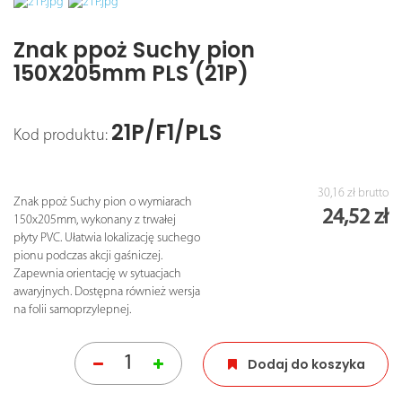
Znak ppoż Suchy pion
150X205mm PLS (21P)
21P/F1/PLS
Kod produktu:
30,16 zł
brutto
Znak ppoż Suchy pion o wymiarach
24,52 zł
150x205mm, wykonany z trwałej
płyty PVC. Ułatwia lokalizację suchego
pionu podczas akcji gaśniczej.
Zapewnia orientację w sytuacjach
awaryjnych. Dostępna również wersja
na folii samoprzylepnej.
Dodaj do koszyka