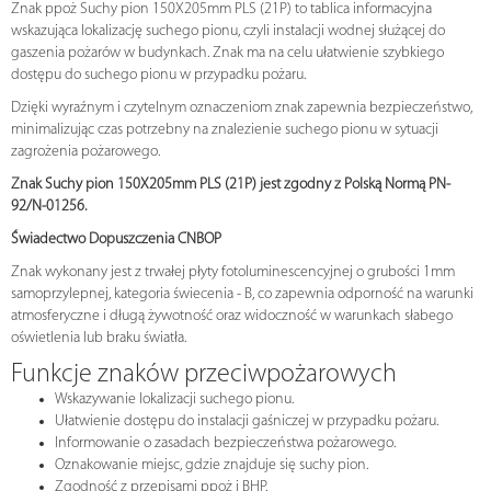
Znak ppoż Suchy pion 150X205mm PLS (21P) to tablica informacyjna
wskazująca lokalizację suchego pionu, czyli instalacji wodnej służącej do
gaszenia pożarów w budynkach. Znak ma na celu ułatwienie szybkiego
dostępu do suchego pionu w przypadku pożaru.
Dzięki wyraźnym i czytelnym oznaczeniom znak zapewnia bezpieczeństwo,
minimalizując czas potrzebny na znalezienie suchego pionu w sytuacji
zagrożenia pożarowego.
Znak Suchy pion 150X205mm PLS (21P) jest zgodny z Polską Normą PN-
92/N-01256.
Świadectwo Dopuszczenia CNBOP
Znak wykonany jest z trwałej płyty fotoluminescencyjnej o grubości 1mm
samoprzylepnej, kategoria świecenia - B, co zapewnia odporność na warunki
atmosferyczne i długą żywotność oraz widoczność w warunkach słabego
oświetlenia lub braku światła.
Funkcje znaków przeciwpożarowych
Wskazywanie lokalizacji suchego pionu.
Ułatwienie dostępu do instalacji gaśniczej w przypadku pożaru.
Informowanie o zasadach bezpieczeństwa pożarowego.
Oznakowanie miejsc, gdzie znajduje się suchy pion.
Zgodność z przepisami ppoż i BHP.