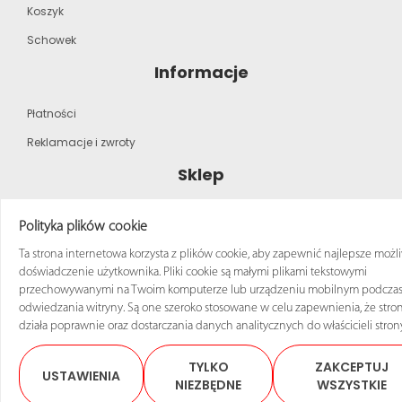
Koszyk
Schowek
Informacje
Płatności
Reklamacje i zwroty
Sklep
Strona główna
Polityka plików cookie
Katalog produktów
Ta strona internetowa korzysta z plików cookie, aby zapewnić najlepsze możl
doświadczenie użytkownika. Pliki cookie są małymi plikami tekstowymi
Regulamin zakupów
przechowywanymi na Twoim komputerze lub urządzeniu mobilnym podcza
odwiedzania witryny. Są one szeroko stosowane w celu zapewnienia, że stro
działa poprawnie oraz dostarczania danych analitycznych do właścicieli stron
TYLKO
ZAKCEPTUJ
USTAWIENIA
© 2025 Sklep ANRO Wszelkie prawa zastrzeżone
NIEZBĘDNE
WSZYSTKIE