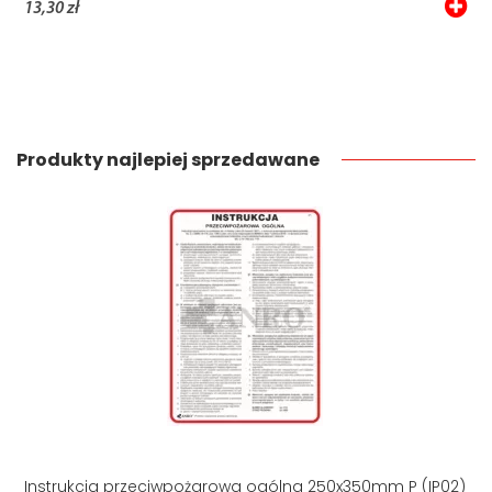
13,30 zł
Produkty najlepiej sprzedawane
Instrukcja przeciwpożarowa ogólna 250x350mm P (IP02)