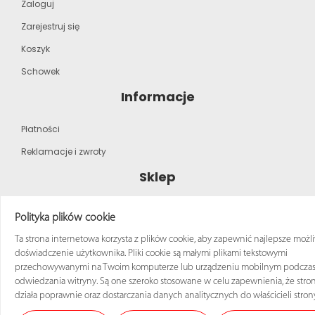
Zaloguj
Zarejestruj się
Koszyk
Schowek
Informacje
Płatności
Reklamacje i zwroty
Sklep
Strona główna
Polityka plików cookie
Katalog produktów
Ta strona internetowa korzysta z plików cookie, aby zapewnić najlepsze możl
doświadczenie użytkownika. Pliki cookie są małymi plikami tekstowymi
Regulamin zakupów
przechowywanymi na Twoim komputerze lub urządzeniu mobilnym podcza
odwiedzania witryny. Są one szeroko stosowane w celu zapewnienia, że stro
działa poprawnie oraz dostarczania danych analitycznych do właścicieli stron