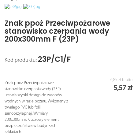
Znak ppoż Przeciwpożarowe
stanowisko czerpania wody
200x300mm F (23P)
23P/C1/F
Kod produktu:
6,85 zł
brutto
Znak ppoż Przeciwpożarowe
5,57 zł
stanowisko czerpania wody (23P)
ułatwia szybki dostęp do zasobów
wodnych w razie pożaru. Wykonany z
trwałego PVC lub folii
samoprzylepnej. Wymiary
200x300mm. Kluczowy element
bezpieczeństwa w budynkach i
zakładach.