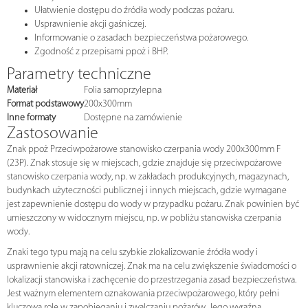
Ułatwienie dostępu do źródła wody podczas pożaru.
Usprawnienie akcji gaśniczej.
Informowanie o zasadach bezpieczeństwa pożarowego.
Zgodność z przepisami ppoż i BHP.
Parametry techniczne
Materiał
Folia samoprzylepna
Format podstawowy
200x300mm
Inne formaty
Dostępne na zamówienie
Zastosowanie
Znak ppoż Przeciwpożarowe stanowisko czerpania wody 200x300mm F
(23P). Znak stosuje się w miejscach, gdzie znajduje się przeciwpożarowe
stanowisko czerpania wody, np. w zakładach produkcyjnych, magazynach,
budynkach użyteczności publicznej i innych miejscach, gdzie wymagane
jest zapewnienie dostępu do wody w przypadku pożaru. Znak powinien być
umieszczony w widocznym miejscu, np. w pobliżu stanowiska czerpania
wody.
Znaki tego typu mają na celu szybkie zlokalizowanie źródła wody i
usprawnienie akcji ratowniczej. Znak ma na celu zwiększenie świadomości o
lokalizacji stanowiska i zachęcenie do przestrzegania zasad bezpieczeństwa.
Jest ważnym elementem oznakowania przeciwpożarowego, który pełni
kluczową rolę w zapobieganiu i zwalczaniu pożarów. Jego wyraźna