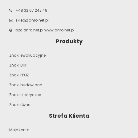
+48 32 67 242 48
sklep@anro.net.pl
b2c.anro.net.pl
www.anro.net.pl
Produkty
Znaki ewakuacyjne
Znaki BHP
Znaki PPOŻ
Znaki budowlane
Znaki elektryczne
Znaki różne
Strefa Klienta
Moje konto