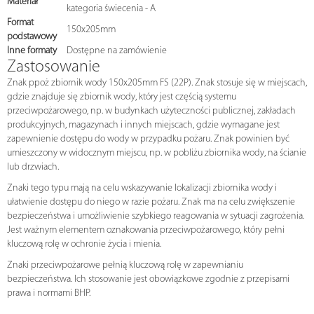
Materiał
kategoria świecenia - A
Format
150x205mm
podstawowy
Inne formaty
Dostępne na zamówienie
Zastosowanie
Znak ppoż zbiornik wody 150x205mm FS (22P). Znak stosuje się w miejscach,
gdzie znajduje się zbiornik wody, który jest częścią systemu
przeciwpożarowego, np. w budynkach użyteczności publicznej, zakładach
produkcyjnych, magazynach i innych miejscach, gdzie wymagane jest
zapewnienie dostępu do wody w przypadku pożaru. Znak powinien być
umieszczony w widocznym miejscu, np. w pobliżu zbiornika wody, na ścianie
lub drzwiach.
Znaki tego typu mają na celu wskazywanie lokalizacji zbiornika wody i
ułatwienie dostępu do niego w razie pożaru. Znak ma na celu zwiększenie
bezpieczeństwa i umożliwienie szybkiego reagowania w sytuacji zagrożenia.
Jest ważnym elementem oznakowania przeciwpożarowego, który pełni
kluczową rolę w ochronie życia i mienia.
Znaki przeciwpożarowe pełnią kluczową rolę w zapewnianiu
bezpieczeństwa. Ich stosowanie jest obowiązkowe zgodnie z przepisami
prawa i normami BHP.