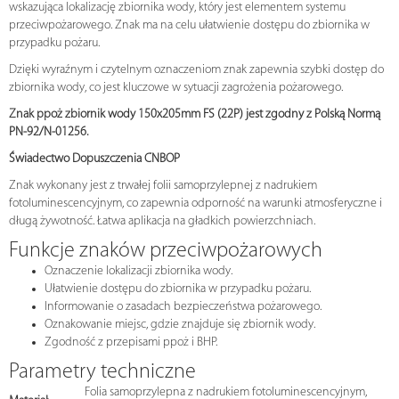
wskazująca lokalizację zbiornika wody, który jest elementem systemu
przeciwpożarowego. Znak ma na celu ułatwienie dostępu do zbiornika w
przypadku pożaru.
Dzięki wyraźnym i czytelnym oznaczeniom znak zapewnia szybki dostęp do
zbiornika wody, co jest kluczowe w sytuacji zagrożenia pożarowego.
Znak ppoż zbiornik wody 150x205mm FS (22P) jest zgodny z Polską Normą
PN-92/N-01256.
Świadectwo Dopuszczenia CNBOP
Znak wykonany jest z trwałej folii samoprzylepnej z nadrukiem
fotoluminescencyjnym, co zapewnia odporność na warunki atmosferyczne i
długą żywotność. Łatwa aplikacja na gładkich powierzchniach.
Funkcje znaków przeciwpożarowych
Oznaczenie lokalizacji zbiornika wody.
Ułatwienie dostępu do zbiornika w przypadku pożaru.
Informowanie o zasadach bezpieczeństwa pożarowego.
Oznakowanie miejsc, gdzie znajduje się zbiornik wody.
Zgodność z przepisami ppoż i BHP.
Parametry techniczne
Folia samoprzylepna z nadrukiem fotoluminescencyjnym,