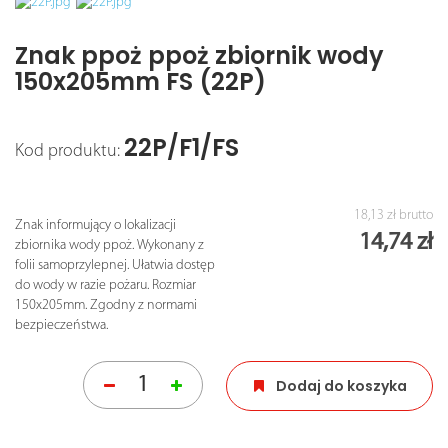
Znak ppoż ppoż zbiornik wody
150x205mm FS (22P)
22P/F1/FS
Kod produktu:
18,13 zł
brutto
Znak informujący o lokalizacji
14,74 zł
zbiornika wody ppoż. Wykonany z
folii samoprzylepnej. Ułatwia dostęp
do wody w razie pożaru. Rozmiar
150x205mm. Zgodny z normami
bezpieczeństwa.
Dodaj do koszyka