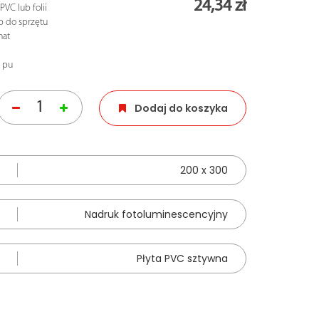
24,34 zł
VC lub folii
p do sprzętu
mat
 pu
Dodaj do koszyka
200 x 300
Nadruk fotoluminescencyjny
Płyta PVC sztywna