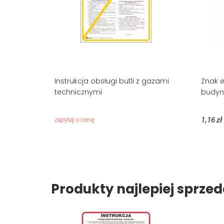
Instrukcja obsługi butli z gazami
Znak e
technicznymi
budyn
zapytaj o cenę
1,16 zł
Produkty najlepiej sprz