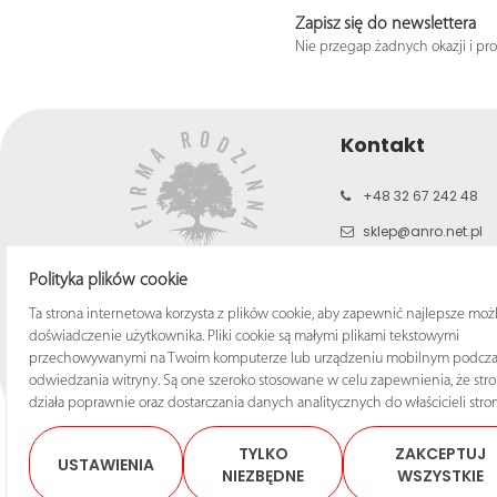
Zapisz się do newslettera
Nie przegap żadnych okazji i pr
Kontakt
+48 32 67 242 48
sklep@anro.net.pl
b2c.anro.net.pl
Polityka plików cookie
www.anro.net.pl
Ta strona internetowa korzysta z plików cookie, aby zapewnić najlepsze moż
doświadczenie użytkownika. Pliki cookie są małymi plikami tekstowymi
przechowywanymi na Twoim komputerze lub urządzeniu mobilnym podcza
odwiedzania witryny. Są one szeroko stosowane w celu zapewnienia, że str
działa poprawnie oraz dostarczania danych analitycznych do właścicieli stron
TYLKO
ZAKCEPTUJ
USTAWIENIA
NIEZBĘDNE
WSZYSTKIE