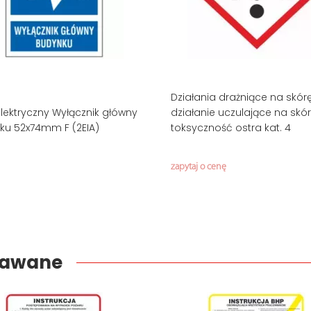
Działania drażniące na skór
lektryczny Wyłącznik główny
działanie uczulające na skór
ku 52x74mm F (2EIA)
toksyczność ostra kat. 4
zapytaj o cenę
edawane