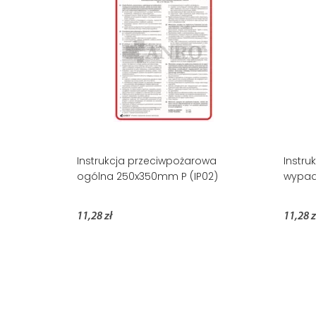
Instrukcja przeciwpożarowa
Instru
ogólna 250x350mm P (IP02)
wypad
11,28 zł
11,28 z