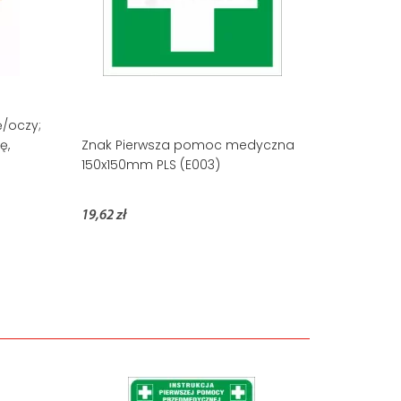
ę/oczy;
ę,
Znak Pierwsza pomoc medyczna
150x150mm PLS (E003)
19,62 zł