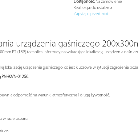
Dostępność:
Na zamówienie
Realizacja:
do ustalenia
Zapytaj o przedmiot
ania urządzenia gaśniczego 200x300
mm PT (18P) to tablica informacyjna wskazująca lokalizację urządzenia gaśnicz
 lokalizację urządzenia gaśniczego, co jest kluczowe w sytuacji zagrożenia poż
ą PN-92/N-01256.
zapewnia odporność na warunki atmosferyczne i długą żywotność.
h
 w razie pożaru.
icze.