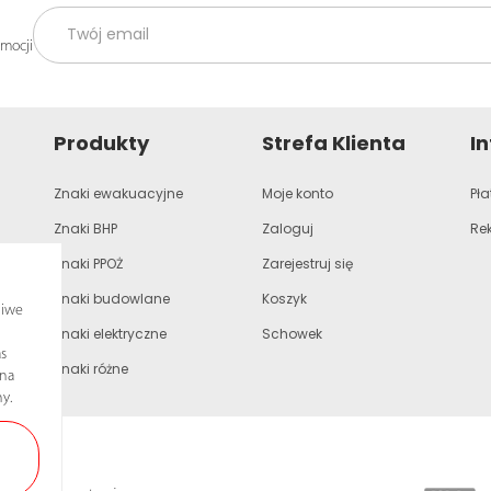
omocji
Produkty
Strefa Klienta
I
Znaki ewakuacyjne
Moje konto
Pła
Znaki BHP
Zaloguj
Re
Znaki PPOŻ
Zarejestruj się
Znaki budowlane
Koszyk
liwe
Znaki elektryczne
Schowek
s
Znaki różne
ona
y.