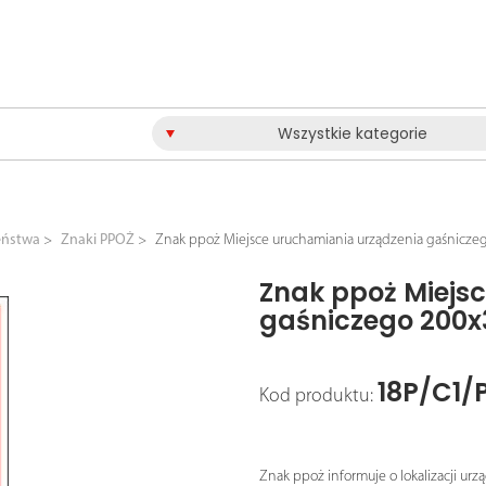
Wszystkie kategorie
eństwa
Znaki PPOŻ
Znak ppoż Miejsce uruchamiania urządzenia gaśnicz
Znak ppoż Miejs
gaśniczego 200x
18P/C1/
Kod produktu:
Znak ppoż informuje o lokalizacji urz