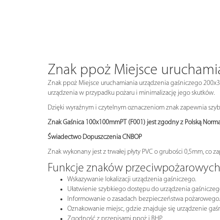
Znak ppoż Miejsce uruchami
Znak ppoż Miejsce uruchamiania urządzenia gaśniczego 200x300
urządzenia w przypadku pożaru i minimalizację jego skutków.
Dzięki wyraźnym i czytelnym oznaczeniom znak zapewnia szybką
Znak Gaśnica 100x100mmPT (F001) jest zgodny z Polską Norm
Świadectwo Dopuszczenia CNBOP
Znak wykonany jest z trwałej płyty PVC o grubości 0,5mm, co 
Funkcje znaków przeciwpożarowyc
Wskazywanie lokalizacji urządzenia gaśniczego.
Ułatwienie szybkiego dostępu do urządzenia gaśniczego
Informowanie o zasadach bezpieczeństwa pożarowego.
Oznakowanie miejsc, gdzie znajduje się urządzenie gaśn
Zgodność z przepisami ppoż i BHP.