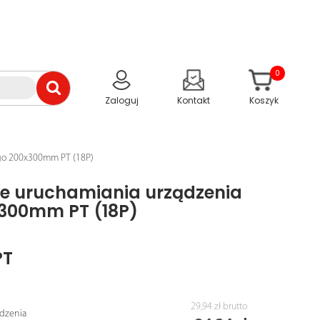
0
Zaloguj
Kontakt
Koszyk
ego 200x300mm PT (18P)
ce uruchamiania urządzenia
300mm PT (18P)
PT
29,94 zł
brutto
ądzenia