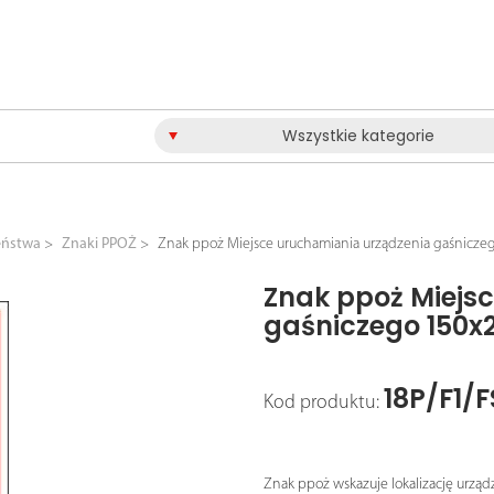
Wszystkie kategorie
eństwa
Znaki PPOŻ
Znak ppoż Miejsce uruchamiania urządzenia gaśnicz
Znak ppoż Miejs
gaśniczego 150x
18P/F1/F
Kod produktu:
Znak ppoż wskazuje lokalizację urząd