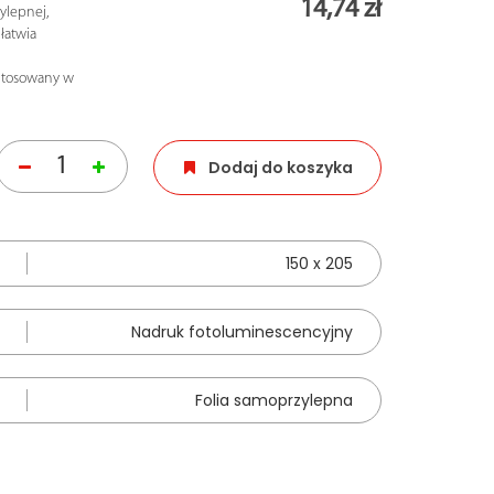
14,74 zł
ylepnej,
łatwia
 Stosowany w
Dodaj do koszyka
150 x 205
Nadruk fotoluminescencyjny
Folia samoprzylepna