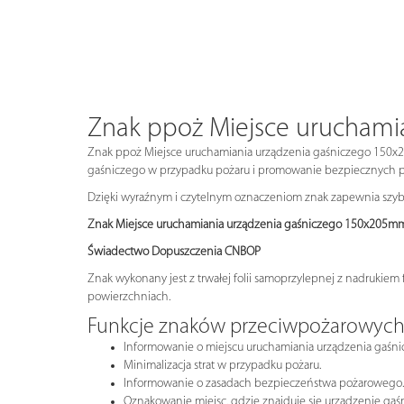
Znak ppoż Miejsce uruchami
Znak ppoż Miejsce uruchamiania urządzenia gaśniczego 150x205
gaśniczego w przypadku pożaru i promowanie bezpiecznych pr
Dzięki wyraźnym i czytelnym oznaczeniom znak zapewnia szybki
Znak Miejsce uruchamiania urządzenia gaśniczego 150x205mm 
Świadectwo Dopuszczenia CNBOP
Znak wykonany jest z trwałej folii samoprzylepnej z nadrukie
powierzchniach.
Funkcje znaków przeciwpożarowyc
Informowanie o miejscu uruchamiania urządzenia gaśni
Minimalizacja strat w przypadku pożaru.
Informowanie o zasadach bezpieczeństwa pożarowego.
Oznakowanie miejsc, gdzie znajduje się urządzenie gaśn