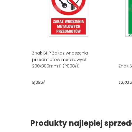
Znak BHP Zakaz wnoszenia
przedmiotów metalowych
200x300mm P (P008/1)
Znak S
9,29 zł
12,02 z
Produkty najlepiej sprz