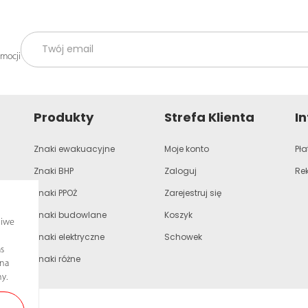
omocji
Produkty
Strefa Klienta
I
Znaki ewakuacyjne
Moje konto
Pła
Znaki BHP
Zaloguj
Re
Znaki PPOŻ
Zarejestruj się
Znaki budowlane
Koszyk
liwe
Znaki elektryczne
Schowek
s
Znaki różne
ona
y.