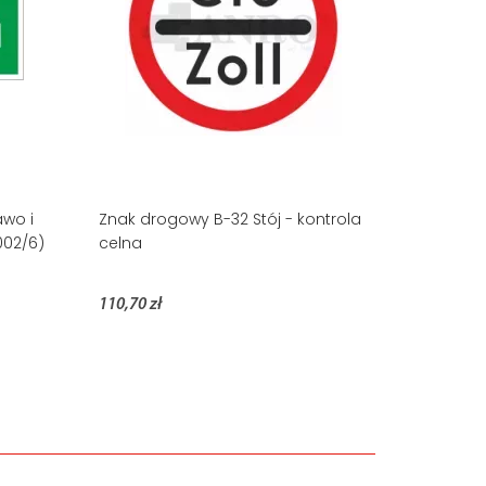
awo i
Znak drogowy B-32 Stój - kontrola
002/6)
celna
110,70 zł