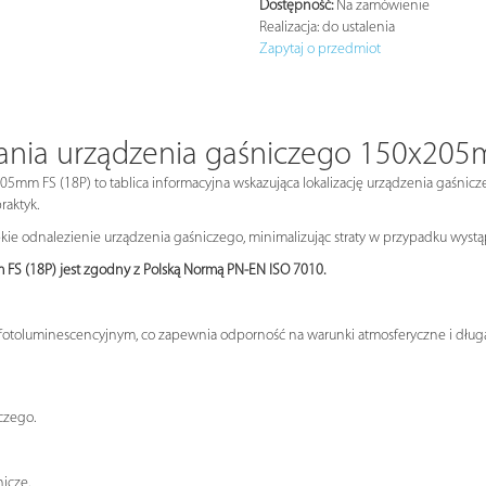
Dostępność:
Na zamówienie
Realizacja:
do ustalenia
Zapytaj o przedmiot
ania urządzenia gaśniczego 150x205
mm FS (18P) to tablica informacyjna wskazująca lokalizację urządzenia gaśnicz
aktyk.
e odnalezienie urządzenia gaśniczego, minimalizując straty w przypadku wystą
FS (18P) jest zgodny z Polską Normą PN-EN ISO 7010.
m fotoluminescencyjnym, co zapewnia odporność na warunki atmosferyczne i długą
h
czego.
icze.