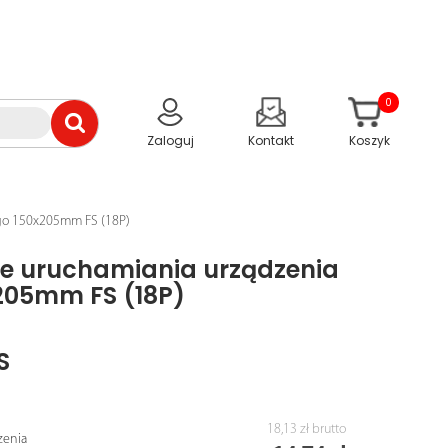
0
Zaloguj
Kontakt
Koszyk
ego 150x205mm FS (18P)
ce uruchamiania urządzenia
205mm FS (18P)
S
18,13 zł
brutto
zenia