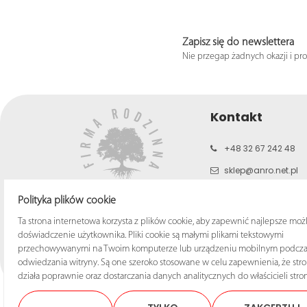
Zapisz się do newslettera
Nie przegap żadnych okazji i pr
Kontakt
+48 32 67 242 48
sklep@anro.net.pl
b2c.anro.net.pl
Polityka plików cookie
www.anro.net.pl
Ta strona internetowa korzysta z plików cookie, aby zapewnić najlepsze moż
doświadczenie użytkownika. Pliki cookie są małymi plikami tekstowymi
przechowywanymi na Twoim komputerze lub urządzeniu mobilnym podcza
odwiedzania witryny. Są one szeroko stosowane w celu zapewnienia, że str
działa poprawnie oraz dostarczania danych analitycznych do właścicieli stron