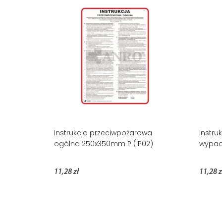
Instrukcja przeciwpożarowa
Instru
ogólna 250x350mm P (IP02)
wypad
11,28 zł
11,28 z