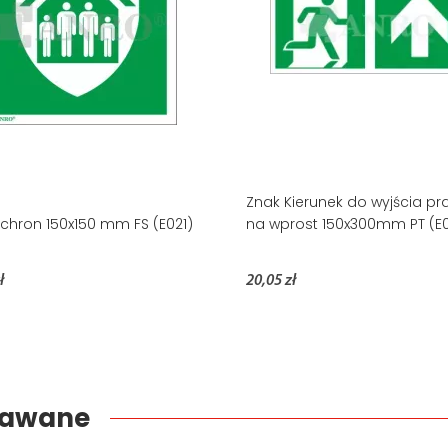
Znak Kierunek do wyjścia pr
chron 150x150 mm FS (E021)
na wprost 150x300mm PT (E
ł
20,05 zł
edawane