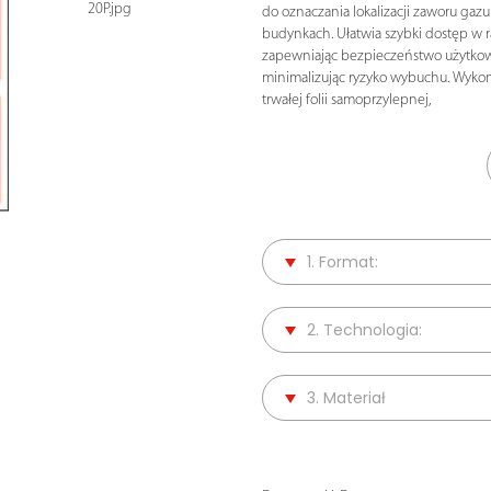
20P.jpg
do oznaczania lokalizacji zaworu gaz
budynkach. Ułatwia szybki dostęp w ra
zapewniając bezpieczeństwo użytko
minimalizując ryzyko wybuchu. Wyko
trwałej folii samoprzylepnej,
1. Format:
2. Technologia:
3. Materiał