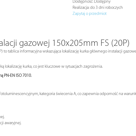
Dostępność:
Dostępny
Realizacja:
do 3 dni roboczych
Zapytaj o przedmiot
alacji gazowej 150x205mm FS (20P)
to tablica informacyjna wskazująca lokalizację kurka głównego instalacji gazow
lokalizację kurka, co jest kluczowe w sytuacjach zagrożenia.
rmą PN-EN ISO 7010.
 fotoluminescencyjnym, kategoria świecenia A, co zapewnia odporność na warunki 
h
ej.
ji awaryjnej.