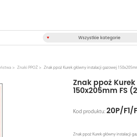
Wszystkie kategorie
eństwa
Znaki PPOŻ
Znak ppoż Kurek główny instalacji gazowej 150x205m
Znak ppoż Kurek 
150x205mm FS (
20P/F1/
Kod produktu:
Znak ppoż Kurek główny instalacji ga