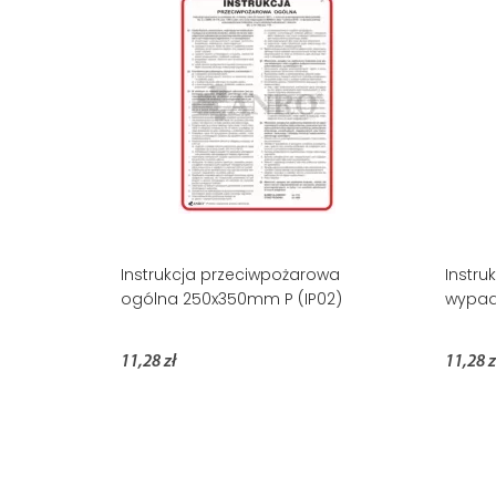
Instrukcja przeciwpożarowa
Instru
ogólna 250x350mm P (IP02)
wypad
11,28 zł
11,28 z