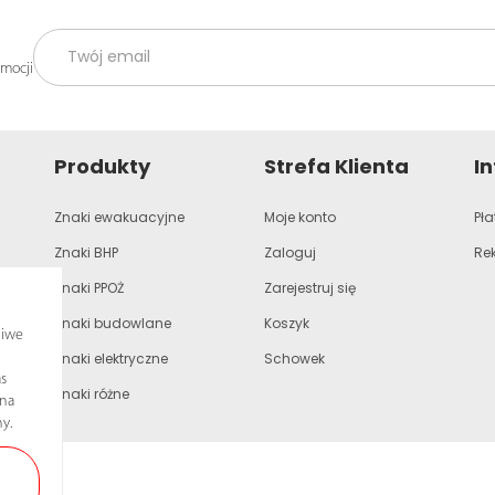
omocji
Produkty
Strefa Klienta
I
Znaki ewakuacyjne
Moje konto
Pła
Znaki BHP
Zaloguj
Re
Znaki PPOŻ
Zarejestruj się
Znaki budowlane
Koszyk
liwe
Znaki elektryczne
Schowek
s
Znaki różne
ona
y.