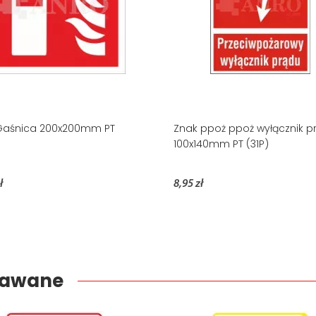
Gaśnica 200x200mm PT
Znak ppoż ppoż wyłącznik p
100x140mm PT (31P)
ł
8,95 zł
edawane