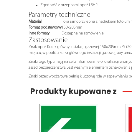
Zgodność z przepisami ppoż i BHP.
Parametry techniczne
Materiał
Folia samoprzylepna z nadrukiem fotolumin
Format podstawowy
150x205mm
Inne formaty
Dostępne na zamówienie
Zastosowanie
Znak ppoż Kurek główny instalacji gazowej 150x205mm FS (20P
miejscu, w pobliżu kurka głównego instalacji gazowej, aby umożl
Znaki tego typu mają na celu informowanie o lokalizacji ważny
zasad bezpieczeństwa. Jest ważnym elementem oznakowania pr
Znaki przeciwpożarowe pełnią kluczową rolę w zapewnianiu be
Produkty kupowane z