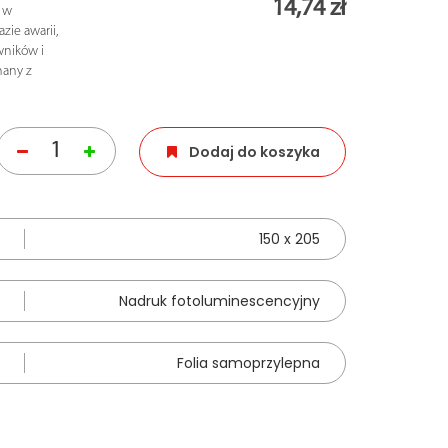
14,74 zł
u w
zie awarii,
wników i
nany z
Dodaj do koszyka
150 x 205
Nadruk fotoluminescencyjny
Folia samoprzylepna