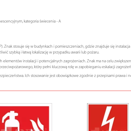
escencyjnym, kategoria świecenia - A
). Znak stosuje się w budynkach i pomieszczeniach, gdzie znajduje się instal
iwić szybką i łatwą lokalizację w przypadku awarii lub pożaru.
ch elementów instalacji i potencjalnych zagrożeniach. Znak ma na celu zwiększe
zeciwpożarowego, który pełni kluczową rolę w zapobieganiu eskalacji zagroże
zpieczeństwa. Ich stosowanie jest obowiązkowe zgodnie z przepisami prawa i 