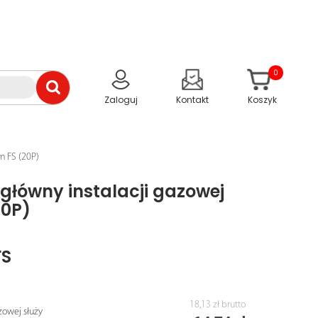
0
Zaloguj
Kontakt
Koszyk
m FS (20P)
główny instalacji gazowej
20P)
FS
18,13 zł
brutto
zowej służy