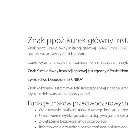
Znak ppoż Kurek główny inst
Znak ppoż Kurek główny instalacji gazowej 150x205mm FS (20P) 
gazu w sytuacji awaryjnej lub pożaru.
Dzięki wyraźnym i czytelnym oznaczeniom znak zapewnia szybką 
Znak Kurek główny instalacji gazowej jest zgodny z Polską No
Świadectwo Dopuszczenia CNBOP
Znak wykonany jest z trwałej folii samoprzylepnej z nadrukiem
szybka dzięki warstwie samoprzylepnej.
Funkcje znaków przeciwpożarowyc
Oznakowanie lokalizacji kurka głównego instalacji gazow
Umożliwienie szybkiego odcięcia dopływu gazu w sytuac
Zwiększenie bezpieczeństwa pożarowego.
Informowanie o zasadach bezpieczeństwa pożarowego.