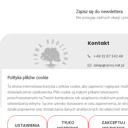
Zapisz się do newslettera
Nie przegap żadnych okazji i pr
Kontakt
+48 32 67 242 48
sklep@anro.net.pl
b2c.anro.net.pl
Polityka plików cookie
www.anro.net.pl
Ta strona internetowa korzysta z plików cookie, aby zapewnić najlepsze moż
doświadczenie użytkownika. Pliki cookie są małymi plikami tekstowymi
przechowywanymi na Twoim komputerze lub urządzeniu mobilnym podcza
odwiedzania witryny. Są one szeroko stosowane w celu zapewnienia, że str
działa poprawnie oraz dostarczania danych analitycznych do właścicieli stron
TYLKO
ZAKCEPTUJ
USTAWIENIA