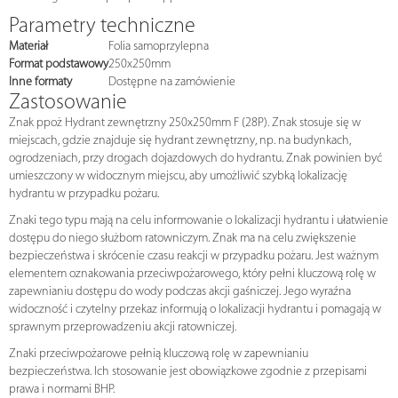
Parametry techniczne
Materiał
Folia samoprzylepna
Format podstawowy
250x250mm
Inne formaty
Dostępne na zamówienie
Zastosowanie
Znak ppoż Hydrant zewnętrzny 250x250mm F (28P). Znak stosuje się w
miejscach, gdzie znajduje się hydrant zewnętrzny, np. na budynkach,
ogrodzeniach, przy drogach dojazdowych do hydrantu. Znak powinien być
umieszczony w widocznym miejscu, aby umożliwić szybką lokalizację
hydrantu w przypadku pożaru.
Znaki tego typu mają na celu informowanie o lokalizacji hydrantu i ułatwienie
dostępu do niego służbom ratowniczym. Znak ma na celu zwiększenie
bezpieczeństwa i skrócenie czasu reakcji w przypadku pożaru. Jest ważnym
elementem oznakowania przeciwpożarowego, który pełni kluczową rolę w
zapewnianiu dostępu do wody podczas akcji gaśniczej. Jego wyraźna
widoczność i czytelny przekaz informują o lokalizacji hydrantu i pomagają w
sprawnym przeprowadzeniu akcji ratowniczej.
Znaki przeciwpożarowe pełnią kluczową rolę w zapewnianiu
bezpieczeństwa. Ich stosowanie jest obowiązkowe zgodnie z przepisami
prawa i normami BHP.