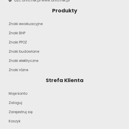
b2c.anro.net.pl
www.anro.net.pl
Produkty
Znaki ewakuacyjne
Znaki BHP
Znaki PPOŻ
Znaki budowlane
Znaki elektryczne
Znaki różne
Strefa Klienta
Moje konto
Zaloguj
Zarejestruj się
Koszyk