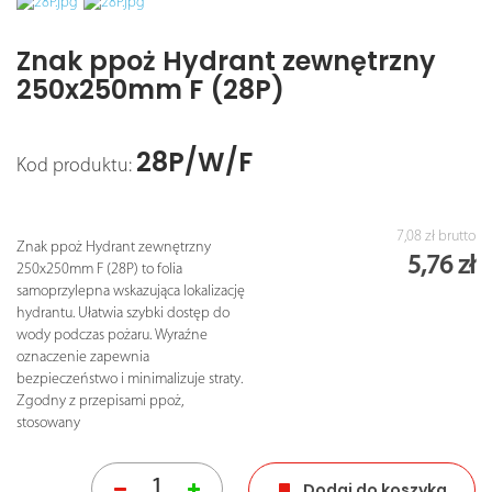
Znak ppoż Hydrant zewnętrzny
250x250mm F (28P)
28P/W/F
Kod produktu:
7,08 zł
brutto
Znak ppoż Hydrant zewnętrzny
5,76 zł
250x250mm F (28P) to folia
samoprzylepna wskazująca lokalizację
hydrantu. Ułatwia szybki dostęp do
wody podczas pożaru. Wyraźne
oznaczenie zapewnia
bezpieczeństwo i minimalizuje straty.
Zgodny z przepisami ppoż,
stosowany
Dodaj do koszyka