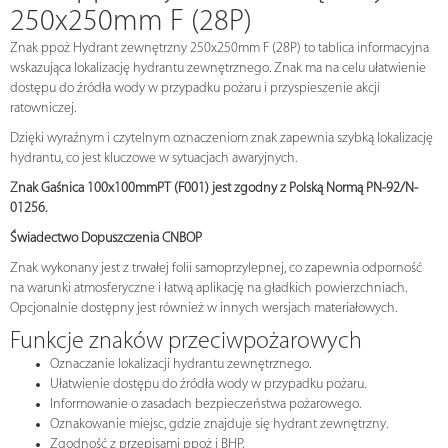
250x250mm F (28P)
Znak ppoż Hydrant zewnętrzny 250x250mm F (28P) to tablica informacyjna
wskazująca lokalizację hydrantu zewnętrznego. Znak ma na celu ułatwienie
dostępu do źródła wody w przypadku pożaru i przyspieszenie akcji
ratowniczej.
Dzięki wyraźnym i czytelnym oznaczeniom znak zapewnia szybką lokalizację
hydrantu, co jest kluczowe w sytuacjach awaryjnych.
Znak Gaśnica 100x100mmPT (F001) jest zgodny z Polską Normą PN-92/N-
01256.
Świadectwo Dopuszczenia CNBOP
Znak wykonany jest z trwałej folii samoprzylepnej, co zapewnia odporność
na warunki atmosferyczne i łatwą aplikację na gładkich powierzchniach.
Opcjonalnie dostępny jest również w innych wersjach materiałowych.
Funkcje znaków przeciwpożarowych
Oznaczanie lokalizacji hydrantu zewnętrznego.
Ułatwienie dostępu do źródła wody w przypadku pożaru.
Informowanie o zasadach bezpieczeństwa pożarowego.
Oznakowanie miejsc, gdzie znajduje się hydrant zewnętrzny.
Zgodność z przepisami ppoż i BHP.