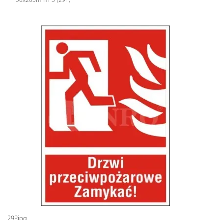
150x205mm PS (29P)
29P.jpg