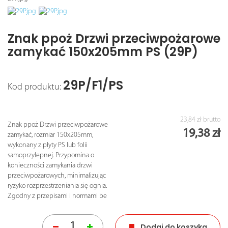
Znak ppoż Drzwi przeciwpożarowe
zamykać 150x205mm PS (29P)
29P/F1/PS
Kod produktu:
23,84 zł
brutto
Znak ppoż Drzwi przeciwpożarowe
19,38 zł
zamykać, rozmiar 150x205mm,
wykonany z płyty PS lub folii
samoprzylepnej. Przypomina o
konieczności zamykania drzwi
przeciwpożarowych, minimalizując
ryzyko rozprzestrzeniania się ognia.
Zgodny z przepisami i normami be
Dodaj do koszyka