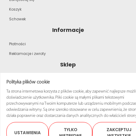
Koszyk
Schowek
Informacje
Płatności
Reklamacje i zwroty
Sklep
Strona główna
Polityka plików cookie
Katalog produktów
Ta strona internetowa korzysta z plików cookie, aby zapewnić najlepsze możl
doświadczenie użytkownika. Pliki cookie są małymi plikami tekstowymi
Regulamin zakupów
przechowywanymi na Twoim komputerze lub urządzeniu mobilnym podcza
odwiedzania witryny. Są one szeroko stosowane w celu zapewnienia, że stro
działa poprawnie oraz dostarczania danych analitycznych do właścicieli stron
TYLKO
ZAKCEPTUJ
USTAWIENIA
© 2025 Sklep ANRO Wszelkie prawa zastrzeżone
NIEZBĘDNE
WSZYSTKIE