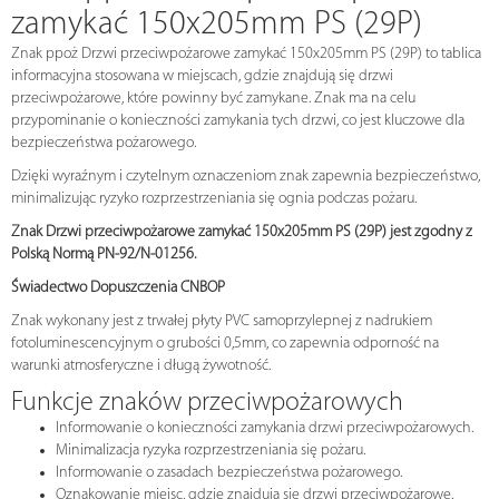
zamykać 150x205mm PS (29P)
Znak ppoż Drzwi przeciwpożarowe zamykać 150x205mm PS (29P) to tablica
informacyjna stosowana w miejscach, gdzie znajdują się drzwi
przeciwpożarowe, które powinny być zamykane. Znak ma na celu
przypominanie o konieczności zamykania tych drzwi, co jest kluczowe dla
bezpieczeństwa pożarowego.
Dzięki wyraźnym i czytelnym oznaczeniom znak zapewnia bezpieczeństwo,
minimalizując ryzyko rozprzestrzeniania się ognia podczas pożaru.
Znak Drzwi przeciwpożarowe zamykać 150x205mm PS (29P) jest zgodny z
Polską Normą PN-92/N-01256.
Świadectwo Dopuszczenia CNBOP
Znak wykonany jest z trwałej płyty PVC samoprzylepnej z nadrukiem
fotoluminescencyjnym o grubości 0,5mm, co zapewnia odporność na
warunki atmosferyczne i długą żywotność.
Funkcje znaków przeciwpożarowych
Informowanie o konieczności zamykania drzwi przeciwpożarowych.
Minimalizacja ryzyka rozprzestrzeniania się pożaru.
Informowanie o zasadach bezpieczeństwa pożarowego.
Oznakowanie miejsc, gdzie znajdują się drzwi przeciwpożarowe.