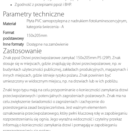
Zgodność z przepisami ppoż i BHP.
Parametry techniczne
Płyta PVC samoprzylepna z nadrukiem fotoluminescencyjnym,
Materiał
kategoria świecenia - A
Format
150x205mm
podstawowy
Inne formaty
Dostępne na zamówienie
Zastosowanie
Znak ppoż Drzwi przeciwpożarowe zamykać 150x205mm PS (29P). Znak
stosuje się w miejscach, gdzie znajdują się drzwi przeciwpożarowe, np. w
budynkach użyteczności publicznej, zakładach produkcyjnych, magazynach i
innych miejscach, gdzie istnieje ryzyko pożaru. Znak powinien być
umieszczony w widocznym miejscu, np. na drzwiach lub w ich pobliżu.
Znaki tego typu mają na celu przypominanie o konieczności zamykania drzwi
przeciwpożarowych i potencjalnych zagrożeniach pożarowych. Znak ma na
celu zwiększenie świadomości o zagrożeniach i zachęcenie do
przestrzegania zasad bezpieczeństwa. Jest ważnym elementem
oznakowania przeciwpożarowego, który pełni kluczową rolę w zapobieganiu
rozprzestrzenianiu się ognia. Jego wyraźna widoczność i czytelny przekaz
informują o konieczności zamykania drzwi i pomagają w zapobieganiu