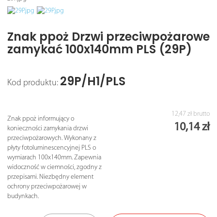
Znak ppoż Drzwi przeciwpożarowe
zamykać 100x140mm PLS (29P)
29P/H1/PLS
Kod produktu:
12,47 zł
brutto
Znak ppoż informujący o
10,14 zł
konieczności zamykania drzwi
przeciwpożarowych. Wykonany z
płyty fotoluminescencyjnej PLS o
wymiarach 100x140mm. Zapewnia
widoczność w ciemności, zgodny z
przepisami. Niezbędny element
ochrony przeciwpożarowej w
budynkach.