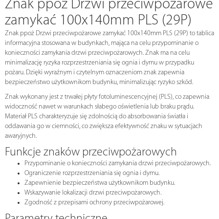
Znak ppoż Drzwi przeciwpożarowe
zamykać 100x140mm PLS (29P)
Znak ppoż Drzwi przeciwpożarowe zamykać 100x140mm PLS (29P) to tablica
informacyjna stosowana w budynkach, mająca na celu przypominanie o
konieczności zamykania drzwi przeciwpożarowych. Znak ma na celu
minimalizację ryzyka rozprzestrzeniania się ognia i dymu w przypadku
pożaru. Dzięki wyraźnym i czytelnym oznaczeniom znak zapewnia
bezpieczeństwo użytkownikom budynku, minimalizując ryzyko szkód.
Znak wykonany jest z trwałej płyty fotoluminescencyjnej (PLS), co zapewnia
widoczność nawet w warunkach słabego oświetlenia lub braku prądu.
Materiał PLS charakteryzuje się zdolnością do absorbowania światła i
oddawania go w ciemności, co zwiększa efektywność znaku w sytuacjach
awaryjnych.
Funkcje znaków przeciwpożarowych
Przypominanie o konieczności zamykania drzwi przeciwpożarowych.
Ograniczenie rozprzestrzeniania się ognia i dymu.
Zapewnienie bezpieczeństwa użytkownikom budynku.
Wskazywanie lokalizacji drzwi przeciwpożarowych.
Zgodność z przepisami ochrony przeciwpożarowej.