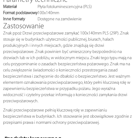
Parametry techniczne
Materiał
Płyta fotoluminescencyjna (PLS)
Format podstawowy
100x140mm
Inne formaty
Dostępne na zamówienie
Zastosowanie
Znak ppoż Drzwi przeciwpożarowe zamykać 100x140mm PLS (29P). Znak
stosuje się w budynkach użyteczności publicznej, biurach, halach
produkcyjnych i innych miejscach, gdzie znajdują się drzwi
przeciwpożarowe. Znak powinien być umieszczony bezpośrednio na
drzwiach lub w ich pobliżu, w widocznym miejscu. Znaki tego typu mają na
celu przypominanie o zasadach bezpieczeństwa pożarowego. Znak ma na
celu zwiększenie świadomości o konieczności przestrzegania zasad
bezpieczeństwa i zachęcenie do dbałości o bezpieczeństwo. Jest ważnym
elementem oznakowania przeciwpożarowego, który pełni kluczową rolę w
zapewnieniu bezpieczeństwa w przypadku pożaru. Jego wyraźna
widoczność i czytelny przekaz informują o konieczności zamykania drzwi
przeciwpożarowych.
Znaki przeciwpożarowe pełnią kluczową rolę w zapewnianiu
bezpieczeństwa w budynkach. Ich stosowanie jest obowiązkowe zgodnie z
przepisami prawa i normami ochrony przeciwpożarowej.