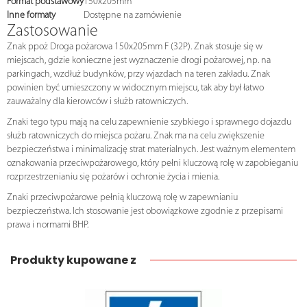
Format podstawowy
150x205mm
Inne formaty
Dostępne na zamówienie
Zastosowanie
Znak ppoż Droga pożarowa 150x205mm F (32P). Znak stosuje się w
miejscach, gdzie konieczne jest wyznaczenie drogi pożarowej, np. na
parkingach, wzdłuż budynków, przy wjazdach na teren zakładu. Znak
powinien być umieszczony w widocznym miejscu, tak aby był łatwo
zauważalny dla kierowców i służb ratowniczych.
Znaki tego typu mają na celu zapewnienie szybkiego i sprawnego dojazdu
służb ratowniczych do miejsca pożaru. Znak ma na celu zwiększenie
bezpieczeństwa i minimalizację strat materialnych. Jest ważnym elementem
oznakowania przeciwpożarowego, który pełni kluczową rolę w zapobieganiu
rozprzestrzenianiu się pożarów i ochronie życia i mienia.
Znaki przeciwpożarowe pełnią kluczową rolę w zapewnianiu
bezpieczeństwa. Ich stosowanie jest obowiązkowe zgodnie z przepisami
prawa i normami BHP.
Produkty kupowane z