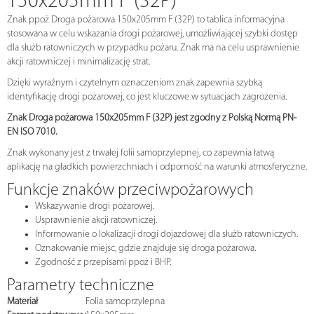
150x205mm F (32P)
Znak ppoż Droga pożarowa 150x205mm F (32P) to tablica informacyjna
stosowana w celu wskazania drogi pożarowej, umożliwiającej szybki dostęp
dla służb ratowniczych w przypadku pożaru. Znak ma na celu usprawnienie
akcji ratowniczej i minimalizację strat.
Dzięki wyraźnym i czytelnym oznaczeniom znak zapewnia szybką
identyfikację drogi pożarowej, co jest kluczowe w sytuacjach zagrożenia.
Znak Droga pożarowa 150x205mm F (32P) jest zgodny z Polską Normą PN-
EN ISO 7010.
Znak wykonany jest z trwałej folii samoprzylepnej, co zapewnia łatwą
aplikację na gładkich powierzchniach i odporność na warunki atmosferyczne.
Funkcje znaków przeciwpożarowych
Wskazywanie drogi pożarowej.
Usprawnienie akcji ratowniczej.
Informowanie o lokalizacji drogi dojazdowej dla służb ratowniczych.
Oznakowanie miejsc, gdzie znajduje się droga pożarowa.
Zgodność z przepisami ppoż i BHP.
Parametry techniczne
Materiał
Folia samoprzylepna