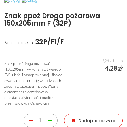
Znak ppoż Droga pożarowa
150x205mm F (32P)
32P/F1/F
Kod produktu:
5,26 zł
brutto
Znak ppoż "Droga pożarowa"
4,28 zł
(150x205mm) wykonany z trwałego
PVC lub folii samoprzylepnej. Ułatwia
ewakuację i orientację w budynkach,
zgodny z przepisami ppoż. Ważny
element bezpieczeństwa w
obiektach użyteczności publicznej i
przemysłowych. Oznakowan
Dodaj do koszyka