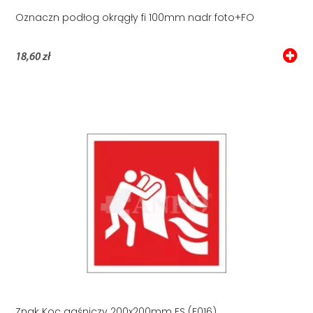
Oznaczn podłog okrągły fi 100mm nadr foto+FO
18,60 zł
Znak Koc gaśniczy 200x200mm FS (F016)