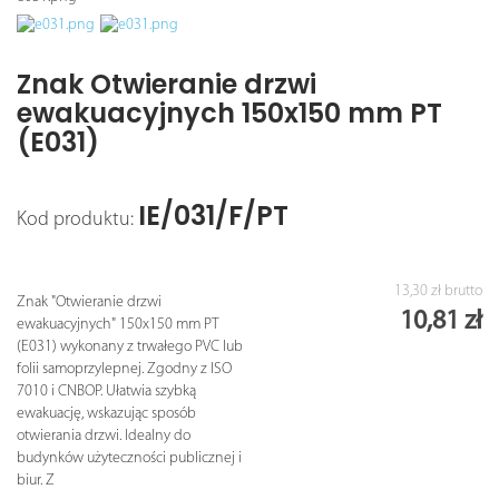
Znak Otwieranie drzwi
ewakuacyjnych 150x150 mm PT
(E031)
IE/031/F/PT
Kod produktu:
13,30 zł
brutto
Znak "Otwieranie drzwi
10,81 zł
ewakuacyjnych" 150x150 mm PT
(E031) wykonany z trwałego PVC lub
folii samoprzylepnej. Zgodny z ISO
7010 i CNBOP. Ułatwia szybką
ewakuację, wskazując sposób
otwierania drzwi. Idealny do
budynków użyteczności publicznej i
biur. Z