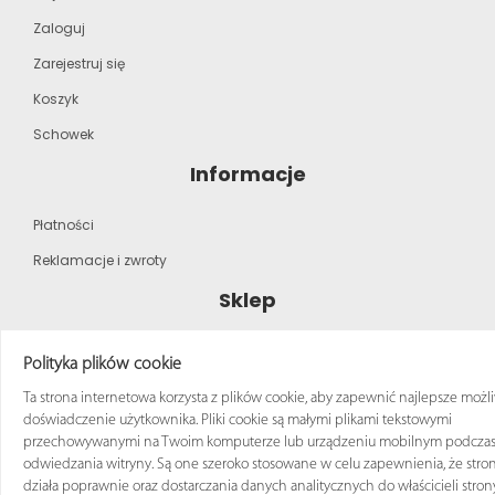
Zaloguj
Zarejestruj się
Koszyk
Schowek
Informacje
Płatności
Reklamacje i zwroty
Sklep
Strona główna
Polityka plików cookie
Katalog produktów
Ta strona internetowa korzysta z plików cookie, aby zapewnić najlepsze możl
doświadczenie użytkownika. Pliki cookie są małymi plikami tekstowymi
Regulamin zakupów
przechowywanymi na Twoim komputerze lub urządzeniu mobilnym podcza
odwiedzania witryny. Są one szeroko stosowane w celu zapewnienia, że stro
działa poprawnie oraz dostarczania danych analitycznych do właścicieli stron