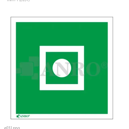
mm PT (E031)
e031.png