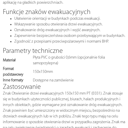
aplikację na gładkich powierzchniach.
Funkcje znaków ewakuacyjnych
Ułatwienie orientacji w budynkach podczas ewakuacji.
Wskazywanie sposobu otwierania drzwi ewakuacyjnych.
Oznakowanie dróg ewakuacyjnych i wyjść awaryjnych.
Zapewnienie bezpieczeństwa osobom przebywającym w budynkach.
Zgodność z przepisami przeciwpożarowymi i normami BHP.
Parametry techniczne
Płyta PVC o grubości 0,6mm (opcjonalnie folia
Materiał
samoprzylepna)
Format
150x150mm
podstawowy
Inne formaty
Dostępne na zamówienie
Zastosowanie
Znak Otwieranie drzwi ewakuacyjnych 150x150 mm PT (E031). Znak stosuje
się w budynkach użyteczności publicznej, biurach, halach produkcyjnych i
innych obiektach, gdzie wymagane jest oznakowanie dróg ewakuacyjnych.
Znak powinien być umieszczony w widocznym miejscu, bezpośrednio na
drzwiach ewakuacyjnych lub w ich pobliżu. Znaki tego typu mają na celu
informowanie o sposobie otwierania drzwi w przypadku zagrożenia. Znak ma
na celu zwiększenie świadomości o zasadach ewakuacji i zachęcenie do