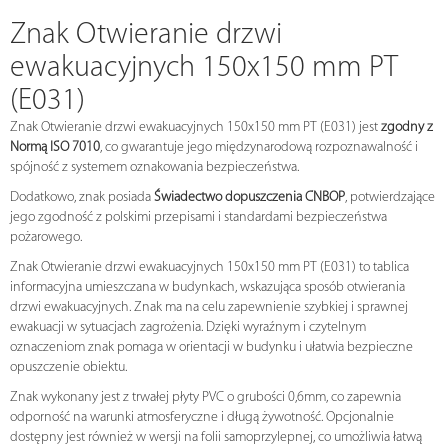
Znak Otwieranie drzwi
ewakuacyjnych 150x150 mm PT
(E031)
Znak Otwieranie drzwi ewakuacyjnych 150x150 mm PT (E031) jest
zgodny z
Normą ISO 7010
, co gwarantuje jego międzynarodową rozpoznawalność i
spójność z systemem oznakowania bezpieczeństwa.
Dodatkowo, znak posiada
Świadectwo dopuszczenia CNBOP
, potwierdzające
jego zgodność z polskimi przepisami i standardami bezpieczeństwa
pożarowego.
Znak Otwieranie drzwi ewakuacyjnych 150x150 mm PT (E031) to tablica
informacyjna umieszczana w budynkach, wskazująca sposób otwierania
drzwi ewakuacyjnych. Znak ma na celu zapewnienie szybkiej i sprawnej
ewakuacji w sytuacjach zagrożenia. Dzięki wyraźnym i czytelnym
oznaczeniom znak pomaga w orientacji w budynku i ułatwia bezpieczne
opuszczenie obiektu.
Znak wykonany jest z trwałej płyty PVC o grubości 0,6mm, co zapewnia
odporność na warunki atmosferyczne i długą żywotność. Opcjonalnie
dostępny jest również w wersji na folii samoprzylepnej, co umożliwia łatwą