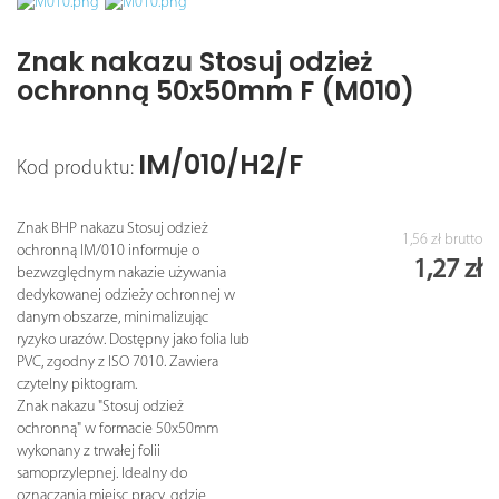
Znak nakazu Stosuj odzież
ochronną 50x50mm F (M010)
IM/010/H2/F
Kod produktu:
Znak BHP nakazu Stosuj odzież
1,56 zł
brutto
ochronną IM/010 informuje o
1,27 zł
bezwzględnym nakazie używania
dedykowanej odzieży ochronnej w
danym obszarze, minimalizując
ryzyko urazów. Dostępny jako folia lub
PVC, zgodny z ISO 7010. Zawiera
czytelny piktogram.
Znak nakazu "Stosuj odzież
ochronną" w formacie 50x50mm
wykonany z trwałej folii
samoprzylepnej. Idealny do
oznaczania miejsc pracy, gdzie