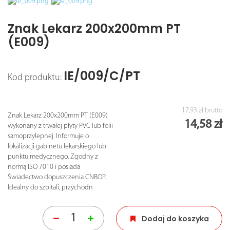
Znak Lekarz 200x200mm PT
(E009)
IE/009/C/PT
Kod produktu:
17,93 zł
brutto
Znak Lekarz 200x200mm PT (E009)
14,58 zł
wykonany z trwałej płyty PVC lub folii
samoprzylepnej. Informuje o
lokalizacji gabinetu lekarskiego lub
punktu medycznego. Zgodny z
normą ISO 7010 i posiada
Świadectwo dopuszczenia CNBOP.
Idealny do szpitali, przychodn
Dodaj do koszyka