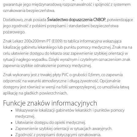
gwarantuje jego międzynarodową rozpoznawalność i spójność z systemem
oznakowania bezpieczeństwa.
Dodatkowo, znak posiada
Świadectwo dopuszczenia CNBOP
, potwierdzające
jego zgodność z polskimi przepisami i standardami bezpieczeństwa
pożarowego.
Znak Lekarz 200x200mm PT (E009) to tablica informacyjna wskazująca
lokalizację gabinetu lekarskiego lub punktu pomocy medycznej. Znak ma na
celu ułatwienie dostępu do lekarza oraz zapewnienie szybkiej orientacji w
sytuacji nagłego wypadku. Dzięki wyraźnym i czytelnym oznaczeniom znak
zapewnia szybkie odnalezienie pomocy medycznej.
Znak wykonany jest z trwałej płyty PVC o grubości 0,6mm, co zapewnia
odporność na warunki atmosferyczne i długą żywotność. Opcjonalnie
dostępny jest również w wersji na folii samoprzylepnej, co umożliwia łatwą
aplikację na gładkich powierzchniach.
Funkcje znaków informacyjnych
Wskazywanie lokalizacji gabinetów lekarskich i punktów pomocy
medycznej.
Ułatwianie dostępu do opieki medycznej.
Zapewnienie szybkiej orientacji w sytuacjach awaryjnych.
Zgodność z przepisami dotyczącymi oznakowania.