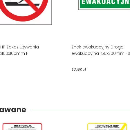
BHP Zakaz używania
Znak ewakuacyjny Droga
erki100x100mm F
ewakuacyjna 150x300mm FS
17,93 zł
edawane