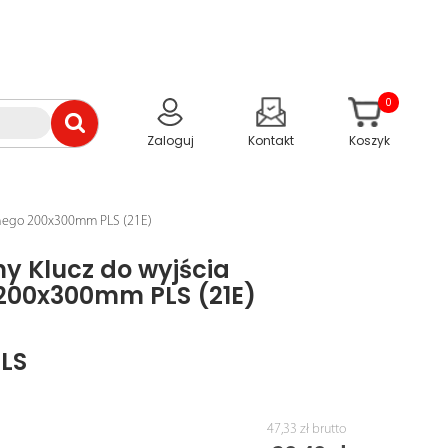
0
Zaloguj
Kontakt
Koszyk
jnego 200x300mm PLS (21E)
y Klucz do wyjścia
200x300mm PLS (21E)
PLS
47,33 zł
brutto