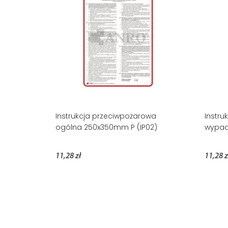
Instrukcja przeciwpożarowa
Instru
ogólna 250x350mm P (IP02)
wypad
11,28 zł
11,28 z