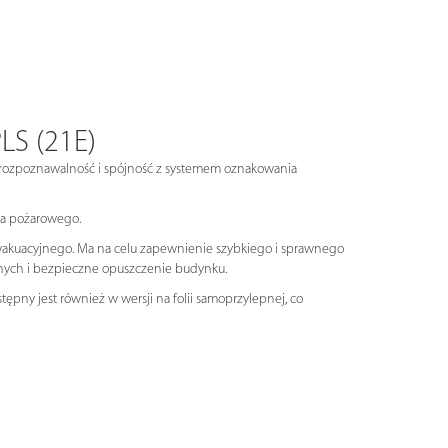
LS (21E)
 rozpoznawalność i spójność z systemem oznakowania
wa pożarowego.
 ewakuacyjnego. Ma na celu zapewnienie szybkiego i sprawnego
yjnych i bezpieczne opuszczenie budynku.
ępny jest również w wersji na folii samoprzylepnej, co