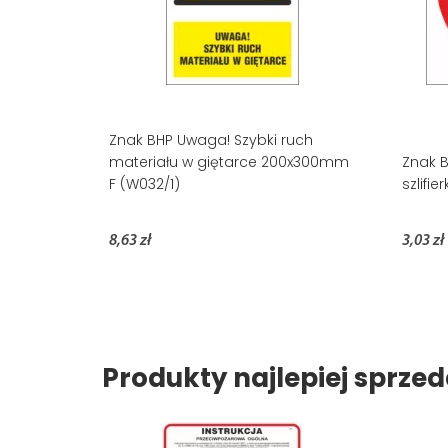
Znak BHP Uwaga! Szybki ruch
materiału w giętarce 200x300mm
Znak 
F (W032/1)
szlifi
8,63 zł
3,03 zł
Produkty najlepiej sprz