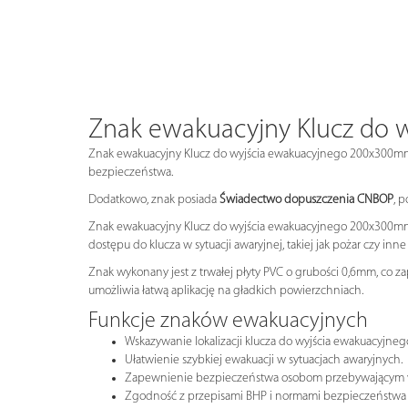
Znak ewakuacyjny Klucz do 
Znak ewakuacyjny Klucz do wyjścia ewakuacyjnego 200x300mm
bezpieczeństwa.
Dodatkowo, znak posiada
Świadectwo dopuszczenia CNBOP
, 
Znak ewakuacyjny Klucz do wyjścia ewakuacyjnego 200x300mm PL
dostępu do klucza w sytuacji awaryjnej, takiej jak pożar czy 
Znak wykonany jest z trwałej płyty PVC o grubości 0,6mm, co z
umożliwia łatwą aplikację na gładkich powierzchniach.
Funkcje znaków ewakuacyjnych
Wskazywanie lokalizacji klucza do wyjścia ewakuacyjneg
Ułatwienie szybkiej ewakuacji w sytuacjach awaryjnych.
Zapewnienie bezpieczeństwa osobom przebywającym 
Zgodność z przepisami BHP i normami bezpieczeństwa