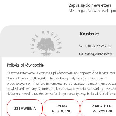
Zapisz się do newslettera
Nie przegap żadnych okazji i pr
Kontakt
+48 32 67 242 48
sklep@anro.net.pl
b2c.anro.net.pl
Polityka plików cookie
www.anro.net.pl
Ta strona internetowa korzysta z plików cookie, aby zapewnić najlepsze moż
doświadczenie użytkownika. Pliki cookie są małymi plikami tekstowymi
przechowywanymi na Twoim komputerze lub urządzeniu mobilnym podcza
odwiedzania witryny. Są one szeroko stosowane w celu zapewnienia, że str
działa poprawnie oraz dostarczania danych analitycznych do właścicieli stron
TYLKO
ZAKCEPTUJ
USTAWIENIA
NIEZBĘDNE
WSZYSTKIE