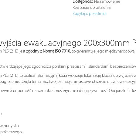
Dostępność:
Na zamówienie
Realizacja:
do ustalenia
Zapytaj o przedmiot
wyjścia ewakuacyjnego 200x300mm P
 PLS (21E) jest
zgodny z Normą ISO 7010
, co gwarantuje jego międzynarodową
potwierdzające jego zgodność z polskimi przepisami i standardami bezpieczeńst
S (21E) to tablica informacyjna, która wskazuje lokalizację klucza do wyjścia
inne zagrożenie. Dzięki temu możliwe jest natychmiastowe otwarcie drzwi ewakuac
apewnia odporność na warunki atmosferyczne i długą żywotność. Opcjonalnie dost
o.
w budynku.
 pożarowego.