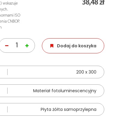
38,48 zł
) wskazuje
nych.
normami ISO
enia CNBOP.
ch
Dodaj do koszyka
200 x 300
Materiał fotoluminescencyjny
Płyta żółta samoprzylepna