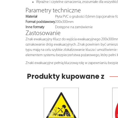
Wyraźne i czytelne oznaczenia, zrozumiałe dla wszystkic
Parametry techniczne
Materiał
Płyta PVC o grubości 0,6mm (opcjonalnie f
Format podstawowy
200x300mm
Inne formaty
Dostępne na zamówienie
Zastosowanie
Znak ewakuacyjny Klucz do wyjścia ewakuacyjnego 200x300mm PL
oznakowanie dróg ewakuacyjnych. Znak powinien być umieszcz
typu mają na celu szybkie zlokalizowanie klucza i umożliwieni
elementem systemu bezpieczeństwa pożarowego, który pełni 
Znaki ewakuacyjne pełnią kluczową rolę w zapewnianiu bezpi
Produkty kupowane z