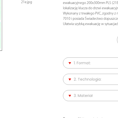
21e.jpg
ewakuacyjnego 200x300mm PLS (21E
lokalizację klucza do drzwi ewakuacyj
Wykonany z trwałego PVC, zgodny z 
7010 i posiada Świadectwo dopuszcz
Ułatwia szybką ewakuację w sytuacja
1. Format:
2. Technologia:
3. Materiał