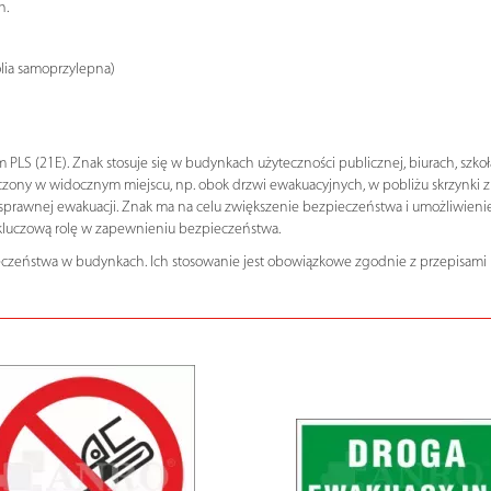
h.
olia samoprzylepna)
S (21E). Znak stosuje się w budynkach użyteczności publicznej, biurach, szkoła
ony w widocznym miejscu, np. obok drzwi ewakuacyjnych, w pobliżu skrzynki z
e sprawnej ewakuacji. Znak ma na celu zwiększenie bezpieczeństwa i umożliwienie
kluczową rolę w zapewnieniu bezpieczeństwa.
eczeństwa w budynkach. Ich stosowanie jest obowiązkowe zgodnie z przepisami 