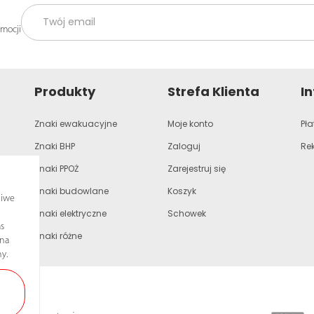
omocji
Produkty
Strefa Klienta
I
Znaki ewakuacyjne
Moje konto
Pła
Znaki BHP
Zaloguj
Re
Znaki PPOŻ
Zarejestruj się
Znaki budowlane
Koszyk
liwe
Znaki elektryczne
Schowek
s
Znaki różne
ona
y.