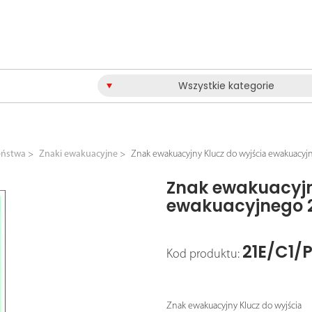
Wszystkie kategorie
eństwa
Znaki ewakuacyjne
Znak ewakuacyjny Klucz do wyjścia ewakuacy
Znak ewakuacyjn
ewakuacyjnego 
21E/C1/
Kod produktu:
Znak ewakuacyjny Klucz do wyjścia