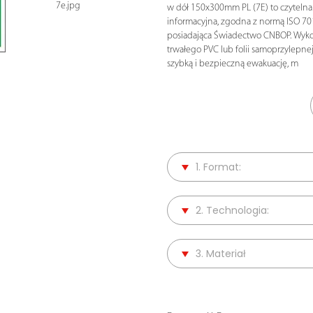
7e.jpg
w dół 150x300mm PL (7E) to czytelna 
informacyjna, zgodna z normą ISO 70
posiadająca Świadectwo CNBOP. Wyk
trwałego PVC lub folii samoprzylepnej
szybką i bezpieczną ewakuację, m
1. Format:
2. Technologia:
3. Materiał