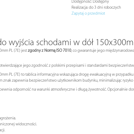
Dostępność:
Dostępny
Realizacja:
do 3 dni roboczych
Zapytaj o przedmiot
do wyjścia schodami w dół 150x300m
0mm PL (7E) jest
zgodny z Normą ISO 7010
, co gwarantuje jego międzynarodow
potwierdzające jego zgodność z polskimi przepisami i standardami bezpieczeńst
m PL (7E) to tablica informacyjna wskazująca drogę ewakuacyjną w przypadku za
m znak zapewnia bezpieczeństwo użytkownikom budynku, minimalizując ryzyko p
apewnia odporność na warunki atmosferyczne i długą żywotność. Opcjonalnie dost
agrożenia.
niczonej widoczności.
cji.