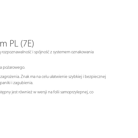
m PL (7E)
ą rozpoznawalność i spójność z systemem oznakowania
wa pożarowego.
grożenia. Znak ma na celu ułatwienie szybkiej i bezpiecznej
aniki i zagubienia.
ępny jest również w wersji na folii samoprzylepnej, co