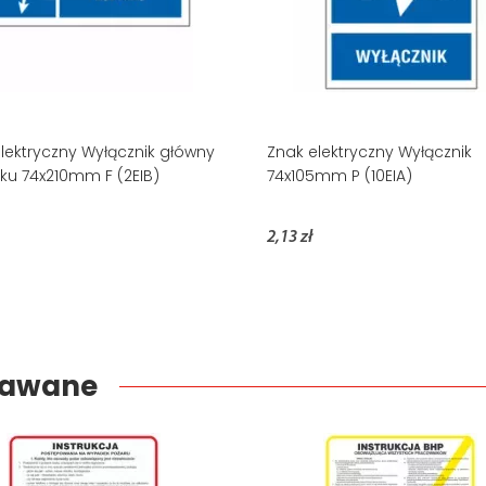
lektryczny Wyłącznik główny
Znak elektryczny Wyłącznik
u 74x210mm F (2EIB)
74x105mm P (10EIA)
2,13 zł
edawane