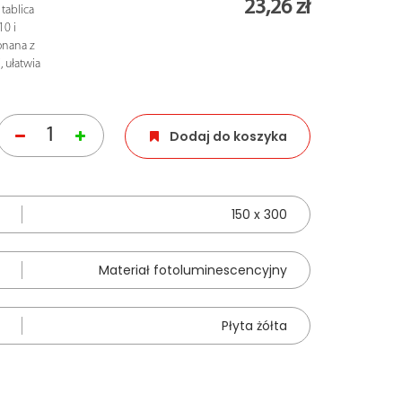
23,26 zł
tablica
10 i
onana z
, ułatwia
Dodaj do koszyka
150 x 300
Materiał fotoluminescencyjny
Płyta żółta