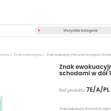
Wszystkie kategorie
eństwa
Znaki ewakuacyjne
Znak ewakuacyjny Kierunek do wyjścia schod
Znak ewakuacyjn
schodami w dół 
7E/A/PL
Kod produktu:
Znak ewakuacyjny Kierunek do wyjśc