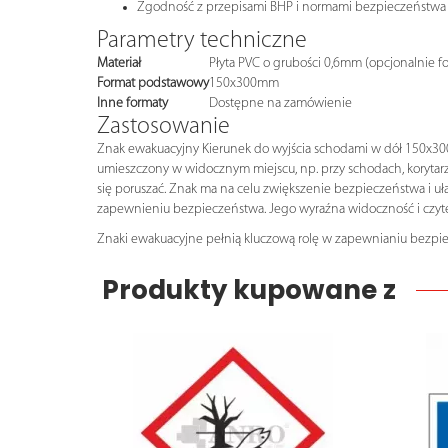
Zgodność z przepisami BHP i normami bezpieczeństwa
Parametry techniczne
Materiał
Płyta PVC o grubości 0,6mm (opcjonalnie f
Format podstawowy
150x300mm
Inne formaty
Dostępne na zamówienie
Zastosowanie
Znak ewakuacyjny Kierunek do wyjścia schodami w dół 150x300
umieszczony w widocznym miejscu, np. przy schodach, korytar
się poruszać. Znak ma na celu zwiększenie bezpieczeństwa i u
zapewnieniu bezpieczeństwa. Jego wyraźna widoczność i czytel
Znaki ewakuacyjne pełnią kluczową rolę w zapewnianiu bezpi
Produkty kupowane z