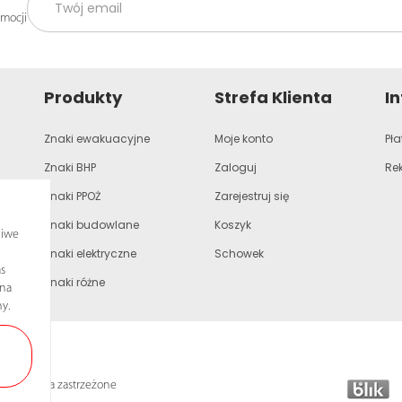
omocji
Produkty
Strefa Klienta
I
Znaki ewakuacyjne
Moje konto
Pła
Znaki BHP
Zaloguj
Re
Znaki PPOŻ
Zarejestruj się
Znaki budowlane
Koszyk
liwe
Znaki elektryczne
Schowek
s
Znaki różne
ona
y.
lkie prawa zastrzeżone