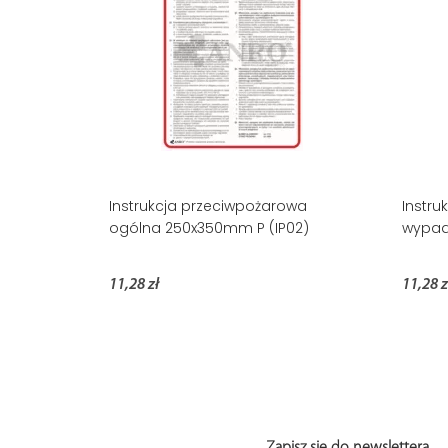
Instrukcja przeciwpożarowa
Instru
ogólna 250x350mm P (IP02)
wypad
11,28 zł
11,28 z
Zapisz się do newslettera