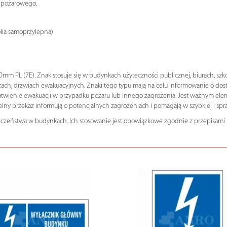
 pożarowego.
olia samoprzylepna)
mm PL (7E). Znak stosuje się w budynkach użyteczności publicznej, biurach, sz
zach, drzwiach ewakuacyjnych. Znaki tego typu mają na celu informowanie o dos
łatwienie ewakuacji w przypadku pożaru lub innego zagrożenia. Jest ważnym el
ny przekaz informują o potencjalnych zagrożeniach i pomagają w szybkiej i spr
eczeństwa w budynkach. Ich stosowanie jest obowiązkowe zgodnie z przepisami 