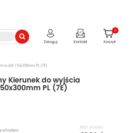
0
Zaloguj
Kontakt
Koszyk
ami w dół 150x300mm PL (7E)
y Kierunek do wyjścia
150x300mm PL (7E)
28,61 zł
brutto
ia schodami