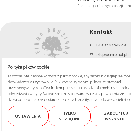
Nie przegap żadnych okazji i pr
Kontakt
+48 32 67 242 48
sklep@anro.net.pl
b2c.anro.net.pl
Polityka plików cookie
www.anro.net.pl
Ta strona internetowa korzysta z plików cookie, aby zapewnić najlepsze moż
doświadczenie użytkownika. Pliki cookie są małymi plikami tekstowymi
przechowywanymi na Twoim komputerze lub urządzeniu mobilnym podcza
odwiedzania witryny. Są one szeroko stosowane w celu zapewnienia, że str
działa poprawnie oraz dostarczania danych analitycznych do właścicieli stron
TYLKO
ZAKCEPTUJ
USTAWIENIA
NIEZBĘDNE
WSZYSTKIE
© 2025 Sklep ANRO Wsze