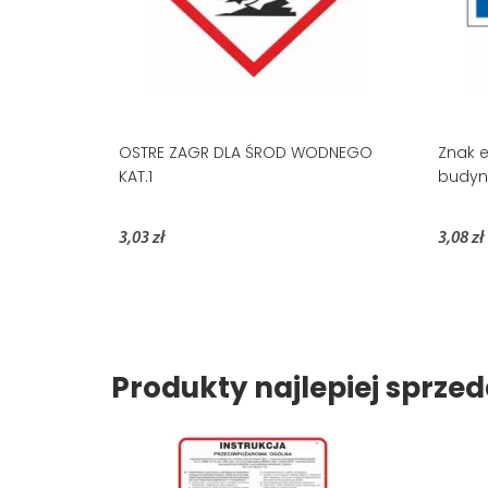
OSTRE ZAGR DLA ŚROD WODNEGO
Znak e
KAT.1
budynk
3,03 zł
3,08 zł
Produkty najlepiej sprz