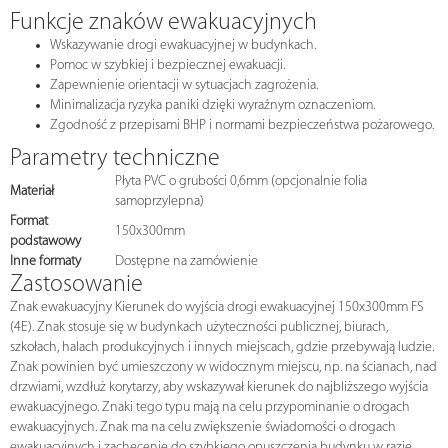
Funkcje znaków ewakuacyjnych
Wskazywanie drogi ewakuacyjnej w budynkach.
Pomoc w szybkiej i bezpiecznej ewakuacji.
Zapewnienie orientacji w sytuacjach zagrożenia.
Minimalizacja ryzyka paniki dzięki wyraźnym oznaczeniom.
Zgodność z przepisami BHP i normami bezpieczeństwa pożarowego.
Parametry techniczne
Płyta PVC o grubości 0,6mm (opcjonalnie folia
Materiał
samoprzylepna)
Format
150x300mm
podstawowy
Inne formaty
Dostępne na zamówienie
Zastosowanie
Znak ewakuacyjny Kierunek do wyjścia drogi ewakuacyjnej 150x300mm FS
(4E). Znak stosuje się w budynkach użyteczności publicznej, biurach,
szkołach, halach produkcyjnych i innych miejscach, gdzie przebywają ludzie.
Znak powinien być umieszczony w widocznym miejscu, np. na ścianach, nad
drzwiami, wzdłuż korytarzy, aby wskazywał kierunek do najbliższego wyjścia
ewakuacyjnego. Znaki tego typu mają na celu przypominanie o drogach
ewakuacyjnych. Znak ma na celu zwiększenie świadomości o drogach
ewakuacyjnych i zachęcenie do szybkiego opuszczenia budynku w razie