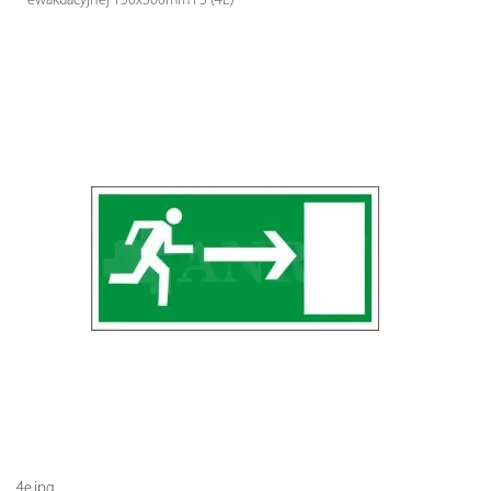
ewakuacyjnej 150x300mm FS (4E)
4e.jpg