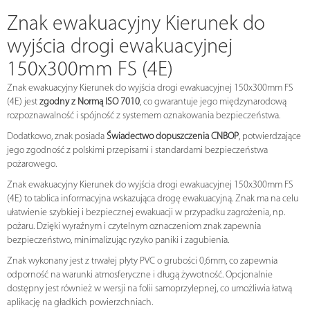
Znak ewakuacyjny Kierunek do
wyjścia drogi ewakuacyjnej
150x300mm FS (4E)
Znak ewakuacyjny Kierunek do wyjścia drogi ewakuacyjnej 150x300mm FS
(4E) jest
zgodny z Normą ISO 7010
, co gwarantuje jego międzynarodową
rozpoznawalność i spójność z systemem oznakowania bezpieczeństwa.
Dodatkowo, znak posiada
Świadectwo dopuszczenia CNBOP
, potwierdzające
jego zgodność z polskimi przepisami i standardami bezpieczeństwa
pożarowego.
Znak ewakuacyjny Kierunek do wyjścia drogi ewakuacyjnej 150x300mm FS
(4E) to tablica informacyjna wskazująca drogę ewakuacyjną. Znak ma na celu
ułatwienie szybkiej i bezpiecznej ewakuacji w przypadku zagrożenia, np.
pożaru. Dzięki wyraźnym i czytelnym oznaczeniom znak zapewnia
bezpieczeństwo, minimalizując ryzyko paniki i zagubienia.
Znak wykonany jest z trwałej płyty PVC o grubości 0,6mm, co zapewnia
odporność na warunki atmosferyczne i długą żywotność. Opcjonalnie
dostępny jest również w wersji na folii samoprzylepnej, co umożliwia łatwą
aplikację na gładkich powierzchniach.