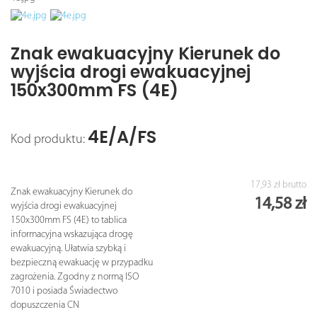
Znak ewakuacyjny Kierunek do
wyjścia drogi ewakuacyjnej
150x300mm FS (4E)
4E/A/FS
Kod produktu:
17,93 zł
brutto
Znak ewakuacyjny Kierunek do
14,58 zł
wyjścia drogi ewakuacyjnej
150x300mm FS (4E) to tablica
informacyjna wskazująca drogę
ewakuacyjną. Ułatwia szybką i
bezpieczną ewakuację w przypadku
zagrożenia. Zgodny z normą ISO
7010 i posiada Świadectwo
dopuszczenia CN