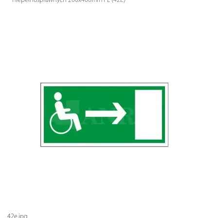
niepełnosprawnych 200x400mm PL (42E)
42e.jpg