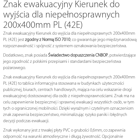
Znak ewakuacyjny Kierunek do
wyjścia dla niepełnosprawnych
200x400mm PL (42E)
Znak ewakuacyjny Kierunek do wyjścia dla niepełnosprawnych 200x400mm
PL (42E) jest
zgodny z Normą ISO 7010
, co gwarantuje jego międzynarodową
rozpoznawalność i spójność z systemem oznakowania bezpieczeństwa.
Dodatkowo, znak posiada
Świadectwo dopuszczenia CNBOP
, potwierdzające
jego zgodność z polskimi przepisami i standardami bezpieczeństwa
pożarowego.
Znak ewakuacyjny Kierunek do wyjścia dla niepełnosprawnych 200x400mm
PL (42E) to tablica informacyjna stosowana w budynkach użyteczności
publicznej, biurach, centrach handlowych, mająca na celu wskazanie drogi
ewakuacyjnej dostosowanej dla osób z niepełnosprawnościami. Znak ma na
celu zapewnienie bezpiecznej i sprawnej ewakuacji wszystkich osób, w tym
tych o ograniczonej mobilności. Dzięki wyraźnym i czytelnym oznaczeniom
znak zapewnia bezpieczeństwo, minimalizując ryzyko paniki i błędnych
decyzji podczas ewakuacji.
Znak wykonany jest z trwałej płyty PVC o grubości 0,6mm, co zapewnia
odporność na warunki atmosferyczne i długą żywotność. Opcjonalnie