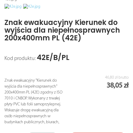
Znak ewakuacyjny Kierunek do
wyjścia dla niepełnosprawnych
200x400mm PL (42E)
42E/B/PL
Kod produktu:
46,80 zł
brutto
Znak ewakuacyjny "Kierunek do
38,05 zł
wyjścia dla niepełnosprawnych"
200x400mm PL (42E) zgodny z ISO
7010 i CNBOP. Wykonany z trwałej
płyty PVC lub folii samoprzylepnej.
Wskazuje drogę ewakuacyjną dla
osób niepełnosprawnych w
budynkach publicznych, biurach,