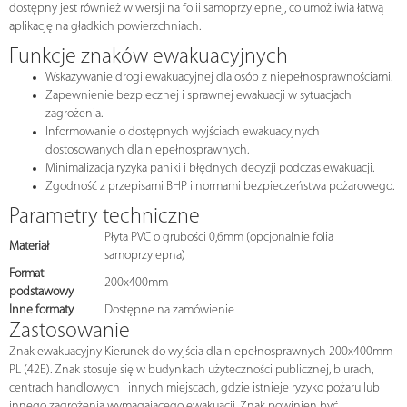
dostępny jest również w wersji na folii samoprzylepnej, co umożliwia łatwą
aplikację na gładkich powierzchniach.
Funkcje znaków ewakuacyjnych
Wskazywanie drogi ewakuacyjnej dla osób z niepełnosprawnościami.
Zapewnienie bezpiecznej i sprawnej ewakuacji w sytuacjach
zagrożenia.
Informowanie o dostępnych wyjściach ewakuacyjnych
dostosowanych dla niepełnosprawnych.
Minimalizacja ryzyka paniki i błędnych decyzji podczas ewakuacji.
Zgodność z przepisami BHP i normami bezpieczeństwa pożarowego.
Parametry techniczne
Płyta PVC o grubości 0,6mm (opcjonalnie folia
Materiał
samoprzylepna)
Format
200x400mm
podstawowy
Inne formaty
Dostępne na zamówienie
Zastosowanie
Znak ewakuacyjny Kierunek do wyjścia dla niepełnosprawnych 200x400mm
PL (42E). Znak stosuje się w budynkach użyteczności publicznej, biurach,
centrach handlowych i innych miejscach, gdzie istnieje ryzyko pożaru lub
innego zagrożenia wymagającego ewakuacji. Znak powinien być