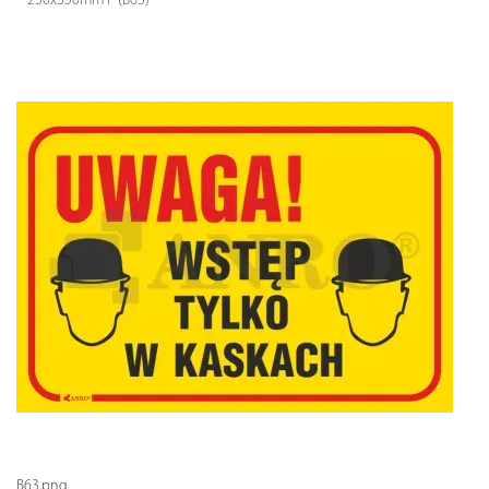
250x350mm P (B63)
B63.png