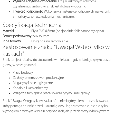
Wyraźne i czytelne oznaczenie:
Dzięki jaskrawym kolorom i
czytelnemu symbolowi, znak jest dobrze widoczny.
Trwałość i odporność:
Wykonany z materiałów odpornych na warunki
atmosferyczne i uszkodzenia mechaniczne.
Specyfikacja techniczna
Materiał
Płyta PVC 0,6mm (opcjonalnie folia samoprzylepna)
Format podstawowy
250x350mm
Inne formaty
Dostępne na zamówienie
Zastosowanie znaku "Uwaga! Wstęp tylko w
kaskach"
Znak ten jest idealny do stosowania w miejscach, gdzie istnieje ryzyko urazu
głowy, w szczególności:
Place budowy
Zakłady przemysłowe i produkcyjne
Magazyny i hale logistyczne
Kopalnie i kamieniołomy
Wszędzie tam, gdzie praca stwarza ryzyko urazu głowy
Znak "Uwaga! Wstęp tylko w kaskach" to niezbędny element oznakowania,
który pomaga chronić przed urazami głowy. Jego stosowanie jest nie tylko
wymogiem prawnym w wielu przypadkach, ale przede wszystkim wyrazem