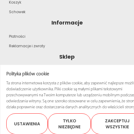
Koszyk
Schowek
Informacje
Płatności
Reklamacje i zwroty
Sklep
Strona główna
Polityka plików cookie
Katalog produktów
Ta strona internetowa korzysta z plików cookie, aby zapewnić najlepsze możl
doświadczenie użytkownika. Pliki cookie są małymi plikami tekstowymi
Regulamin zakupów
przechowywanymi na Twoim komputerze lub urządzeniu mobilnym podcza
odwiedzania witryny. Są one szeroko stosowane w celu zapewnienia, że stro
działa poprawnie oraz dostarczania danych analitycznych do właścicieli stron
TYLKO
ZAKCEPTUJ
USTAWIENIA
© 2025 Sklep ANRO Wszelkie prawa zastrzeżone
NIEZBĘDNE
WSZYSTKIE