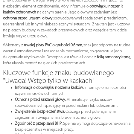
Znak Budowlany "Uwaga! Wstęp tylko w kaskach 250x350mm P (B63)" to
niezbędny element oznakowania, który informuje o
obowiązku noszenia
kasków ochronnych
na danym terenie. Jego głównym zadaniem jest
ochrona przed urazami głowy
spowodowanymi spadającymi przedmiotami,
uderzeniami lub innymi niebezpiecznymi sytuacjami. Znak ten jest kluczowy
na placach budowy, w zakładach przemysłowych oraz wszędzie tam, gdzie
istnieje ryzyko urazu głowy.
Wykonany z
trwałej płyty PVC o grubości 0,6mm
, znak jest odporny na trudne
warunki atmosferyczne i uszkodzenia mechaniczne, co gwarantuje jego
długotrwałe użytkowanie. Dostępna jest również opcja z
folią samoprzylepną
,
która ułatwia montaż na gładkich powierzchniach.
Kluczowe funkcje znaku budowlanego
"Uwaga! Wstęp tylko w kaskach"
Informacja o obowiązku noszenia kasków:
Informuje o konieczności
używania kasków ochronnych.
Ochrona przed urazami głowy:
Minimalizuje ryzyko urazów
spowodowanych spadającymi przedmiotami lub uderzeniami.
Zwiększenie bezpieczeństwa:
Ostrzega przed potencjalnymi
zagrożeniami związanymi z brakiem ochrony głowy.
Zgodność z przepisami BHP:
Spełnia wymogi dotyczące oznakowania
bezpieczeństwa w miejscach pracy.