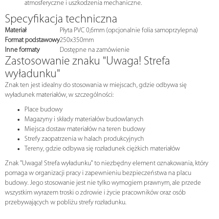
atmosferyczne i uszkodzenia mechaniczne.
Specyfikacja techniczna
Materiał
Płyta PVC 0,6mm (opcjonalnie folia samoprzylepna)
Format podstawowy
250x350mm
Inne formaty
Dostępne na zamówienie
Zastosowanie znaku "Uwaga! Strefa
wyładunku"
Znak ten jest idealny do stosowania w miejscach, gdzie odbywa się
wyładunek materiałów, w szczególności:
Place budowy
Magazyny i składy materiałów budowlanych
Miejsca dostaw materiałów na teren budowy
Strefy zaopatrzenia w halach produkcyjnych
Tereny, gdzie odbywa się rozładunek ciężkich materiałów
Znak "Uwaga! Strefa wyładunku" to niezbędny element oznakowania, który
pomaga w organizacji pracy i zapewnieniu bezpieczeństwa na placu
budowy. Jego stosowanie jest nie tylko wymogiem prawnym, ale przede
wszystkim wyrazem troski o zdrowie i życie pracowników oraz osób
przebywających w pobliżu strefy rozładunku.