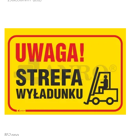
250x350mm P (B52)
B52.png