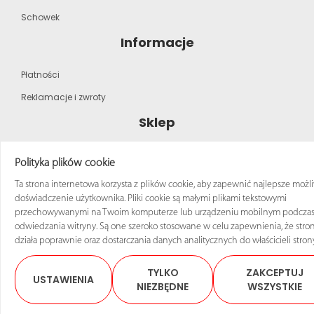
Schowek
Informacje
Płatności
Reklamacje i zwroty
Sklep
Strona główna
Polityka plików cookie
Katalog produktów
Ta strona internetowa korzysta z plików cookie, aby zapewnić najlepsze możl
doświadczenie użytkownika. Pliki cookie są małymi plikami tekstowymi
Regulamin zakupów
przechowywanymi na Twoim komputerze lub urządzeniu mobilnym podcza
odwiedzania witryny. Są one szeroko stosowane w celu zapewnienia, że stro
działa poprawnie oraz dostarczania danych analitycznych do właścicieli stron
TYLKO
ZAKCEPTUJ
USTAWIENIA
© 2025 Sklep ANRO Wszelkie prawa zastrzeżone
NIEZBĘDNE
WSZYSTKIE