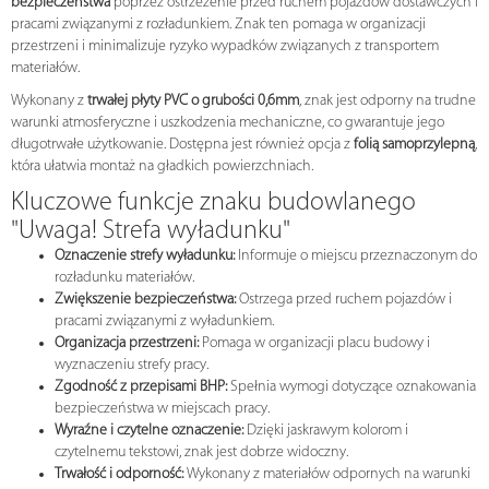
bezpieczeństwa
poprzez ostrzeżenie przed ruchem pojazdów dostawczych i
pracami związanymi z rozładunkiem. Znak ten pomaga w organizacji
przestrzeni i minimalizuje ryzyko wypadków związanych z transportem
materiałów.
Wykonany z
trwałej płyty PVC o grubości 0,6mm
, znak jest odporny na trudne
warunki atmosferyczne i uszkodzenia mechaniczne, co gwarantuje jego
długotrwałe użytkowanie. Dostępna jest również opcja z
folią samoprzylepną
,
która ułatwia montaż na gładkich powierzchniach.
Kluczowe funkcje znaku budowlanego
"Uwaga! Strefa wyładunku"
Oznaczenie strefy wyładunku:
Informuje o miejscu przeznaczonym do
rozładunku materiałów.
Zwiększenie bezpieczeństwa:
Ostrzega przed ruchem pojazdów i
pracami związanymi z wyładunkiem.
Organizacja przestrzeni:
Pomaga w organizacji placu budowy i
wyznaczeniu strefy pracy.
Zgodność z przepisami BHP:
Spełnia wymogi dotyczące oznakowania
bezpieczeństwa w miejscach pracy.
Wyraźne i czytelne oznaczenie:
Dzięki jaskrawym kolorom i
czytelnemu tekstowi, znak jest dobrze widoczny.
Trwałość i odporność:
Wykonany z materiałów odpornych na warunki