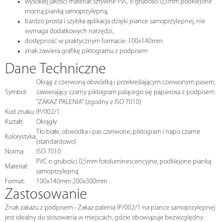
wysokiej jakości materiał: sztywne PVC o grubości 0,5mm podklejone
mocną pianką samoprzylepną,
bardzo prosta i szybka aplikacja dzięki piance samoprzylepnej, nie
wymaga dodatkowych narzędzi,
dostępność w praktycznym formacie: 100x140mm
znak zawiera grafikę piktogramu z podpisem
Dane Techniczne
Okrąg z czerwoną obwódką i przekreślającym czerwonym pasem,
Symbol:
zawierający czarny piktogram palącego się papierosa z podpisem
"ZAKAZ PALENIA" (zgodny z ISO 7010)
Kod znaku:
IP/002/1
Kształt:
Okrągły
Tło białe, obwódka i pas czerwone, piktogram i napis czarne
Kolorystyka:
(standardowo)
Norma:
ISO 7010
PVC o grubości 0,5mm fotoluminescencyjne, podklejone pianką
Materiał:
samoprzylepną
Format:
100x140mm 200x300mm
Zastosowanie
Znak zakazu z podpisem - Zakaz palenia IP/002/1 na piance samoprzylepnej
jest idealny do stosowania w miejscach, gdzie obowiązuje bezwzględny