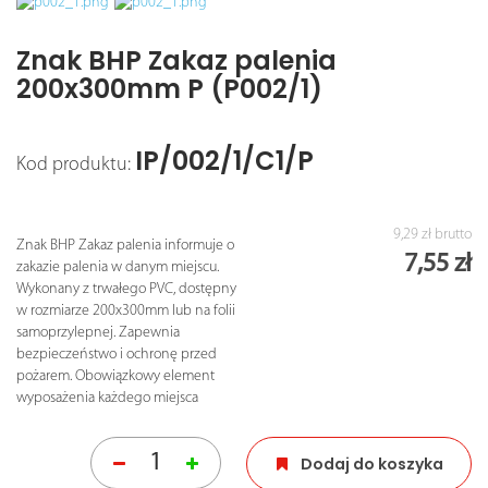
Znak BHP Zakaz palenia
200x300mm P (P002/1)
IP/002/1/C1/P
Kod produktu:
9,29 zł
brutto
Znak BHP Zakaz palenia informuje o
7,55 zł
zakazie palenia w danym miejscu.
Wykonany z trwałego PVC, dostępny
w rozmiarze 200x300mm lub na folii
samoprzylepnej. Zapewnia
bezpieczeństwo i ochronę przed
pożarem. Obowiązkowy element
wyposażenia każdego miejsca
Dodaj do koszyka