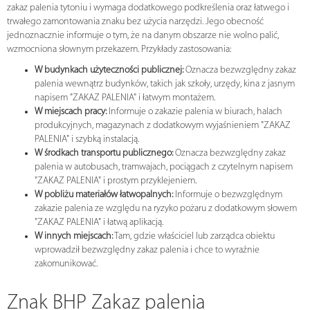
zakaz palenia tytoniu i wymaga dodatkowego podkreślenia oraz łatwego i
trwałego zamontowania znaku bez użycia narzędzi. Jego obecność
jednoznacznie informuje o tym, że na danym obszarze nie wolno palić,
wzmocniona słownym przekazem. Przykłady zastosowania:
W budynkach użyteczności publicznej:
Oznacza bezwzględny zakaz
palenia wewnątrz budynków, takich jak szkoły, urzędy, kina z jasnym
napisem "ZAKAZ PALENIA" i łatwym montażem.
W miejscach pracy:
Informuje o zakazie palenia w biurach, halach
produkcyjnych, magazynach z dodatkowym wyjaśnieniem "ZAKAZ
PALENIA" i szybką instalacją.
W środkach transportu publicznego:
Oznacza bezwzględny zakaz
palenia w autobusach, tramwajach, pociągach z czytelnym napisem
"ZAKAZ PALENIA" i prostym przyklejeniem.
W pobliżu materiałów łatwopalnych:
Informuje o bezwzględnym
zakazie palenia ze względu na ryzyko pożaru z dodatkowym słowem
"ZAKAZ PALENIA" i łatwą aplikacją.
W innych miejscach:
Tam, gdzie właściciel lub zarządca obiektu
wprowadził bezwzględny zakaz palenia i chce to wyraźnie
zakomunikować.
Znak BHP Zakaz palenia