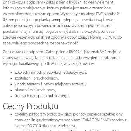
Znak zakazu z podpisem - Zakaz palenia IP/002/1 to ważny element
informujący o miejscach, w których palenie jest surowo zabronione,
wzmocniony dodatkowym opisem. Wykonany z trwałego PVC o grubości
0,5mm podklejonego pianką samoprzylepną, zapewnia łatwą i trwałą
aplikację na różnych powierzchniach oraz wyraźne i jednoznaczne
przekazanie tej informacji. Jego celem jest dbanie o czyste powietrze i
zdrowie wszystkich. Znak jest zgodny z obowiązującą Normą ISO 7010, co
zapewnia jego powszechną rozpoznawalność.
Znak zakazu z podpisem - Zakaz palenia IP/002/1 jako znak BHP znajduje
zastosowanie wszędzie tam, gdzie palenie jest bezwzględnie zakazane i
wymaga dodatkowego podkreślenia, w szczególności w:
szkołach i innych placówkach edukacyjnych,
szpitalach i przychodniach,
kinach, teatrach i innych miejscach rozrywki,
biurach i miejscach pracy,
środkach transportu publicznego.
Cechy Produktu
czytelny piktogram przedstawiający płonący papieros przekreślony
czerwoną linią z dodatkowym podpisem "ZAKAZ PALENIA" (zgodny z
Normą ISO 7010 dla znaku z tekstem),