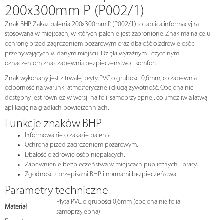
200x300mm P (P002/1)
Znak BHP Zakaz palenia 200x300mm P (P002/1) to tablica informacyjna
stosowana w miejscach, w których palenie jest zabronione. Znak ma na celu
ochronę przed zagrożeniem pożarowym oraz dbałość o zdrowie osób
przebywających w danym miejscu. Dzięki wyraźnym i czytelnym
oznaczeniom znak zapewnia bezpieczeństwo i komfort.
Znak wykonany jest z trwałej płyty PVC o grubości 0,6mm, co zapewnia
odporność na warunki atmosferyczne i długą żywotność. Opcjonalnie
dostępny jest również w wersji na folii samoprzylepnej, co umożliwia łatwą
aplikację na gładkich powierzchniach.
Funkcje znaków BHP
Informowanie o zakazie palenia.
Ochrona przed zagrożeniem pożarowym.
Dbałość o zdrowie osób niepalących.
Zapewnienie bezpieczeństwa w miejscach publicznych i pracy.
Zgodność z przepisami BHP i normami bezpieczeństwa.
Parametry techniczne
Płyta PVC o grubości 0,6mm (opcjonalnie folia
Materiał
samoprzylepna)