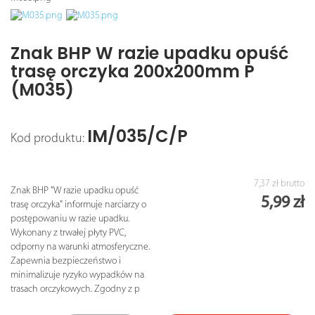
Znak BHP W razie upadku opuść
trasę orczyka 200x200mm P
(M035)
IM/035/C/P
Kod produktu:
7,37 zł
brutto
Znak BHP "W razie upadku opuść
5,99 zł
trasę orczyka" informuje narciarzy o
postępowaniu w razie upadku.
Wykonany z trwałej płyty PVC,
odporny na warunki atmosferyczne.
Zapewnia bezpieczeństwo i
minimalizuje ryzyko wypadków na
trasach orczykowych. Zgodny z p