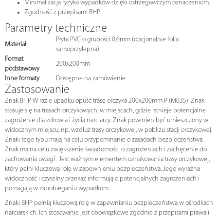
Minimalizacja ryzyka wypadków dzięki ostrzegawczym oznaczeniom.
Zgodność z przepisami BHP.
Parametry techniczne
Płyta PVC o grubości 0,6mm (opcjonalnie folia
Materiał
samoprzylepna)
Format
200x200mm
podstawowy
Inne formaty
Dostępne na zamówienie
Zastosowanie
Znak BHP W razie upadku opuść trasę orczyka 200x200mm P (M035). Znak
stosuje się na trasach orczykowych, w miejscach, gdzie istnieje potencjalne
zagrożenie dla zdrowia i życia narciarzy. Znak powinien być umieszczony w
widocznym miejscu, np. wzdłuż trasy orczykowej, w pobliżu stacji orczykowej.
Znaki tego typu mają na celu przypominanie o zasadach bezpieczeństwa.
Znak ma na celu zwiększenie świadomości o zagrożeniach i zachęcenie do
zachowania uwagi . Jest ważnym elementem oznakowania trasy orczykowej,
który pełni kluczową rolę w zapewnieniu bezpieczeństwa. Jego wyraźna
widoczność i czytelny przekaz informują o potencjalnych zagrożeniach i
pomagają w zapobieganiu wypadkom.
Znaki BHP pełnią kluczową rolę w zapewnianiu bezpieczeństwa w ośrodkach
narciarskich. Ich stosowanie jest obowiązkowe zgodnie z przepisami prawa i