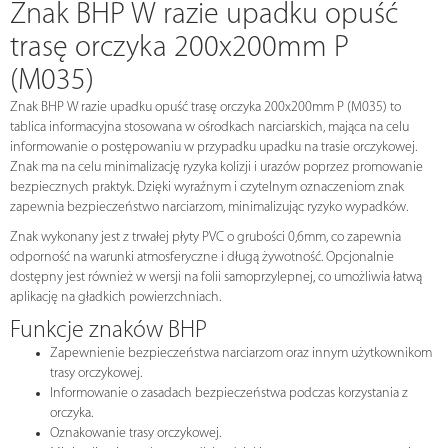
Znak BHP W razie upadku opuść
trasę orczyka 200x200mm P
(M035)
Znak BHP W razie upadku opuść trasę orczyka 200x200mm P (M035) to
tablica informacyjna stosowana w ośrodkach narciarskich, mająca na celu
informowanie o postępowaniu w przypadku upadku na trasie orczykowej.
Znak ma na celu minimalizację ryzyka kolizji i urazów poprzez promowanie
bezpiecznych praktyk. Dzięki wyraźnym i czytelnym oznaczeniom znak
zapewnia bezpieczeństwo narciarzom, minimalizując ryzyko wypadków.
Znak wykonany jest z trwałej płyty PVC o grubości 0,6mm, co zapewnia
odporność na warunki atmosferyczne i długą żywotność. Opcjonalnie
dostępny jest również w wersji na folii samoprzylepnej, co umożliwia łatwą
aplikację na gładkich powierzchniach.
Funkcje znaków BHP
Zapewnienie bezpieczeństwa narciarzom oraz innym użytkownikom
trasy orczykowej.
Informowanie o zasadach bezpieczeństwa podczas korzystania z
orczyka.
Oznakowanie trasy orczykowej.