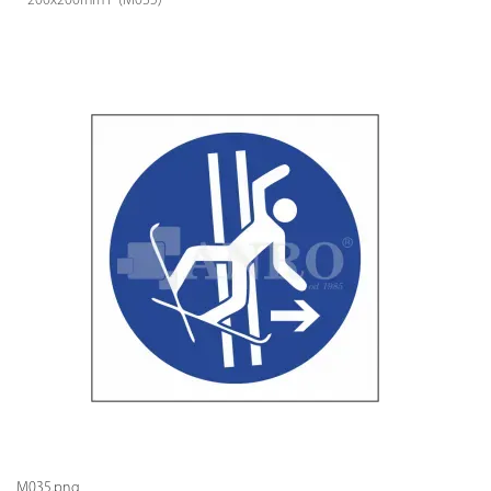
200x200mm P (M035)
M035.png