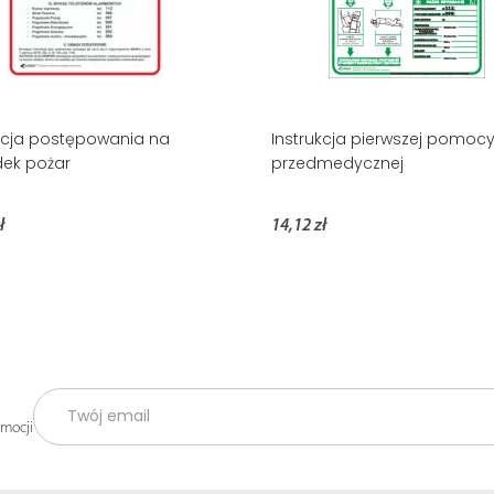
kcja postępowania na
Instrukcja pierwszej pomoc
ek pożar
przedmedycznej
ł
14,12 zł
omocji