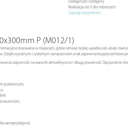
Dostępność:
Dostępny
Realizacja:
do 3 dni roboczych
Zapytaj o przedmiot
00x300mm P (M012/1)
ormacyjna stosowana w miejscach, gdzie istnieje ryzyko upadku lub utraty równ
azów. Dzięki wyraźnym i czytelnym oznaczeniom znak zapewnia bezpieczeństwo 
apewnia odporność na warunki atmosferyczne i długą żywotność. Opcjonalnie dost
om postronnym.
cy.
BHP.
oznaczeniom.
olia samoprzylepna)