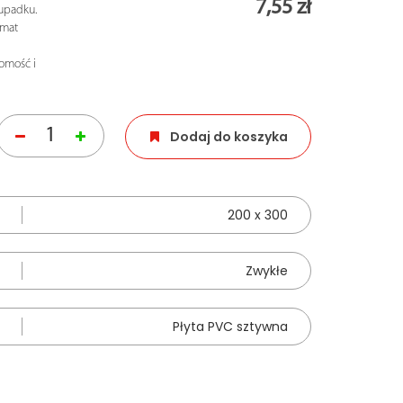
7,55 zł
upadku.
rmat
omość i
Dodaj do koszyka
200 x 300
Zwykłe
Płyta PVC sztywna