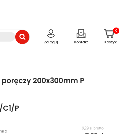
0
Zaloguj
Kontakt
Koszyk
j poręczy 200x300mm P
1/C1/P
9,29 zł
brutto
na o