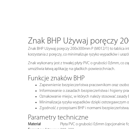
Znak BHP Używaj poręczy 2
Znak BHP Używaj poręczy 200x300mm P (M012/1) to tablica inf
korzystania z poręczy, co minimalizuje ryzyko wypadków i ur
Znak wykonany jest z trwałej płyty PVC o grubości 0,6mm, co z
umożliwia łatwą aplikację na gładkich powierzchniach.
Funkcje znaków BHP
Zapewnienie bezpieczeństwa pracownikom oraz osob
Informowanie o zasadach bezpieczeństwa i higieny pra
Oznakowanie miejsc, w których należy stosować zasady 
Minimalizacja ryzyka wypadków dzięki ostrzegawczym 
Zgodność z przepisami BHP i normami bezpieczeństwa.
Parametry techniczne
Materiał
Płyta PVC o grubości 0,6mm (opcjonalnie f