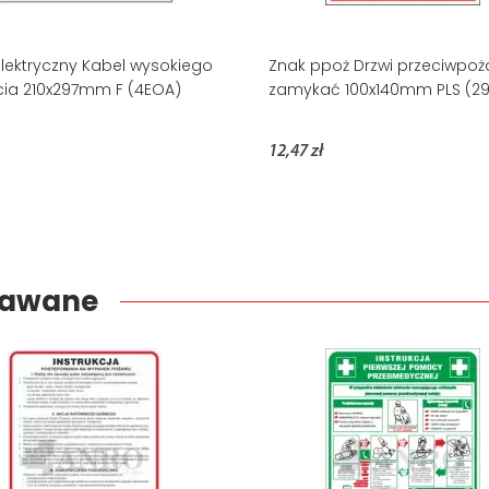
lektryczny Kabel wysokiego
Znak ppoż Drzwi przeciwpo
cia 210x297mm F (4EOA)
zamykać 100x140mm PLS (29
12,47 zł
edawane