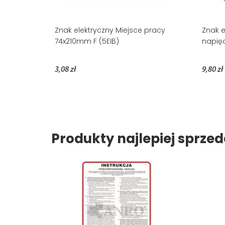
Znak elektryczny Miejsce pracy
Znak e
74x210mm F (5EIB)
napię
3,08 zł
9,80 zł
Produkty najlepiej sprz