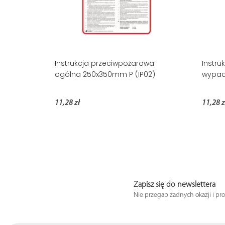
Instrukcja przeciwpożarowa
Instru
ogólna 250x350mm P (IP02)
wypad
11,28 zł
11,28 z
Zapisz się do newslettera
Nie przegap żadnych okazji i pr