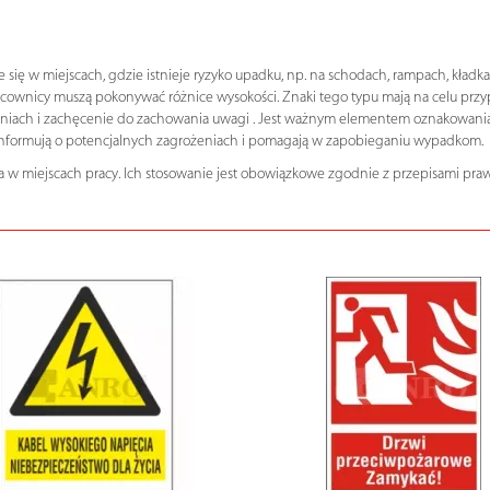
się w miejscach, gdzie istnieje ryzyko upadku, np. na schodach, rampach, kład
racownicy muszą pokonywać różnice wysokości. Znaki tego typu mają na celu przy
eniach i zachęcenie do zachowania uwagi . Jest ważnym elementem oznakowania m
 informują o potencjalnych zagrożeniach i pomagają w zapobieganiu wypadkom.
 w miejscach pracy. Ich stosowanie jest obowiązkowe zgodnie z przepisami praw