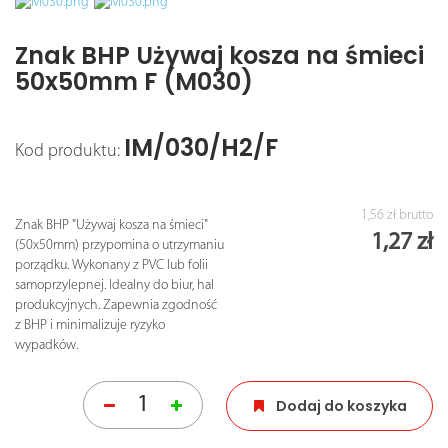
Znak BHP Używaj kosza na śmieci
50x50mm F (M030)
IM/030/H2/F
Kod produktu:
1,56 zł
brutto
Znak BHP "Używaj kosza na śmieci"
1,27 zł
(50x50mm) przypomina o utrzymaniu
porządku. Wykonany z PVC lub folii
samoprzylepnej. Idealny do biur, hal
produkcyjnych. Zapewnia zgodność
z BHP i minimalizuje ryzyko
wypadków.
Dodaj do koszyka