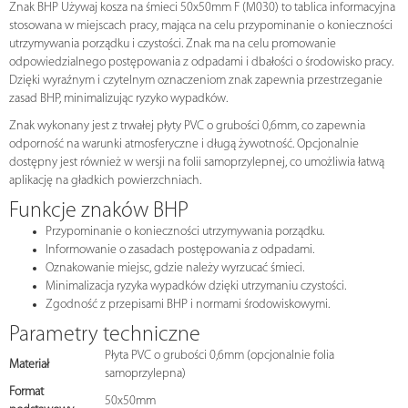
Znak BHP Używaj kosza na śmieci 50x50mm F (M030) to tablica informacyjna
stosowana w miejscach pracy, mająca na celu przypominanie o konieczności
utrzymywania porządku i czystości. Znak ma na celu promowanie
odpowiedzialnego postępowania z odpadami i dbałości o środowisko pracy.
Dzięki wyraźnym i czytelnym oznaczeniom znak zapewnia przestrzeganie
zasad BHP, minimalizując ryzyko wypadków.
Znak wykonany jest z trwałej płyty PVC o grubości 0,6mm, co zapewnia
odporność na warunki atmosferyczne i długą żywotność. Opcjonalnie
dostępny jest również w wersji na folii samoprzylepnej, co umożliwia łatwą
aplikację na gładkich powierzchniach.
Funkcje znaków BHP
Przypominanie o konieczności utrzymywania porządku.
Informowanie o zasadach postępowania z odpadami.
Oznakowanie miejsc, gdzie należy wyrzucać śmieci.
Minimalizacja ryzyka wypadków dzięki utrzymaniu czystości.
Zgodność z przepisami BHP i normami środowiskowymi.
Parametry techniczne
Płyta PVC o grubości 0,6mm (opcjonalnie folia
Materiał
samoprzylepna)
Format
50x50mm