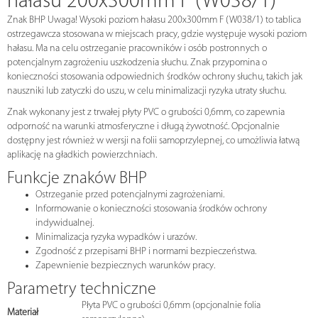
hałasu 200x300mm F (W038/1)
Znak BHP Uwaga! Wysoki poziom hałasu 200x300mm F (W038/1) to tablica
ostrzegawcza stosowana w miejscach pracy, gdzie występuje wysoki poziom
hałasu. Ma na celu ostrzeganie pracowników i osób postronnych o
potencjalnym zagrożeniu uszkodzenia słuchu. Znak przypomina o
konieczności stosowania odpowiednich środków ochrony słuchu, takich jak
nauszniki lub zatyczki do uszu, w celu minimalizacji ryzyka utraty słuchu.
Znak wykonany jest z trwałej płyty PVC o grubości 0,6mm, co zapewnia
odporność na warunki atmosferyczne i długą żywotność. Opcjonalnie
dostępny jest również w wersji na folii samoprzylepnej, co umożliwia łatwą
aplikację na gładkich powierzchniach.
Funkcje znaków BHP
Ostrzeganie przed potencjalnymi zagrożeniami.
Informowanie o konieczności stosowania środków ochrony
indywidualnej.
Minimalizacja ryzyka wypadków i urazów.
Zgodność z przepisami BHP i normami bezpieczeństwa.
Zapewnienie bezpiecznych warunków pracy.
Parametry techniczne
Płyta PVC o grubości 0,6mm (opcjonalnie folia
Materiał