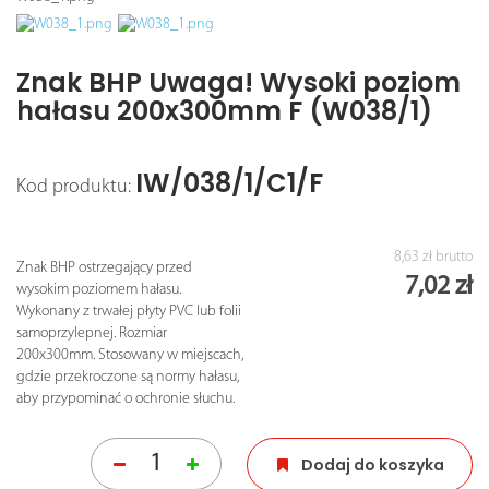
Znak BHP Uwaga! Wysoki poziom
hałasu 200x300mm F (W038/1)
IW/038/1/C1/F
Kod produktu:
8,63 zł
brutto
Znak BHP ostrzegający przed
7,02 zł
wysokim poziomem hałasu.
Wykonany z trwałej płyty PVC lub folii
samoprzylepnej. Rozmiar
200x300mm. Stosowany w miejscach,
gdzie przekroczone są normy hałasu,
aby przypominać o ochronie słuchu.
Dodaj do koszyka