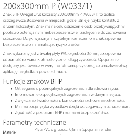
200x300mm P (W033/1)
Znak BHP Uwaga! Drut kolczasty 200x300mm P (W033/1) to tablica
ostrzegawcza stosowana w miejscach, gdzie istnieje ryzyko kontaktu z
drutem kolczastym. Znak ma na celu ostrzeżenie osób przebywających w
pobliżu o potencjalnym niebezpieczeństwie i zachęcenie do zachowania
ostrożności. Dzięki wyraźnym i czytelnym oznaczeniom znak zapewnia
bezpieczeństwo, minimalizując ryzyko urazów.
Znak wykonany jest z trwałej płyty PVC o grubości 0,6mm, co zapewnia
odporność na warunki atmosferyczne i długą żywotność. Opcjonalnie
dostępny jest również w wersji na folii samoprzylepnej, co umożliwia łatwą
aplikację na gładkich powierzchniach.
Funkcje znaków BHP
Ostrzeganie o potencjalnych zagrożeniach dla zdrowia i życia.
Informowanie o specyficznych zagrożeniach w danym miejscu.
Zwiększanie świadomości o konieczności zachowania ostrożności.
Minimalizacja ryzyka wypadków dzięki ostrzegawczym oznaczeniom.
Zgodność z przepisami BHP i normami bezpieczeństwa.
Parametry techniczne
Płyta PVC o grubości 0,6mm (opcjonalnie folia
Materiał