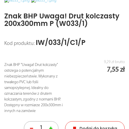
Znak BHP Uwaga! Drut kolczasty
200x300mm P (W033/1)
IW/033/1/C1/P
Kod produktu:
9,29 zł
brutto
Znak BHP "Uwaga! Drut kolczasty"
7,55 zł
ostrzega o potencjalnym
niebezpieczeństwie. Wykonany z
trwałego PVC lub folii
samoprzylepnej. Idealny do
oznaczania terenów z drutem
kolczastym, zgodny z normami BHP.
Dostępny w rozmiarze 200x300mm i
innych na zamówie
Dodaj do koszyka