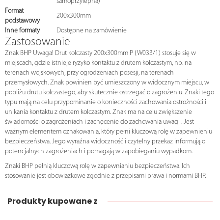
samoprzylepna)
Format
200x300mm
podstawowy
Inne formaty
Dostępne na zamówienie
Zastosowanie
Znak BHP Uwaga! Drut kolczasty 200x300mm P (W033/1) stosuje się w
miejscach, gdzie istnieje ryzyko kontaktu z drutem kolczastym, np. na
terenach wojskowych, przy ogrodzeniach posesji, na terenach
przemysłowych. Znak powinien być umieszczony w widocznym miejscu, w
pobliżu drutu kolczastego, aby skutecznie ostrzegać o zagrożeniu. Znaki tego
typu mają na celu przypominanie o konieczności zachowania ostrożności i
unikania kontaktu z drutem kolczastym. Znak ma na celu zwiększenie
świadomości o zagrożeniach i zachęcenie do zachowania uwagi . Jest
ważnym elementem oznakowania, który pełni kluczową rolę w zapewnieniu
bezpieczeństwa. Jego wyraźna widoczność i czytelny przekaz informują o
potencjalnych zagrożeniach i pomagają w zapobieganiu wypadkom.
Znaki BHP pełnią kluczową rolę w zapewnianiu bezpieczeństwa. Ich
stosowanie jest obowiązkowe zgodnie z przepisami prawa i normami BHP.
Produkty kupowane z