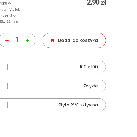
2,90 zł
roku w
łyty PVC lub
eczeństwo i
100x100mm.
Dodaj do koszyka
100 x 100
Zwykłe
Płyta PVC sztywna