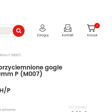
0
Zaloguj
Kontakt
Koszyk
100mm P (M007)
 przyciemnione gogle
00mm P (M007)
H/P
3,57 zł
brutto
le ochronne