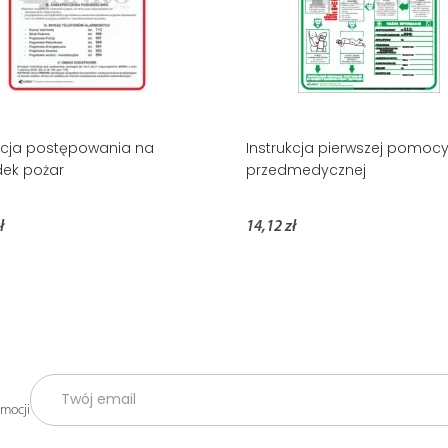
kcja postępowania na
Instrukcja pierwszej pomoc
ek pożar
przedmedycznej
ł
14,12 zł
omocji