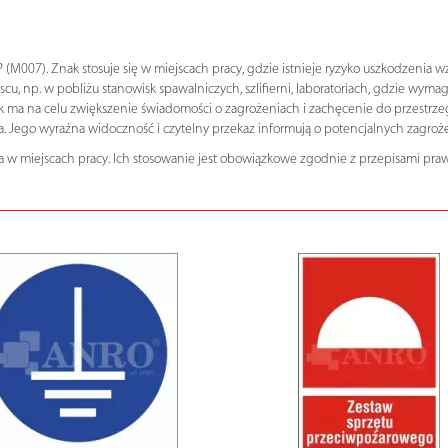
07). Znak stosuje się w miejscach pracy, gdzie istnieje ryzyko uszkodzenia wz
 np. w pobliżu stanowisk spawalniczych, szlifierni, laboratoriach, gdzie wyma
k ma na celu zwiększenie świadomości o zagrożeniach i zachęcenie do przestrz
wa. Jego wyraźna widoczność i czytelny przekaz informują o potencjalnych zagr
 w miejscach pracy. Ich stosowanie jest obowiązkowe zgodnie z przepisami praw