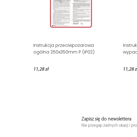
Instrukcja przeciwpożarowa
Instru
ogólna 250x350mm P (IP02)
wypad
11,28 zł
11,28 z
Zapisz się do newslettera
Nie przegap żadnych okazji i pr