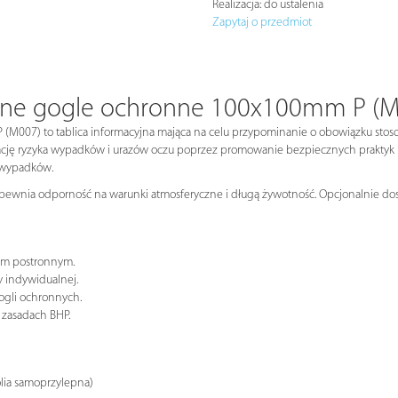
Realizacja:
do ustalenia
Zapytaj o przedmiot
ione gogle ochronne 100x100mm P (
M007) to tablica informacyjna mająca na celu przypominanie o obowiązku stos
izację ryzyka wypadków i urazów oczu poprzez promowanie bezpiecznych praktyk
 wypadków.
apewnia odporność na warunki atmosferyczne i długą żywotność. Opcjonalnie dost
om postronnym.
 indywidualnej.
ogli ochronnych.
 zasadach BHP.
olia samoprzylepna)