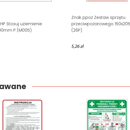
Znak ppoż Zestaw sprzętu
HP Stosuj uziemienie
przeciwpożarowego 150x20
00mm P (M005)
(26P)
5,26 zł
edawane