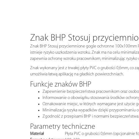
Znak BHP Stosuj przyciemn
Znak BHP Stosuj przyciemnione gogle ochronne 100x100mm P (
istnieje ryzyko uszkodzenia wzroku. Znak ma na celu minimal
zapewnia ochronę wzroku pracownikom, minimalizując ryzyko
Znak wykonany jest z trwałej płyty PVC o grubości 0,6mm, co z
umożliwia łatwą aplikację na gładkich powierzchniach.
Funkcje znaków BHP
Zapewnienie bezpieczeństwa pracownikom oraz osob
Informowanie o obowiązku stosowania środków ochrony
Oznakowanie miejsc, w których wymagane jest użycie g
Minimalizacja ryzyka wypadków dzięki przypominaniu o
Zgodność z przepisami BHP i normami bezpieczeństwa.
Parametry techniczne
Materiał
Płyta PVC o grubości 0,6mm (opcjonalnie f