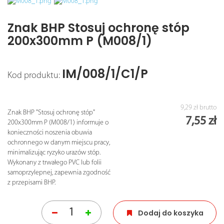
Znak BHP Stosuj ochronę stóp
200x300mm P (M008/1)
IM/008/1/C1/P
Kod produktu:
9,29 zł
brutto
Znak BHP "Stosuj ochronę stóp"
7,55 zł
200x300mm P (M008/1) informuje o
konieczności noszenia obuwia
ochronnego w danym miejscu pracy,
minimalizując ryzyko urazów stóp.
Wykonany z trwałego PVC lub folii
samoprzylepnej, zapewnia zgodność
z przepisami BHP.
Dodaj do koszyka