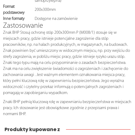
samoprzylepna)
Format
200x300mm
podstawowy
Inne formaty
Dostępne na zamówienie
Zastosowanie
Znak BHP Stosuj ochronę stóp 200x300mm P (M008/1) stosuje się w
miejscach pracy, gdzie istnieje potencjalne zagrożenie dla stóp
pracowników, np. na halach produkcyjnych, w magazynach, na budowach.
Znak powinien być umieszczony w widocznym miejscu, np. przy wejściu do
strefy zagrożenia, w pobliżu miejsc pracy, gdzie istnieje ryzyko urazu stóp.
Znaki tego typu mają na celu przypominanie o zasadach bezpieczeństwa.
Znak ma na celu zwiększenie świadomości o zagrożeniach i zachęcenie do
zachowania uwagi . Jest ważnym elementem oznakowania miejsca pracy,
który pełni kluczową rolę w zapewnieniu bezpieczeństwa. Jego wyraźna
widoczność i czytelny przekaz informują o potencjalnych zagrożeniach i
pomagają w zapobieganiu wypadkom.
Znaki BHP pełnią kluczową rolę w zapewnianiu bezpieczeństwa w miejscach
pracy. Ich stosowanie jest obowiązkowe zgodnie z przepisami prawa i
normami BHP.
Produkty kupowane z