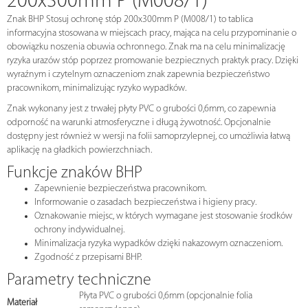
200x300mm P (M008/1)
Znak BHP Stosuj ochronę stóp 200x300mm P (M008/1) to tablica
informacyjna stosowana w miejscach pracy, mająca na celu przypominanie o
obowiązku noszenia obuwia ochronnego. Znak ma na celu minimalizację
ryzyka urazów stóp poprzez promowanie bezpiecznych praktyk pracy. Dzięki
wyraźnym i czytelnym oznaczeniom znak zapewnia bezpieczeństwo
pracownikom, minimalizując ryzyko wypadków.
Znak wykonany jest z trwałej płyty PVC o grubości 0,6mm, co zapewnia
odporność na warunki atmosferyczne i długą żywotność. Opcjonalnie
dostępny jest również w wersji na folii samoprzylepnej, co umożliwia łatwą
aplikację na gładkich powierzchniach.
Funkcje znaków BHP
Zapewnienie bezpieczeństwa pracownikom.
Informowanie o zasadach bezpieczeństwa i higieny pracy.
Oznakowanie miejsc, w których wymagane jest stosowanie środków
ochrony indywidualnej.
Minimalizacja ryzyka wypadków dzięki nakazowym oznaczeniom.
Zgodność z przepisami BHP.
Parametry techniczne
Płyta PVC o grubości 0,6mm (opcjonalnie folia
Materiał