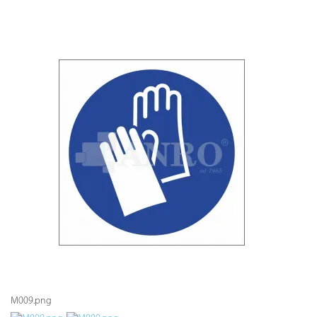
M009.png