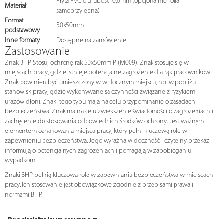
Płyta PVC o grubości 0,6mm (opcjonalnie folia
Materiał
samoprzylepna)
Format
50x50mm
podstawowy
Inne formaty
Dostępne na zamówienie
Zastosowanie
Znak BHP Stosuj ochronę rąk 50x50mm P (M009). Znak stosuje się w
miejscach pracy, gdzie istnieje potencjalne zagrożenie dla rąk pracowników.
Znak powinien być umieszczony w widocznym miejscu, np. w pobliżu
stanowisk pracy, gdzie wykonywane są czynności związane z ryzykiem
urazów dłoni. Znaki tego typu mają na celu przypominanie o zasadach
bezpieczeństwa. Znak ma na celu zwiększenie świadomości o zagrożeniach i
zachęcenie do stosowania odpowiednich środków ochrony. Jest ważnym
elementem oznakowania miejsca pracy, który pełni kluczową rolę w
zapewnieniu bezpieczeństwa. Jego wyraźna widoczność i czytelny przekaz
informują o potencjalnych zagrożeniach i pomagają w zapobieganiu
wypadkom.
Znaki BHP pełnią kluczową rolę w zapewnianiu bezpieczeństwa w miejscach
pracy. Ich stosowanie jest obowiązkowe zgodnie z przepisami prawa i
normami BHP.