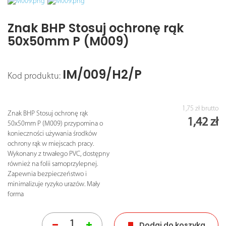
Znak BHP Stosuj ochronę rąk
50x50mm P (M009)
IM/009/H2/P
Kod produktu:
1,75 zł
brutto
Znak BHP Stosuj ochronę rąk
1,42 zł
50x50mm P (M009) przypomina o
konieczności używania środków
ochrony rąk w miejscach pracy.
Wykonany z trwałego PVC, dostępny
również na folii samoprzylepnej.
Zapewnia bezpieczeństwo i
minimalizuje ryzyko urazów. Mały
forma
Dodaj do koszyka