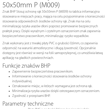
50x50mm P (M009)
Znak BHP Stosuj ochronę rąk 50x50mm P (M009) to tablica informacyjna
stosowana w miejscach pracy, mająca na celu przypominanie o konieczności
stosowania odpowiednich środków ochrony rąk. Znak ma na celu
minimalizację ryzyka urazów dłoni poprzez promowanie bezpiecznych
praktyk pracy. Dzięki wyraźnym i czytelnym oznaczeniom znak zapewnia
bezpieczeństwo pracownikom, minimalizując ryzyko wypadków.
Znak wykonany jest z trwałej płyty PVC o grubości 0,6mm, co zapewnia
odporność na warunki atmosferyczne i długą żywotność. Opcjonalnie
dostępny jest również w wersji na folii samoprzylepnej, co umożliwia łatwą
aplikację na gładkich powierzchniach.
Funkcje znaków BHP
Zapewnienie bezpieczeństwa pracownikom.
Informowanie o konieczności stosowania środków ochrony
indywidualnej.
Oznakowanie miejsc, w których wymagana jest ochrona rąk.
Minimalizacja ryzyka urazów dzięki ostrzegawczym oznaczeniom.
Zgodność z przepisami BHP.
Parametry techniczne