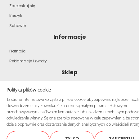
Zarejestruj się
Koszyk
Schowek
Informacje
Płatności
Reklamacje i zwroty
Sklep
Strona główna
Polityka plików cookie
Katalog produktów
Ta strona internetowa korzysta z plików cookie, aby zapewnić najlepsze możl
doświadczenie użytkownika. Pliki cookie są małymi plikami tekstowymi
Regulamin zakupów
przechowywanymi na Twoim komputerze lub urządzeniu mobilnym podcza
odwiedzania witryny. Są one szeroko stosowane w celu zapewnienia, że stro
działa poprawnie oraz dostarczania danych analitycznych do właścicieli stron
TYLKO
ZAKCEPTUJ