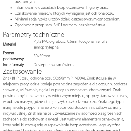
postronnym.
Informowanie o zasadach bezpieczeństwa i higieny pracy.
Oznakowanie miejsc, w których wymagana jest ochrona oczu.
Minimalizacja ryzyka urazów dzięki ostrzegawczym oznaczeniom.
Zgodność z przepisami BHP i normami bezpieczeństwa.
Parametry techniczne
Płyta PVC o grubości 0,6mm (opcjonalnie folia
Materiał
samoprzylepna)
Format
50x50mm
podstawowy
Inne formaty
Dostępne na zamówienie
Zastosowanie
Znak BHP Stosuj ochronę oczu 50x50mm P (M004). Znak stosuje się w
miejscach pracy, gdzie istnieje potencjalne zagrożenie dla oczu, np. podczas
spawania, szlifowania, cięcia lub pracy z substancjami chemicznymi. Znak
powinien być umieszczony w widocznym miejscu, np. przy stanowisku pracy,
w pobliżu maszyn, gdzie istnieje ryzyko uszkodzenia oczu. Znaki tego typu
mają na celu przypominanie o konieczności stosowania środków ochrony
indywidualnej. Znak ma na celu zwiększenie świadomości o zagrożeniach i
zachęcenie do zachowania uwagi . Jest ważnym elementem oznakowania,
który pełni kluczową rolę w zapewnieniu bezpieczeństwa. Jego wyraźna