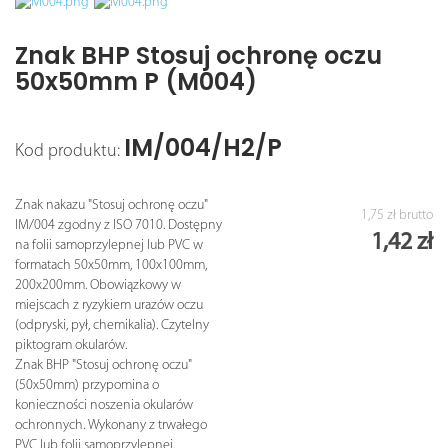
Znak BHP Stosuj ochronę oczu
50x50mm P (M004)
IM/004/H2/P
Kod produktu:
Znak nakazu "Stosuj ochronę oczu"
1,75 zł
brutto
IM/004 zgodny z ISO 7010. Dostępny
1,42 zł
na folii samoprzylepnej lub PVC w
formatach 50x50mm, 100x100mm,
200x200mm. Obowiązkowy w
miejscach z ryzykiem urazów oczu
(odpryski, pył, chemikalia). Czytelny
piktogram okularów.
Znak BHP "Stosuj ochronę oczu"
(50x50mm) przypomina o
konieczności noszenia okularów
ochronnych. Wykonany z trwałego
PVC lub folii samoprzylepnej.