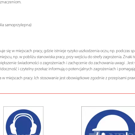
oznaczeniom.
olia samoprzylepna)
się w miejscach pracy, gdzie istnieje ryzyko uszkodzenia oczu, np. podczas spaw
cu, np. w pobliżu stanowiska pracy, przy wejściu do strefy zagrożenia. Znaki 
większenie świadomości o zagrożeniach i zachęcenie do zachowania uwagi . Jes
idoczność i czytelny przekaz informują o potencjalnych zagrożeniach i pomag
 w miejscach pracy. Ich stosowanie jest obowiązkowe zgodnie z przepisami praw