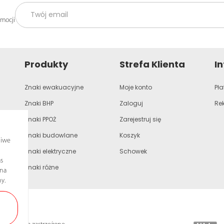
omocji
Produkty
Strefa Klienta
I
Znaki ewakuacyjne
Moje konto
Pła
Znaki BHP
Zaloguj
Re
Znaki PPOŻ
Zarejestruj się
Znaki budowlane
Koszyk
liwe
Znaki elektryczne
Schowek
s
Znaki różne
ona
y.