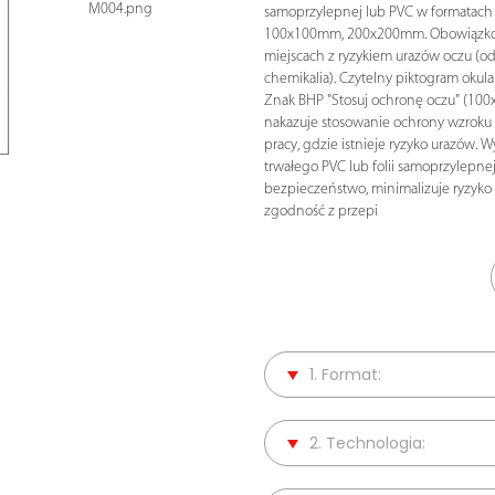
M004.png
samoprzylepnej lub PVC w formatac
100x100mm, 200x200mm. Obowiązk
miejscach z ryzykiem urazów oczu (odp
chemikalia). Czytelny piktogram okula
Znak BHP "Stosuj ochronę oczu" (10
nakazuje stosowanie ochrony wzroku
pracy, gdzie istnieje ryzyko urazów. 
trwałego PVC lub folii samoprzylepne
bezpieczeństwo, minimalizuje ryzyk
zgodność z przepi
1. Format:
2. Technologia: