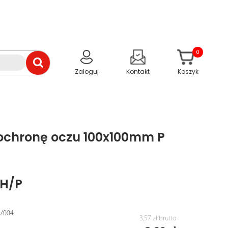
0
Zaloguj
Kontakt
Koszyk
 ochronę oczu 100x100mm P
/H/P
M/004
3,57 zł
brutto