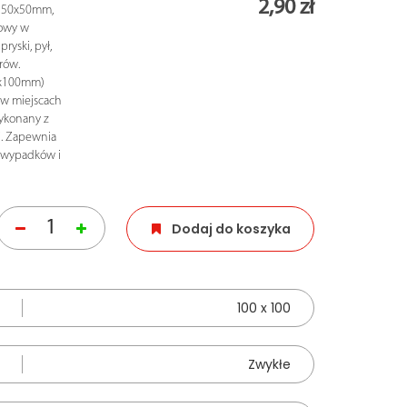
2,90 zł
h 50x50mm,
owy w
ryski, pył,
rów.
0x100mm)
 w miejscach
Wykonany z
j. Zapewnia
o wypadków i
Dodaj do koszyka
100 x 100
Zwykłe