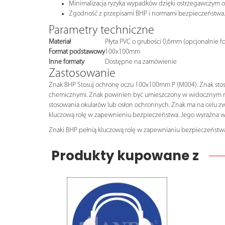
Minimalizacja ryzyka wypadków dzięki ostrzegawczym 
Zgodność z przepisami BHP i normami bezpieczeństwa.
Parametry techniczne
Materiał
Płyta PVC o grubości 0,6mm (opcjonalnie f
Format podstawowy
100x100mm
Inne formaty
Dostępne na zamówienie
Zastosowanie
Znak BHP Stosuj ochronę oczu 100x100mm P (M004). Znak stosuje 
chemicznymi. Znak powinien być umieszczony w widocznym miejs
stosowania okularów lub osłon ochronnych. Znak ma na celu z
kluczową rolę w zapewnieniu bezpieczeństwa. Jego wyraźna w
Znaki BHP pełnią kluczową rolę w zapewnianiu bezpieczeństwa
Produkty kupowane z