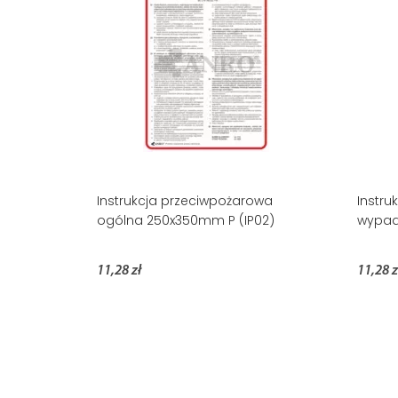
Instrukcja przeciwpożarowa
Instru
ogólna 250x350mm P (IP02)
wypad
11,28 zł
11,28 z