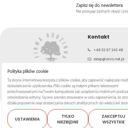
Zapisz się do newslettera
Nie przegap żadnych okazji i pr
Kontakt
+48 32 67 242 48
sklep@anro.net.pl
b2c.anro.net.pl
Polityka plików cookie
www.anro.net.pl
Ta strona internetowa korzysta z plików cookie, aby zapewnić najlepsze moż
doświadczenie użytkownika. Pliki cookie są małymi plikami tekstowymi
przechowywanymi na Twoim komputerze lub urządzeniu mobilnym podcza
odwiedzania witryny. Są one szeroko stosowane w celu zapewnienia, że str
działa poprawnie oraz dostarczania danych analitycznych do właścicieli stron
TYLKO
ZAKCEPTUJ
USTAWIENIA
NIEZBĘDNE
WSZYSTKIE