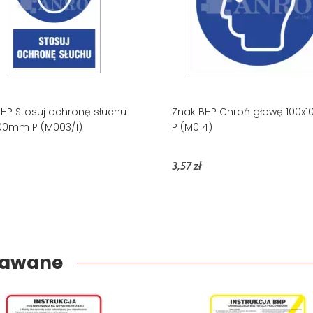
HP Stosuj ochronę słuchu
Znak BHP Chroń głowę 100
00mm P (M003/1)
P (M014)
3,57 zł
edawane