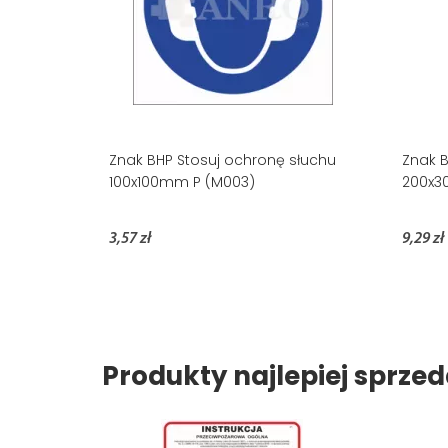
Znak BHP Stosuj ochronę słuchu
Znak B
100x100mm P (M003)
200x3
3,57 zł
9,29 zł
Produkty najlepiej sprz