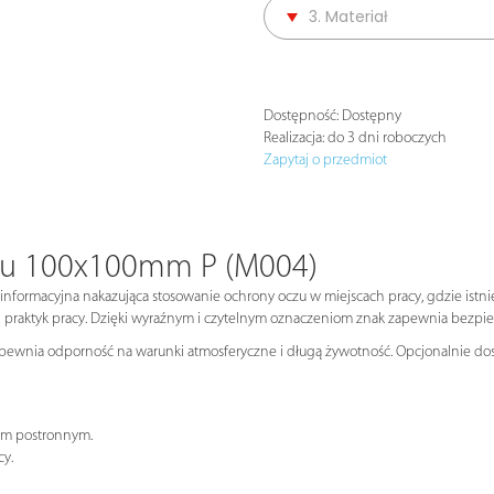
3. Materiał
Dostępność:
Dostępny
Realizacja:
do 3 dni roboczych
Zapytaj o przedmiot
czu 100x100mm P (M004)
nformacyjna nakazująca stosowanie ochrony oczu w miejscach pracy, gdzie istni
praktyk pracy. Dzięki wyraźnym i czytelnym oznaczeniom znak zapewnia bezpi
apewnia odporność na warunki atmosferyczne i długą żywotność. Opcjonalnie dost
om postronnym.
cy.