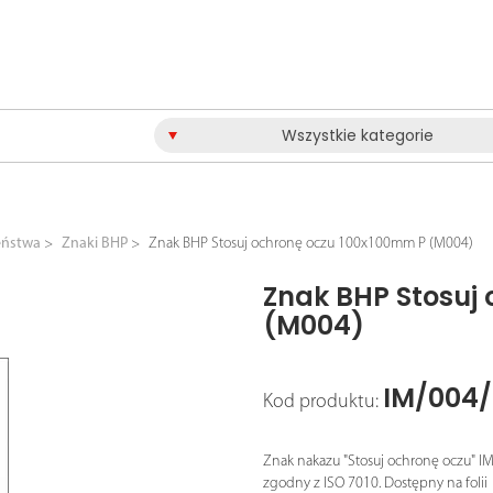
Wszystkie kategorie
eństwa
Znaki BHP
Znak BHP Stosuj ochronę oczu 100x100mm P (M004)
Znak BHP Stosuj
(M004)
IM/004
Kod produktu:
Znak nakazu "Stosuj ochronę oczu" I
zgodny z ISO 7010. Dostępny na folii