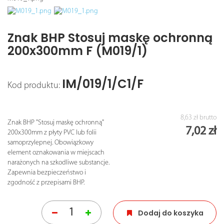
Znak BHP Stosuj maskę ochronną
200x300mm F (M019/1)
IM/019/1/C1/F
Kod produktu:
8,63 zł
brutto
Znak BHP "Stosuj maskę ochronną"
7,02 zł
200x300mm z płyty PVC lub folii
samoprzylepnej. Obowiązkowy
element oznakowania w miejscach
narażonych na szkodliwe substancje.
Zapewnia bezpieczeństwo i
zgodność z przepisami BHP.
Dodaj do koszyka