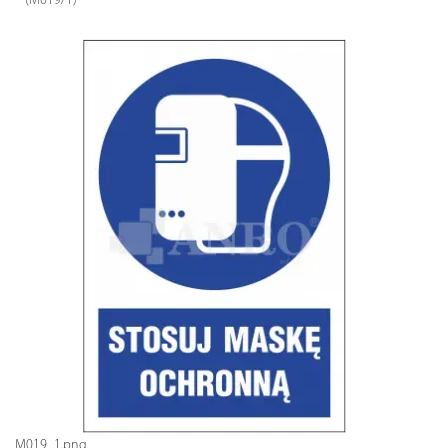
(M019/1)
M019_1.png