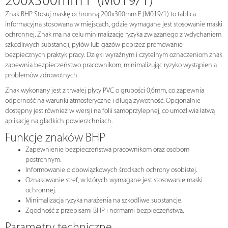
200x300mm F (M019/1)
Znak BHP Stosuj maskę ochronną 200x300mm F (M019/1) to tablica
informacyjna stosowana w miejscach, gdzie wymagane jest stosowanie maski
ochronnej. Znak ma na celu minimalizację ryzyka związanego z wdychaniem
szkodliwych substancji, pyłów lub gazów poprzez promowanie
bezpiecznych praktyk pracy. Dzięki wyraźnym i czytelnym oznaczeniom znak
zapewnia bezpieczeństwo pracownikom, minimalizując ryzyko wystąpienia
problemów zdrowotnych.
Znak wykonany jest z trwałej płyty PVC o grubości 0,6mm, co zapewnia
odporność na warunki atmosferyczne i długą żywotność. Opcjonalnie
dostępny jest również w wersji na folii samoprzylepnej, co umożliwia łatwą
aplikację na gładkich powierzchniach.
Funkcje znaków BHP
Zapewnienie bezpieczeństwa pracownikom oraz osobom
postronnym.
Informowanie o obowiązkowych środkach ochrony osobistej.
Oznakowanie stref, w których wymagane jest stosowanie maski
ochronnej.
Minimalizacja ryzyka narażenia na szkodliwe substancje.
Zgodność z przepisami BHP i normami bezpieczeństwa.