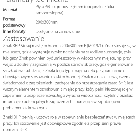
Parametry techniczne
Płyta PVC o grubości 0,6mm (opcjonalnie folia
Materiał
samoprzylepna)
Format
200x300mm
podstawowy
Inne formaty
Dostępne na zamówienie
Zastosowanie
Znak BHP Stosuj maskę ochronną 200x300mm F (M019/1). Znak stosuje się w
miejscach, gdzie występuje ryzyko narażenia na szkodliwe substancje, pyły
lub gazy. Znak powinien być umieszczony w widocznym miejscu, np. przy
wejściu do strefy zagrożenia, w pobliżu stanowisk pracy, gdzie generowane
są szkodliwe substancje. Znaki tego typu mają na celu przypominanie o
obowiązkowym stosowaniu maski ochronnej. Znak ma na celu zwiększenie
świadomości o zagrożeniach i zachęcenie do przestrzegania zasad BHP. Jest
ważnym elementem oznakowania miejsc pracy, który pełni kluczową rolę w
zapewnieniu bezpieczeństwa. Jego wyraźna widoczność i czytelny przekaz
informują o potencjalnych zagrożeniach i pomagają w zapobieganiu
problemom zdrowotnym.
Znaki BHP pełnią kluczową rolę w zapewnianiu bezpieczeństwa w miejscach
pracy. Ich stosowanie jest obowiązkowe zgodnie z przepisami prawa i
normami BHP.