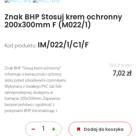
Znak BHP Stosuj krem ochronny
200x300mm F (M022/1)
IM/022/1/C1/F
Kod produktu:
8,63 zł
brutto
Znak BHP "Stosuj krem ochronny"
7,02 zł
informuje o konieczności ochrony
skóry przed szkodliwymi czynnikami.
Wykonany z trwałego PVC lub folii
samoprzylepnej, dostępny w
formacie 200x300mm. Zapewnia
bezpieczeństwo i zgodność z
przepisami BHP, minimalizując r
Dodaj do koszyka