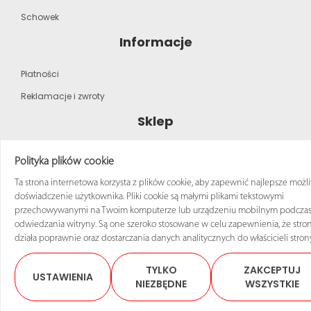
Schowek
Informacje
Płatności
Reklamacje i zwroty
Sklep
Strona główna
Polityka plików cookie
Katalog produktów
Ta strona internetowa korzysta z plików cookie, aby zapewnić najlepsze możl
doświadczenie użytkownika. Pliki cookie są małymi plikami tekstowymi
Regulamin zakupów
przechowywanymi na Twoim komputerze lub urządzeniu mobilnym podcza
odwiedzania witryny. Są one szeroko stosowane w celu zapewnienia, że stro
działa poprawnie oraz dostarczania danych analitycznych do właścicieli stron
TYLKO
ZAKCEPTUJ
USTAWIENIA
© 2025 Sklep ANRO Wszelkie prawa zastrzeżone
NIEZBĘDNE
WSZYSTKIE