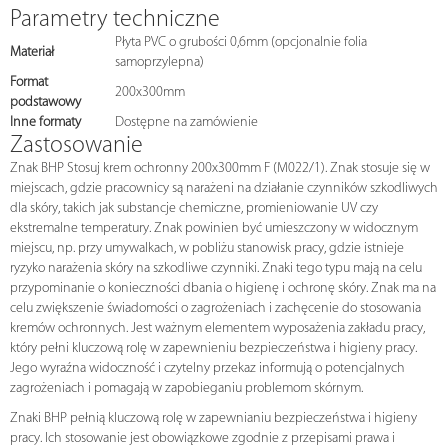
Parametry techniczne
Płyta PVC o grubości 0,6mm (opcjonalnie folia
Materiał
samoprzylepna)
Format
200x300mm
podstawowy
Inne formaty
Dostępne na zamówienie
Zastosowanie
Znak BHP Stosuj krem ochronny 200x300mm F (M022/1). Znak stosuje się w
miejscach, gdzie pracownicy są narażeni na działanie czynników szkodliwych
dla skóry, takich jak substancje chemiczne, promieniowanie UV czy
ekstremalne temperatury. Znak powinien być umieszczony w widocznym
miejscu, np. przy umywalkach, w pobliżu stanowisk pracy, gdzie istnieje
ryzyko narażenia skóry na szkodliwe czynniki. Znaki tego typu mają na celu
przypominanie o konieczności dbania o higienę i ochronę skóry. Znak ma na
celu zwiększenie świadomości o zagrożeniach i zachęcenie do stosowania
kremów ochronnych. Jest ważnym elementem wyposażenia zakładu pracy,
który pełni kluczową rolę w zapewnieniu bezpieczeństwa i higieny pracy.
Jego wyraźna widoczność i czytelny przekaz informują o potencjalnych
zagrożeniach i pomagają w zapobieganiu problemom skórnym.
Znaki BHP pełnią kluczową rolę w zapewnianiu bezpieczeństwa i higieny
pracy. Ich stosowanie jest obowiązkowe zgodnie z przepisami prawa i