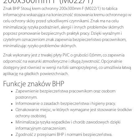
200x300mm F (M022/1)
Znak BHP Stosuj krem ochronny 200x300mm F (M022/1) to tablica
informacyjna wskazująca na konieczność stosowania kremu ochronnego w
celu ochrony skóry przed szkodliwymi czynnikami. Znak ma na celu
minimalizację ryzyka podrażnień, alergii i innych problemów skórnych
poprzez promowanie bezpiecznych praktyk pracy. Dzięki wyraźnym i
czytelnym oznaczeniom znak zapewnia bezpieczeństwo pracownikom,
minimalizując ryzyko problemów skórnych.
Znak wykonany jest z trwałej płyty PVC o grubości 0,6mm, co zapewnia
odporność na warunki atmosferyczne i długą żywotność. Opcjonalnie
dostępny jest również w wersji na folii samoprzylepnej, co umożliwia łatwą
aplikację na gładkich powierzchniach.
Funkcje znaków BHP
Zapewnienie bezpieczeństwa pracownikom oraz osobom
postronnym.
Informowanie o zasadach bezpieczeństwa i higieny pracy.
Oznakowanie miejsc, w których wymagane jest stosowanie środków
ochrony osobistej.
Minimalizacja ryzyka wypadków i chorób zawodowych dzięki
informacyjnym oznaczeniom.
Zgodność z przepisami BHP i normami bezpieczeństwa.