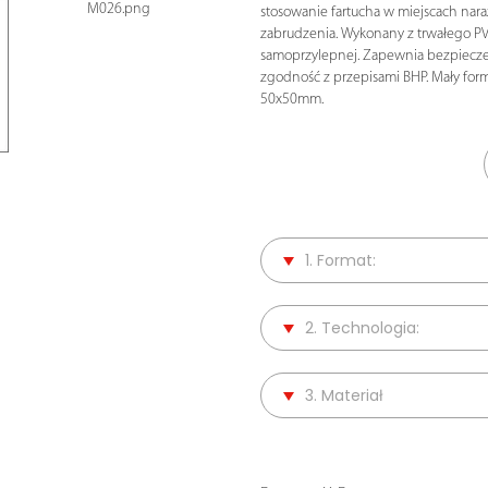
M026.png
stosowanie fartucha w miejscach nar
zabrudzenia. Wykonany z trwałego PVC
samoprzylepnej. Zapewnia bezpiecze
zgodność z przepisami BHP. Mały for
50x50mm.
1. Format:
2. Technologia:
3. Materiał