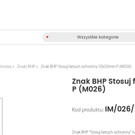
Wszystkie kategorie
eństwa
Znaki BHP
Znak BHP Stosuj fartuch ochronny 50x50mm P (M026)
Znak BHP Stosuj
P (M026)
IM/026/
Kod produktu:
Znak BHP "Stosuj fartuch ochronny" n