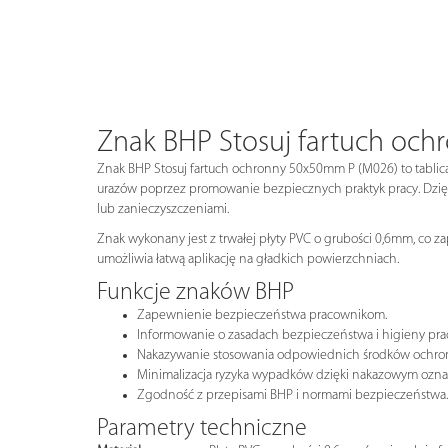
Znak BHP Stosuj fartuch oc
Znak BHP Stosuj fartuch ochronny 50x50mm P (M026) to tablica
urazów poprzez promowanie bezpiecznych praktyk pracy. Dzię
lub zanieczyszczeniami.
Znak wykonany jest z trwałej płyty PVC o grubości 0,6mm, co z
umożliwia łatwą aplikację na gładkich powierzchniach.
Funkcje znaków BHP
Zapewnienie bezpieczeństwa pracownikom.
Informowanie o zasadach bezpieczeństwa i higieny pra
Nakazywanie stosowania odpowiednich środków ochrony
Minimalizacja ryzyka wypadków dzięki nakazowym ozn
Zgodność z przepisami BHP i normami bezpieczeństwa.
Parametry techniczne