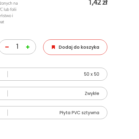
1,42 zł
ażonych na
 lub folii
ństwo i
mat
Dodaj do koszyka
50 x 50
Zwykłe
Płyta PVC sztywna