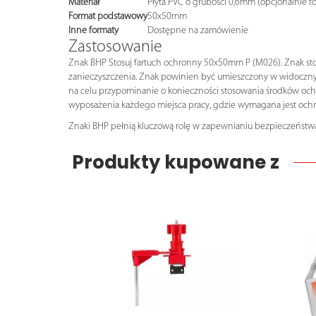
Materiał
Płyta PVC o grubości 0,6mm (opcjonalnie f
Format podstawowy
50x50mm
Inne formaty
Dostępne na zamówienie
Zastosowanie
Znak BHP Stosuj fartuch ochronny 50x50mm P (M026). Znak stosu
zanieczyszczenia. Znak powinien być umieszczony w widocznym 
na celu przypominanie o konieczności stosowania środków och
wyposażenia każdego miejsca pracy, gdzie wymagana jest ochr
Znaki BHP pełnią kluczową rolę w zapewnianiu bezpieczeństwa 
Produkty kupowane z