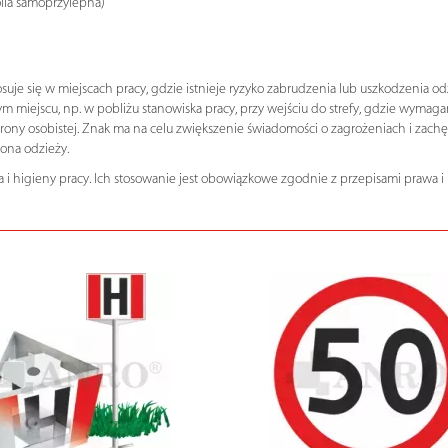
olia samoprzylepna)
je się w miejscach pracy, gdzie istnieje ryzyko zabrudzenia lub uszkodzenia odz
miejscu, np. w pobliżu stanowiska pracy, przy wejściu do strefy, gdzie wymaga
rony osobistej. Znak ma na celu zwiększenie świadomości o zagrożeniach i za
ona odzieży.
i higieny pracy. Ich stosowanie jest obowiązkowe zgodnie z przepisami prawa i