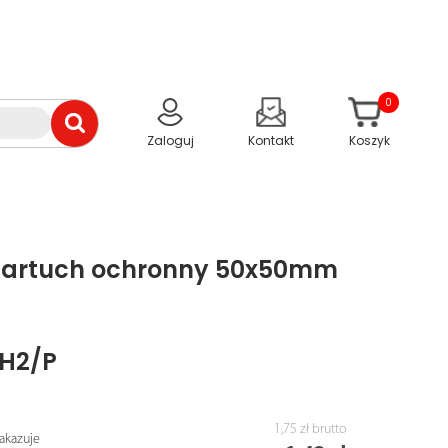
0
Zaloguj
Kontakt
Koszyk
 fartuch ochronny 50x50mm
H2/P
1,75 zł
brutto
akazuje