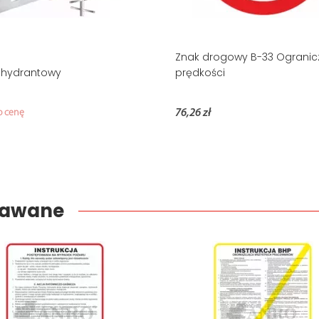
Znak drogowy B-33 Ogranic
k hydrantowy
prędkości
o cenę
76,26 zł
edawane