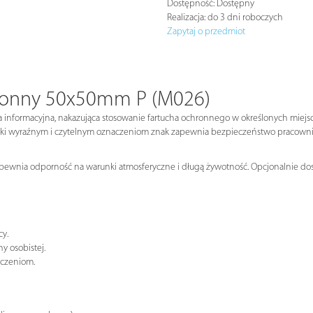
Dostępność:
Dostępny
Realizacja:
do 3 dni roboczych
Zapytaj o przedmiot
hronny 50x50mm P (M026)
 informacyjna, nakazująca stosowanie fartucha ochronnego w określonych miejsc
ki wyraźnym i czytelnym oznaczeniom znak zapewnia bezpieczeństwo pracowniko
apewnia odporność na warunki atmosferyczne i długą żywotność. Opcjonalnie dost
cy.
 osobistej.
aczeniom.