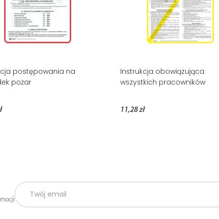
kcja postępowania na
Instrukcja obowiązująca
ek pożar
wszystkich pracowników
ł
11,28 zł
omocji